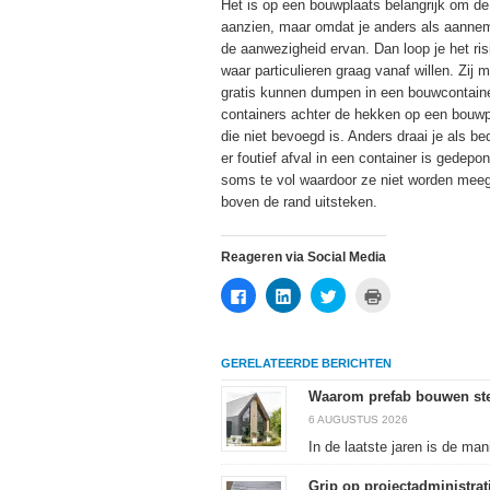
Het is op een bouwplaats belangrijk om de
aanzien, maar omdat je anders als aanneme
de aanwezigheid ervan. Dan loop je het ris
waar particulieren graag vanaf willen. Zij
gratis kunnen dumpen in een bouwcontainer 
containers achter de hekken op een bouwp
die niet bevoegd is. Anders draai je als b
er foutief afval in een container is gedep
soms te vol waardoor ze niet worden meeg
boven de rand uitsteken.
Reageren via Social Media
Klik
Klik
Klik
Klik
om
om
om
om
te
op
te
af
delen
LinkedIn
delen
te
op
te
met
drukken
Facebook
delen
Twitter
(Wordt
GERELATEERDE BERICHTEN
(Wordt
(Wordt
(Wordt
in
in
in
in
een
een
een
een
nieuw
Waarom prefab bouwen ste
nieuw
nieuw
nieuw
venster
venster
venster
venster
geopend)
6 AUGUSTUS 2026
geopend)
geopend)
geopend)
In de laatste jaren is de ma
Grip op projectadministra