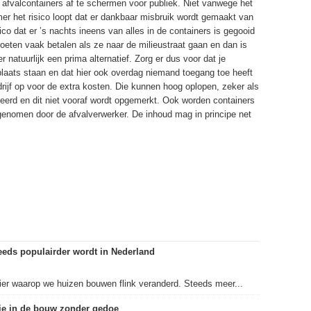
 afvalcontainers af te schermen voor publiek. Niet vanwege het
r het risico loopt dat er dankbaar misbruik wordt gemaakt van
ico dat er ’s nachts ineens van alles in de containers is gegooid
 moeten vaak betalen als ze naar de milieustraat gaan en dan is
natuurlijk een prima alternatief. Zorg er dus voor dat je
laats staan en dat hier ook overdag niemand toegang toe heeft
edrijf op voor de extra kosten. Die kunnen hoog oplopen, zeker als
oneerd en dit niet vooraf wordt opgemerkt. Ook worden containers
enomen door de afvalverwerker. De inhoud mag in principe net
eds populairder wordt in Nederland
nier waarop we huizen bouwen flink veranderd. Steeds meer...
tie in de bouw zonder gedoe