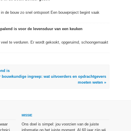
 in de bouw zo snel ontspoort Een bouwproject begint vaak
palend is voor de levensduur van een keuken
g veel te verduren. Er wordt gekookt, opgeruimd, schoongemaakt
nd is
bouwkundige ingreep: wat uitvoerders en opdrachtgevers
moeten weten »
MISSIE
 waar
Ons doel is simpel: jou voorzien van de juiste
chnici
informatie op het juiste moment. Al 60 jaar zijn wij