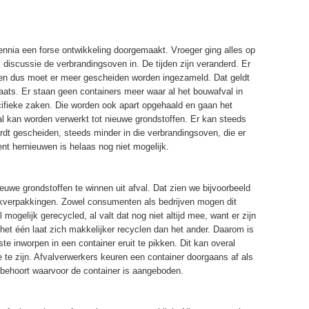
nnia een forse ontwikkeling doorgemaakt. Vroeger ging alles op
l discussie de verbrandingsoven in. De tijden zijn veranderd. Er
en dus moet er meer gescheiden worden ingezameld. Dat geldt
ats. Er staan geen containers meer waar al het bouwafval in
ecifieke zaken. Die worden ook apart opgehaald en gaan het
val kan worden verwerkt tot nieuwe grondstoffen. Er kan steeds
rdt gescheiden, steeds minder in die verbrandingsoven, die er
ent hernieuwen is helaas nog niet mogelijk.
euwe grondstoffen te winnen uit afval. Dat zien we bijvoorbeeld
rankverpakkingen. Zowel consumenten als bedrijven mogen dit
mogelijk gerecycled, al valt dat nog niet altijd mee, want er zijn
, het één laat zich makkelijker recyclen dan het ander. Daarom is
e inworpen in een container eruit te pikken. Dit kan overal
 te zijn. Afvalverwerkers keuren een container doorgaans af als
t behoort waarvoor de container is aangeboden.