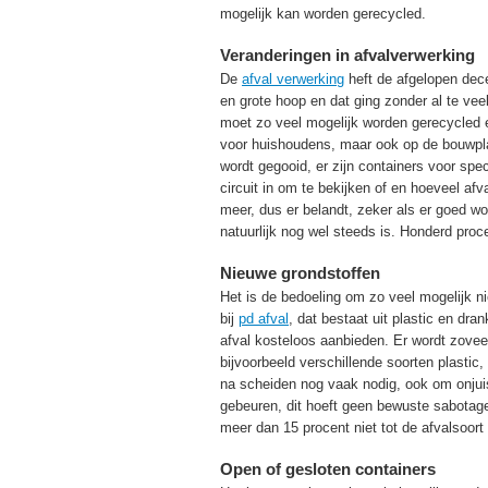
mogelijk kan worden gerecycled.
Veranderingen in afvalverwerking
De
afval verwerking
heft de afgelopen dece
en grote hoop en dat ging zonder al te vee
moet zo veel mogelijk worden gerecycled 
voor huishoudens, maar ook op de bouwpla
wordt gegooid, er zijn containers voor sp
circuit in om te bekijken of en hoeveel af
meer, dus er belandt, zeker als er goed wo
natuurlijk nog wel steeds is. Honderd proc
Nieuwe grondstoffen
Het is de bedoeling om zo veel mogelijk ni
bij
pd afval
, dat bestaat uit plastic en d
afval kosteloos aanbieden. Er wordt zoveel 
bijvoorbeeld verschillende soorten plastic
na scheiden nog vaak nodig, ook om onjuist
gebeuren, dit hoeft geen bewuste sabotage
meer dan 15 procent niet tot de afvalsoor
Open of gesloten containers