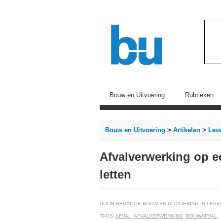
Bouw en Uitvoering
Rubrieken
Bouw en Uitvoering
>
Artikelen
>
Leve
Afvalverwerking op e
letten
DOOR REDACTIE BOUW EN UITVOERING IN
LEVE
TAGS:
AFVAL
,
AFVALVERWERKING
,
BOUWAFVAL