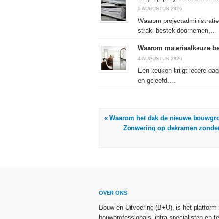
5 AUGUSTUS 2026
Waarom projectadministratie
strak: bestek doornemen,...
Waarom materiaalkeuze be
4 AUGUSTUS 2026
Een keuken krijgt iedere da
en geleefd....
« Waarom het dak de nieuwe bouwgro
Zonwering op dakramen zonder 
OVER ONS
Bouw en Uitvoering (B+U), is het platform
bouwprofessionals, infra-specialisten en te