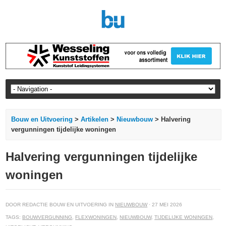
Bouw en Uitvoering
>
Artikelen
>
Nieuwbouw
> Halvering
vergunningen tijdelijke woningen
Halvering vergunningen tijdelijke
woningen
DOOR REDACTIE BOUW EN UITVOERING IN
NIEUWBOUW
· 27 MEI 2026
TAGS:
BOUWVERGUNNING
,
FLEXWONINGEN
,
NIEUWBOUW
,
TIJDELIJKE WONINGEN
,