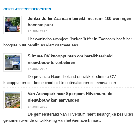
op
te
met
drukken
Facebook
delen
Twitter
(Wordt
GERELATEERDE BERICHTEN
(Wordt
(Wordt
(Wordt
in
in
in
in
een
een
een
een
nieuw
Jonker Juffer Zaandam bereikt met ruim 100 woningen
nieuw
nieuw
nieuw
venster
hoogste punt
venster
venster
venster
geopend)
geopend)
geopend)
geopend)
25 JUNI 2026
Het woningbouwproject Jonker Juffer in Zaandam heeft het
hoogste punt bereikt en viert daarmee een...
Slimme OV knooppunten om bereikbaarheid
nieuwbouw te verbeteren
15 JUNI 2026
De provincie Noord Holland ontwikkelt slimme OV
knooppunten om bereikbaarheid te optimaliseren en innovatie in...
Van Arenapark naar Sportpark Hilversum, de
nieuwbouw kan aanvangen
14 JUNI 2026
De gemeenteraad van Hilversum heeft belangrijke besluiten
genomen over de ontwikkeling van het Arenapark naar...