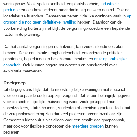
woningbouw. Vaak spelen snelheid, verplaatsbaarheid,
industriële
productie
en een bescheidener maar doelmatig ontwerp een rol. Ook de
locatiekeuze is anders. Gemeenten zetten tijdelijke woningen vaak in
op
gronden die nog geen definitieve invulling
hebben. Daardoor kan de
voorbereiding korter zijn, al blijft de vergunningprocedure een bepalende
factor in de planning.
Dat het aantal vergunningen nu halveert, kan verschillende oorzaken
hebben. Denk aan lokale terughoudendheid, veranderende politieke
prioriteiten, beperkingen in beschikbare locaties en
druk op ambtelijke
capaciteit
. Ook kunnen hogere bouwkosten en onzekerheid over
exploitatie meewegen.
Doelgroep
Uit de gegevens blijkt dat de meeste tijdelijke woningen niet speciaal
voor één bepaalde doelgroep zijn vergund. Dat is een belangrijk gegeven
voor de sector. Tijdelijke huisvesting wordt vaak gekoppeld aan
spoedzoekers, statushouders, studenten of arbeidsmigranten. Toch laat
de vergunningverlening zien dat veel projecten breder inzetbaar zijn.
Gemeenten kiezen dus niet alleen voor een smalle doelgroepaanpak,
maar ook voor flexibele concepten die
meerdere groepen
kunnen
bedienen.