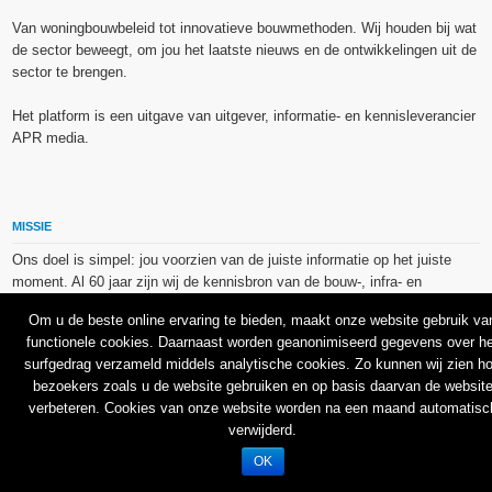
Van woningbouwbeleid tot innovatieve bouwmethoden. Wij houden bij wat
de sector beweegt, om jou het laatste nieuws en de ontwikkelingen uit de
sector te brengen.
Het platform is een uitgave van uitgever, informatie- en kennisleverancier
APR media.
MISSIE
Ons doel is simpel: jou voorzien van de juiste informatie op het juiste
moment. Al 60 jaar zijn wij de kennisbron van de bouw-, infra- en
technieksector.
Om u de beste online ervaring te bieden, maakt onze website gebruik va
functionele cookies. Daarnaast worden geanonimiseerd gegevens over he
De op dit platform gebruikte afbeeldingen, illustraties en foto’s zijn ofwel
surfgedrag verzameld middels analytische cookies. Zo kunnen wij zien h
vrij van rechten verkregen via de bron van het betreffende bericht, of
bezoekers zoals u de website gebruiken en op basis daarvan de websit
binnen de aan APR media (groep) of BU media verschafte licentie(s) en
verbeteren. Cookies van onze website worden na een maand automatisc
de daarmee verkregen rechten aangekocht bij Shutterstock en/of 123RF.
verwijderd.
OK
© 2026
Bouw en Uitvoering
.