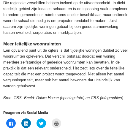
Die regionale verschillen hebben invloed op de uitvoerbaarheid. In dicht
stedelijk gebied zijn locaties schaars en is de inpassing vaak complexer.
In andere gemeenten is ruimte soms sneller beschikbaar, maar ontbreekt
weer de schaal die nodig is om projecten rendabel te maken. Juist
daarom zijn tijdelijke woningen gebaat bij een goede samenwerking
tussen overheid, corporaties en marktpartijen.
Meer feitelijke woonruimten
Een opvallend punt uit de cijfers is dat tijdelijke woningen dubbel zo veel
woonruimten opleveren. Dat verschil ontstaat doordat één woning
meerdere zelfstandige of gedeelde woonruimten kan bevatten. In de
praktijk is dat een relevant onderscheid. Het zegt iets over de feitelijke
capaciteit die met een project wordt toegevoegd. Niet alleen het aantal
vergunningen telt, maar ook het aantal bewoners dat uiteindelijk kan
worden gehuisvest.
Bron: CBS. Beeld: Daiwa House (openingsfoto) en CBS (infographics).
Reageren via Social Media
Klik
Klik
Klik
Klik
om
om
om
om
te
op
te
af
delen
LinkedIn
delen
te