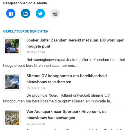
Reageren via Social Media
Klik
Klik
Klik
Klik
om
om
om
om
te
op
te
af
delen
LinkedIn
delen
te
op
te
met
drukken
Facebook
delen
Twitter
(Wordt
GERELATEERDE BERICHTEN
(Wordt
(Wordt
(Wordt
in
in
in
in
een
een
een
een
nieuw
Jonker Juffer Zaandam bereikt met ruim 100 woningen
nieuw
nieuw
nieuw
venster
hoogste punt
venster
venster
venster
geopend)
geopend)
geopend)
geopend)
25 JUNI 2026
Het woningbouwproject Jonker Juffer in Zaandam heeft het
hoogste punt bereikt en viert daarmee een...
Slimme OV knooppunten om bereikbaarheid
nieuwbouw te verbeteren
15 JUNI 2026
De provincie Noord Holland ontwikkelt slimme OV
knooppunten om bereikbaarheid te optimaliseren en innovatie in...
Van Arenapark naar Sportpark Hilversum, de
nieuwbouw kan aanvangen
14 JUNI 2026