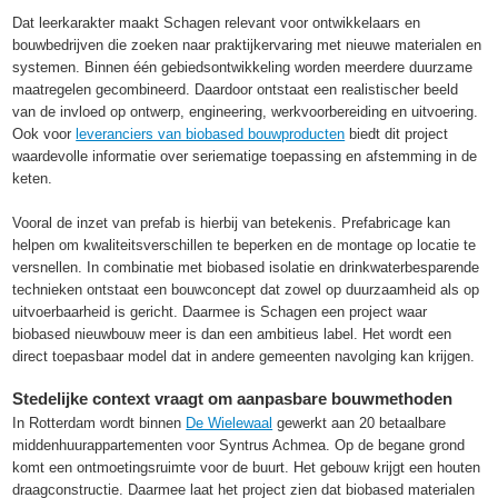
Dat leerkarakter maakt Schagen relevant voor ontwikkelaars en
bouwbedrijven die zoeken naar praktijkervaring met nieuwe materialen en
systemen. Binnen één gebiedsontwikkeling worden meerdere duurzame
maatregelen gecombineerd. Daardoor ontstaat een realistischer beeld
van de invloed op ontwerp, engineering, werkvoorbereiding en uitvoering.
Ook voor
leveranciers van biobased bouwproducten
biedt dit project
waardevolle informatie over seriematige toepassing en afstemming in de
keten.
Vooral de inzet van prefab is hierbij van betekenis. Prefabricage kan
helpen om kwaliteitsverschillen te beperken en de montage op locatie te
versnellen. In combinatie met biobased isolatie en drinkwaterbesparende
technieken ontstaat een bouwconcept dat zowel op duurzaamheid als op
uitvoerbaarheid is gericht. Daarmee is Schagen een project waar
biobased nieuwbouw meer is dan een ambitieus label. Het wordt een
direct toepasbaar model dat in andere gemeenten navolging kan krijgen.
Stedelijke context vraagt om aanpasbare bouwmethoden
In Rotterdam wordt binnen
De Wielewaal
gewerkt aan 20 betaalbare
middenhuurappartementen voor Syntrus Achmea. Op de begane grond
komt een ontmoetingsruimte voor de buurt. Het gebouw krijgt een houten
draagconstructie. Daarmee laat het project zien dat biobased materialen