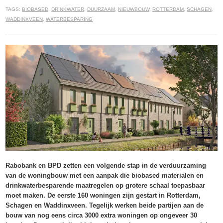
TAGS:
BIOBASED
,
DRINKWATER
,
DUURZAAM
,
NIEUWBOUW
,
ROTTERDAM
,
SCHAGEN
,
WADDINXVEEN
,
WATERBESPARING
Rabobank en BPD zetten een volgende stap in de verduurzaming
van de woningbouw met een aanpak die biobased materialen en
drinkwaterbesparende maatregelen op grotere schaal toepasbaar
moet maken. De eerste 160 woningen zijn gestart in Rotterdam,
Schagen en Waddinxveen. Tegelijk werken beide partijen aan de
bouw van nog eens circa 3000 extra woningen op ongeveer 30