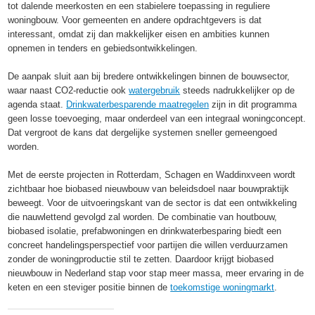
tot dalende meerkosten en een stabielere toepassing in reguliere
woningbouw. Voor gemeenten en andere opdrachtgevers is dat
interessant, omdat zij dan makkelijker eisen en ambities kunnen
opnemen in tenders en gebiedsontwikkelingen.
De aanpak sluit aan bij bredere ontwikkelingen binnen de bouwsector,
waar naast CO2-reductie ook
watergebruik
steeds nadrukkelijker op de
agenda staat.
Drinkwaterbesparende maatregelen
zijn in dit programma
geen losse toevoeging, maar onderdeel van een integraal woningconcept.
Dat vergroot de kans dat dergelijke systemen sneller gemeengoed
worden.
Met de eerste projecten in Rotterdam, Schagen en Waddinxveen wordt
zichtbaar hoe biobased nieuwbouw van beleidsdoel naar bouwpraktijk
beweegt. Voor de uitvoeringskant van de sector is dat een ontwikkeling
die nauwlettend gevolgd zal worden. De combinatie van houtbouw,
biobased isolatie, prefabwoningen en drinkwaterbesparing biedt een
concreet handelingsperspectief voor partijen die willen verduurzamen
zonder de woningproductie stil te zetten. Daardoor krijgt biobased
nieuwbouw in Nederland stap voor stap meer massa, meer ervaring in de
keten en een steviger positie binnen de
toekomstige woningmarkt
.