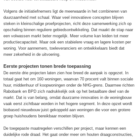
Volgens de initiatiefnemers ligt de meerwaarde in het combineren van
duurzaamheid met schaal. Waar veel innovatieve concepten blijven
steken in kleinschalige proefprojecten, richt deze samenwerking zich op
opschaling binnen reguliere gebiedsontwikkeling. Dat maakt de stap naar
een volwassen markt beter mogelijk. Meer volume kan leiden tot meer
productiecapaciteit. Maar ook een stabielere vraag en lagere kosten per
woning. Voor aannemers, toeleveranciers en ontwikkelaars biedt dat
meer zekerheid in de uitvoering.
Eerste projecten tonen brede toepassing
De eerste drie projecten laten zien hoe breed de aanpak is opgezet. In
totaal gaat het om 160 woningen, waarvan 70 procent valt binnen sociale
huur, middenhuur of koopwoningen onder de NHG-grens. Daarmee richten
Rabobank en BPD zich nadrukkelijk ook op het betaalbare deel van de
markt. Dat is van belang, omdat duurzame innovaties in de woningbouw
vaak eerst zichtbaar worden in het hogere segment. In deze opzet wordt
biobased nieuwbouw juist gekoppeld aan woningen die voor een grotere
groep huishoudens bereikbaar moeten blijven.
De toegepaste maatregelen verschillen per project, maar kennen een
duidelijke rode draad. Het gaat onder meer om houten draagconstructies,