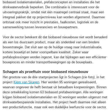
biobased isolatiematerialen, prefabconcepten en installaties die het
drinkwaterverbruik beperken. Die combinatie is interessant voor de
uitvoeringspraktijk, omdat niet één maatregel centraal staat, maar een
integraal pakket dat op projectniveau kan worden afgestemd. Daarmee
ontstaat ook meer inzicht in prestaties, faalkosten, logistiek en de
samenwerking tussen leveranciers en bouwpartners.
Voor de sector betekent dit dat biobased nieuwbouw niet wordt benaderd
als een los duurzaam product, maar als onderdeel van een bredere
bouwstrategie. Dat sluit aan op de huidige vraag naar industrialisatie,
kortere bouwtijd en beter voorspelbare kwaliteit. Zeker waar
prefaboplossingen worden ingezet, kan dat bijdragen aan een efficiënter
bouwproces en minder transportbewegingen op de bouwplaats.
Schagen als proeftuin voor biobased nieuwbouw
Het grootste van de drie startprojecten ligt in Schagen
(zie foto)
, in het
project
Kiem van Skagen
. Hier worden 95 woningen gerealiseerd,
waarvan ongeveer de helft bestaat uit betaalbare koopwoningen. Binnen
deze ontwikkeling komen 63 biobased prefabwoningen. Alle woningen
krijgen biobased isolatiematerialen en 32 woningen worden uitgerust met
drinkwaterbesparende installaties. Het project heeft daarmee niet alleen
een productiefunctie, maar ook een duidelijke leerfunctie voor de sector.