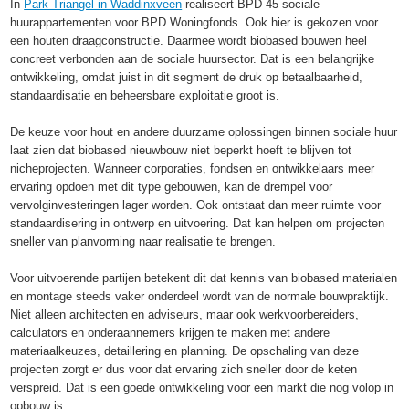
In
Park Triangel in Waddinxveen
realiseert BPD 45 sociale
huurappartementen voor BPD Woningfonds. Ook hier is gekozen voor
een houten draagconstructie. Daarmee wordt biobased bouwen heel
concreet verbonden aan de sociale huursector. Dat is een belangrijke
ontwikkeling, omdat juist in dit segment de druk op betaalbaarheid,
standaardisatie en beheersbare exploitatie groot is.
De keuze voor hout en andere duurzame oplossingen binnen sociale huur
laat zien dat biobased nieuwbouw niet beperkt hoeft te blijven tot
nicheprojecten. Wanneer corporaties, fondsen en ontwikkelaars meer
ervaring opdoen met dit type gebouwen, kan de drempel voor
vervolginvesteringen lager worden. Ook ontstaat dan meer ruimte voor
standaardisering in ontwerp en uitvoering. Dat kan helpen om projecten
sneller van planvorming naar realisatie te brengen.
Voor uitvoerende partijen betekent dit dat kennis van biobased materialen
en montage steeds vaker onderdeel wordt van de normale bouwpraktijk.
Niet alleen architecten en adviseurs, maar ook werkvoorbereiders,
calculators en onderaannemers krijgen te maken met andere
materiaalkeuzes, detaillering en planning. De opschaling van deze
projecten zorgt er dus voor dat ervaring zich sneller door de keten
verspreid. Dat is een goede ontwikkeling voor een markt die nog volop in
opbouw is.