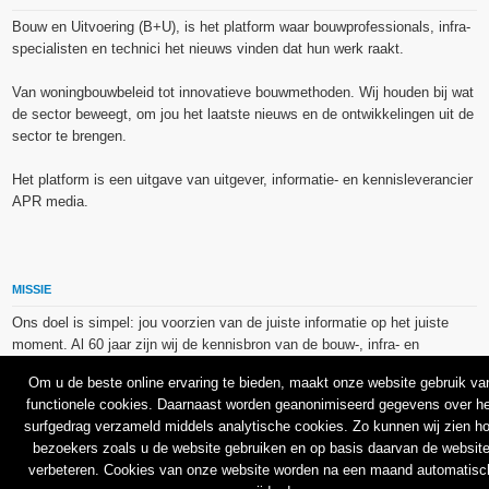
Bouw en Uitvoering (B+U), is het platform waar bouwprofessionals, infra-
specialisten en technici het nieuws vinden dat hun werk raakt.
Van woningbouwbeleid tot innovatieve bouwmethoden. Wij houden bij wat
de sector beweegt, om jou het laatste nieuws en de ontwikkelingen uit de
sector te brengen.
Het platform is een uitgave van uitgever, informatie- en kennisleverancier
APR media.
MISSIE
Ons doel is simpel: jou voorzien van de juiste informatie op het juiste
moment. Al 60 jaar zijn wij de kennisbron van de bouw-, infra- en
technieksector.
Om u de beste online ervaring te bieden, maakt onze website gebruik va
functionele cookies. Daarnaast worden geanonimiseerd gegevens over he
De op dit platform gebruikte afbeeldingen, illustraties en foto’s zijn ofwel
surfgedrag verzameld middels analytische cookies. Zo kunnen wij zien h
vrij van rechten verkregen via de bron van het betreffende bericht, of
bezoekers zoals u de website gebruiken en op basis daarvan de websit
binnen de aan APR media (groep) of BU media verschafte licentie(s) en
verbeteren. Cookies van onze website worden na een maand automatisc
de daarmee verkregen rechten aangekocht bij Shutterstock en/of 123RF.