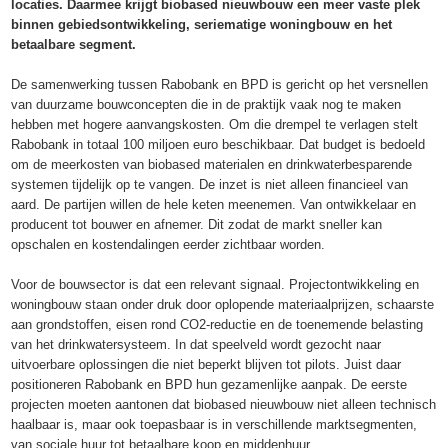
locaties. Daarmee krijgt biobased nieuwbouw een meer vaste plek
binnen gebiedsontwikkeling, seriematige woningbouw en het
betaalbare segment.
De samenwerking tussen Rabobank en BPD is gericht op het versnellen
van duurzame bouwconcepten die in de praktijk vaak nog te maken
hebben met hogere aanvangskosten. Om die drempel te verlagen stelt
Rabobank in totaal 100 miljoen euro beschikbaar. Dat budget is bedoeld
om de meerkosten van biobased materialen en drinkwaterbesparende
systemen tijdelijk op te vangen. De inzet is niet alleen financieel van
aard. De partijen willen de hele keten meenemen. Van ontwikkelaar en
producent tot bouwer en afnemer. Dit zodat de markt sneller kan
opschalen en kostendalingen eerder zichtbaar worden.
Voor de bouwsector is dat een relevant signaal. Projectontwikkeling en
woningbouw staan onder druk door oplopende materiaalprijzen, schaarste
aan grondstoffen, eisen rond CO2-reductie en de toenemende belasting
van het drinkwatersysteem. In dat speelveld wordt gezocht naar
uitvoerbare oplossingen die niet beperkt blijven tot pilots. Juist daar
positioneren Rabobank en BPD hun gezamenlijke aanpak. De eerste
projecten moeten aantonen dat biobased nieuwbouw niet alleen technisch
haalbaar is, maar ook toepasbaar is in verschillende marktsegmenten,
van sociale huur tot betaalbare koop en middenhuur.