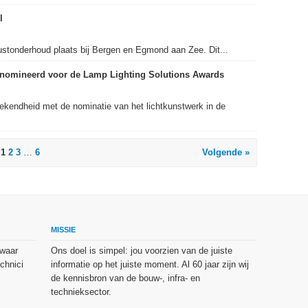
l
kustonderhoud plaats bij Bergen en Egmond aan Zee. Dit...
nomineerd voor de Lamp Lighting Solutions Awards
bekendheid met de nominatie van het lichtkunstwerk in de
1
2
3
…
6
Volgende »
MISSIE
 waar
Ons doel is simpel: jou voorzien van de juiste
chnici
informatie op het juiste moment. Al 60 jaar zijn wij
de kennisbron van de bouw-, infra- en
technieksector.