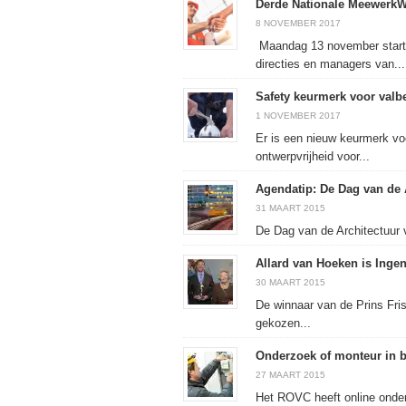
Derde Nationale Meewerk
8 NOVEMBER 2017
Maandag 13 november start
directies en managers van...
Safety keurmerk voor valb
1 NOVEMBER 2017
Er is een nieuw keurmerk v
ontwerpvrijheid voor...
Agendatip: De Dag van de 
31 MAART 2015
De Dag van de Architectuur va
Allard van Hoeken is Ingen
30 MAART 2015
De winnaar van de Prins Fris
gekozen...
Onderzoek of monteur in b
27 MAART 2015
Het ROVC heeft online onder