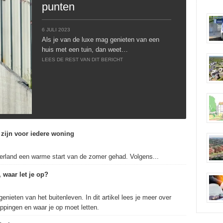
punten
6 JULI 2023
Als je van de luxe mag genieten van een
huis met een tuin, dan weet…
LEES DE REST VAN DIT BERICHT
zijn voor iedere woning
erland een warme start van de zomer gehad. Volgens...
 waar let je op?
enieten van het buitenleven. In dit artikel lees je meer over
ppingen en waar je op moet letten.