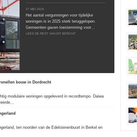
27 MEI 2026
Het aantal vergunningen voor tijdelijke
woningen is in 2025 sterk teruggelopen.
Gemeenten gaven toestemming voor…
LEES DE REST VAN DIT BERICHT
rsnellen bouw in Dordrecht
achtig modulaire woningen opgeleverd in recordtempo. Daiwa
eerde...
ngerland
ngerland, ten noorden van de Edelstenenbuurt in Berkel en