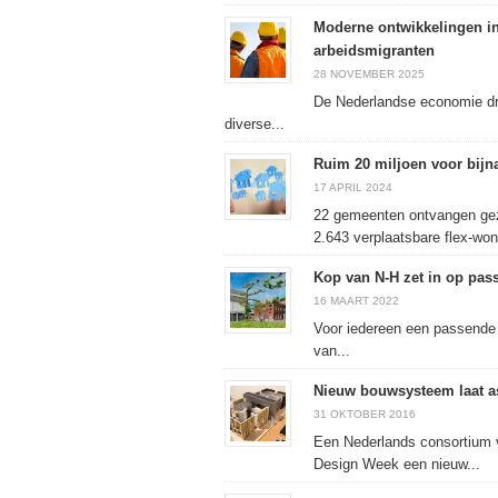
Moderne ontwikkelingen in
arbeidsmigranten
28 NOVEMBER 2025
De Nederlandse economie draa
diverse...
Ruim 20 miljoen voor bijn
17 APRIL 2024
22 gemeenten ontvangen geza
2.643 verplaatsbare flex-won
Kop van N-H zet in op pa
16 MAART 2022
Voor iedereen een passende 
van...
Nieuw bouwsysteem laat asi
31 OKTOBER 2016
Een Nederlands consortium v
Design Week een nieuw...