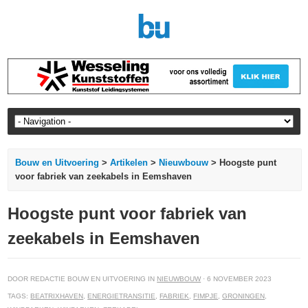
Bouw en Uitvoering
>
Artikelen
>
Nieuwbouw
> Hoogste punt
voor fabriek van zeekabels in Eemshaven
Hoogste punt voor fabriek van
zeekabels in Eemshaven
DOOR REDACTIE BOUW EN UITVOERING IN
NIEUWBOUW
· 6 NOVEMBER 2023
TAGS:
BEATRIXHAVEN
,
ENERGIETRANSITIE
,
FABRIEK
,
FIMPJE
,
GRONINGEN
,