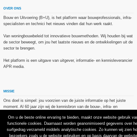
OVER ONS
Bouw en Uitvoering (B+U), is het platform waar bouwprofessionals, infra-
specialisten en technici het nieuws vinden dat hun werk raakt.
Van woningbouwbeleid tot innovatieve bouwmethoden. Wij houden bij wat
de sector beweegt, om jou het laatste nieuws en de ontwikkelingen uit de
sector te brengen.
Het platform is een uitgave van uitgever, informatie- en kennisleverancier
APR media.
MISSIE
Ons doel is simpel: jou voorzien van de juiste informatie op het juiste
moment. Al 60 jaar zijn wij de kennisbron van de bouw-, infra- en
technieksector.
Om u de beste online ervaring te bieden, maakt onze website gebruik va
functionele cookies. Daarnaast worden geanonimiseerd gegevens over he
De op dit platform gebruikte afbeeldingen, illustraties en foto’s zijn ofwel
surfgedrag verzameld middels analytische cookies. Zo kunnen wij zien h
vrij van rechten verkregen via de bron van het betreffende bericht, of
bezoekers zoals u de website gebruiken en op basis daarvan de websit