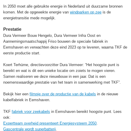
In 2050 moet alle gebruikte energie in Nederland uit duurzame bronnen
komen. Met de opgewekte energie van
windparken op zee
is de
energietransitie mede mogelijk.
Prestatie
Dura Vermeer Bouw Hengelo, Dura Vermeer Infra Oost en
Aannemingsmaatschappij Friso bouwen de speciale fabriek in
Eemshaven en verwachten deze eind 2023 op te leveren, waarna TKF de
eerste productie start.
Koert Terhürne, directievoorzitter Dura Vermeer: “Het hoogste punt is
bereikt en wat is dit een unieke locatie om zoiets te mogen vieren.
Samen realiseren we deze nieuwbouw in een jaar. Dat is een
noemenswaardige prestatie van het team in samenwerking met TKF”.
Bekijk hier een
filmpje over de productie van de kabels
in de nieuwe
kabelfabriek in Eemshaven.
TKF
fabriek voor zeekabels
in Eemshaven bereikt hoogste punt. Lees
ook:
Expertteam overheid presenteert Energiesysteem 2050
.
Gascentrale wordt superbatterij
.