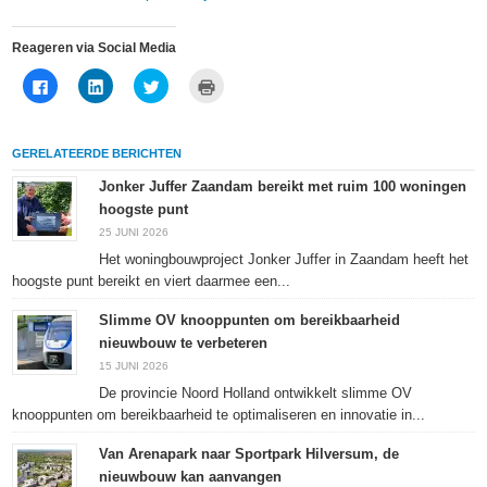
Reageren via Social Media
Klik
Klik
Klik
Klik
om
om
om
om
te
op
te
af
delen
LinkedIn
delen
te
op
te
met
drukken
Facebook
delen
Twitter
(Wordt
GERELATEERDE BERICHTEN
(Wordt
(Wordt
(Wordt
in
in
in
in
een
een
een
een
nieuw
Jonker Juffer Zaandam bereikt met ruim 100 woningen
nieuw
nieuw
nieuw
venster
hoogste punt
venster
venster
venster
geopend)
geopend)
geopend)
geopend)
25 JUNI 2026
Het woningbouwproject Jonker Juffer in Zaandam heeft het
hoogste punt bereikt en viert daarmee een...
Slimme OV knooppunten om bereikbaarheid
nieuwbouw te verbeteren
15 JUNI 2026
De provincie Noord Holland ontwikkelt slimme OV
knooppunten om bereikbaarheid te optimaliseren en innovatie in...
Van Arenapark naar Sportpark Hilversum, de
nieuwbouw kan aanvangen