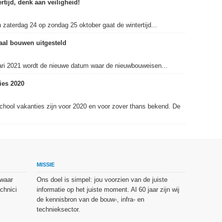
rtijd, denk aan veiligheid!
 zaterdag 24 op zondag 25 oktober gaat de wintertijd...
raal bouwen uitgesteld
nuari 2021 wordt de nieuwe datum waar de nieuwbouweisen...
ies 2020
hool vakanties zijn voor 2020 en voor zover thans bekend. De
MISSIE
 waar
Ons doel is simpel: jou voorzien van de juiste
chnici
informatie op het juiste moment. Al 60 jaar zijn wij
de kennisbron van de bouw-, infra- en
technieksector.