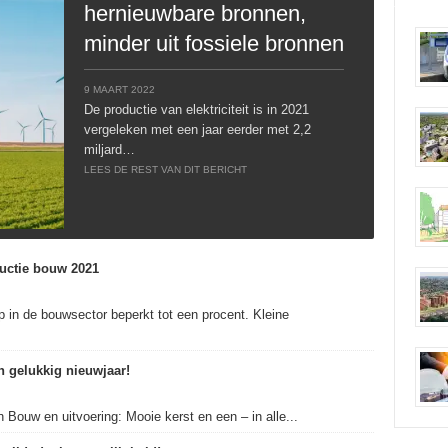
hernieuwbare bronnen,
minder uit fossiele bronnen
9 MAART 2022
De productie van elektriciteit is in 2021
vergeleken met een jaar eerder met 2,2
miljard…
LEES DE REST VAN DIT BERICHT
ductie bouw 2021
 in de bouwsector beperkt tot een procent. Kleine
n gelukkig nieuwjaar!
Bouw en uitvoering: Mooie kerst en een – in alle...