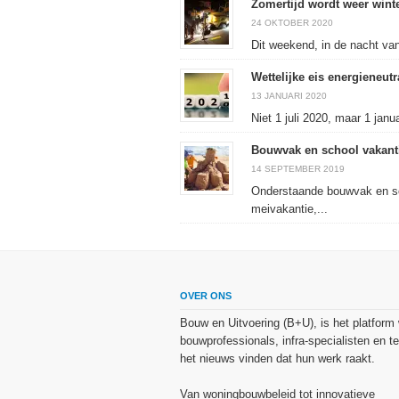
Zomertijd wordt weer winte
24 OKTOBER 2020
Dit weekend, in de nacht van
Wettelijke eis energieneut
13 JANUARI 2020
Niet 1 juli 2020, maar 1 ja
Bouwvak en school vakant
14 SEPTEMBER 2019
Onderstaande bouwvak en sc
meivakantie,...
OVER ONS
Bouw en Uitvoering (B+U), is het platform
bouwprofessionals, infra-specialisten en te
het nieuws vinden dat hun werk raakt.
Van woningbouwbeleid tot innovatieve