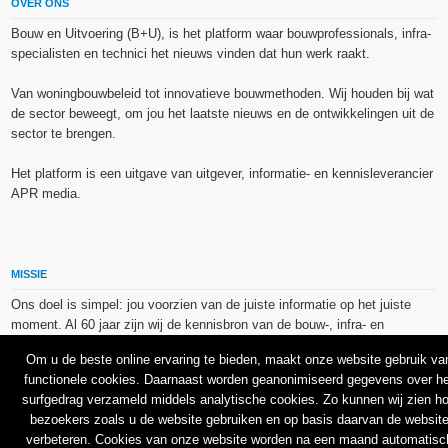
OVER ONS
Bouw en Uitvoering (B+U), is het platform waar bouwprofessionals, infra-
specialisten en technici het nieuws vinden dat hun werk raakt.
Van woningbouwbeleid tot innovatieve bouwmethoden. Wij houden bij wat
de sector beweegt, om jou het laatste nieuws en de ontwikkelingen uit de
sector te brengen.
Het platform is een uitgave van uitgever, informatie- en kennisleverancier
APR media.
MISSIE
Ons doel is simpel: jou voorzien van de juiste informatie op het juiste
moment. Al 60 jaar zijn wij de kennisbron van de bouw-, infra- en
technieksector.
Om u de beste online ervaring te bieden, maakt onze website gebruik va
functionele cookies. Daarnaast worden geanonimiseerd gegevens over he
De op dit platform gebruikte afbeeldingen, illustraties en foto’s zijn ofwel
surfgedrag verzameld middels analytische cookies. Zo kunnen wij zien h
vrij van rechten verkregen via de bron van het betreffende bericht, of
bezoekers zoals u de website gebruiken en op basis daarvan de websit
binnen de aan APR media (groep) of BU media verschafte licentie(s) en
verbeteren. Cookies van onze website worden na een maand automatisc
de daarmee verkregen rechten aangekocht bij Shutterstock en/of 123RF.