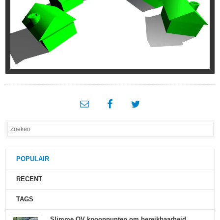
POPULAIR
RECENT
TAGS
Slimme OV knooppunten om bereikbaarheid