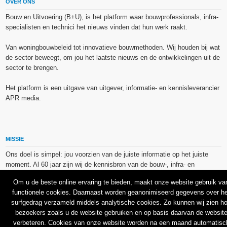
OVER ONS
Bouw en Uitvoering (B+U), is het platform waar bouwprofessionals, infra-
specialisten en technici het nieuws vinden dat hun werk raakt.
Van woningbouwbeleid tot innovatieve bouwmethoden. Wij houden bij wat
de sector beweegt, om jou het laatste nieuws en de ontwikkelingen uit de
sector te brengen.
Het platform is een uitgave van uitgever, informatie- en kennisleverancier
APR media.
MISSIE
Ons doel is simpel: jou voorzien van de juiste informatie op het juiste
moment. Al 60 jaar zijn wij de kennisbron van de bouw-, infra- en
technieksector.
Om u de beste online ervaring te bieden, maakt onze website gebruik va
functionele cookies. Daarnaast worden geanonimiseerd gegevens over he
De op dit platform gebruikte afbeeldingen, illustraties en foto’s zijn ofwel
surfgedrag verzameld middels analytische cookies. Zo kunnen wij zien h
vrij van rechten verkregen via de bron van het betreffende bericht, of
bezoekers zoals u de website gebruiken en op basis daarvan de websit
binnen de aan APR media (groep) of BU media verschafte licentie(s) en
verbeteren. Cookies van onze website worden na een maand automatisc
de daarmee verkregen rechten aangekocht bij Shutterstock en/of 123RF.