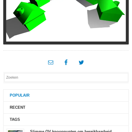
POPULAIR
RECENT
TAGS
Slimme OV knooppunten om bereikbaarheid