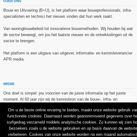
OVER ONS
Bouw en Uitvoering (B+U), is het platform waar bouwprofessionals, infra-
specialisten en technici het nieuws vinden dat hun werk raakt.
Van woningbouwbeleid tot innovatieve bouwmethoden. Wij houden bij wat
de sector beweegt, om jou het laatste nieuws en de ontwikkelingen uit de
sector te brengen.
Het platform is een uitgave van uitgever, informatie- en kennisleverancier
APR media.
MISSIE
Ons doel is simpel: jou voorzien van de juiste informatie op het juiste
moment. Al 60 jaar zijn wij de kennisbron van de bouw-, infra- en
technieksector.
Om u de beste online ervaring te bieden, maakt onze website gebruik va
functionele cookies. Daarnaast worden geanonimiseerd gegevens over he
De op dit platform gebruikte afbeeldingen, illustraties en foto’s zijn ofwel
surfgedrag verzameld middels analytische cookies. Zo kunnen wij zien h
vrij van rechten verkregen via de bron van het betreffende bericht, of
bezoekers zoals u de website gebruiken en op basis daarvan de websit
binnen de aan APR media (groep) of BU media verschafte licentie(s) en
verbeteren. Cookies van onze website worden na een maand automatisc
de daarmee verkregen rechten aangekocht bij Shutterstock en/of 123RF.