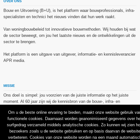
OVER ONS
Bouw en Uitvoering (B+U), is het platform waar bouwprofessionals, infra-
specialisten en technici het nieuws vinden dat hun werk raakt.
Van woningbouwbeleid tot innovatieve bouwmethoden. Wij houden bij wat
de sector beweegt, om jou het laatste nieuws en de ontwikkelingen uit de
sector te brengen.
Het platform is een uitgave van uitgever, informatie- en kennisleverancier
APR media.
MISSIE
Ons doel is simpel: jou voorzien van de juiste informatie op het juiste
moment. Al 60 jaar zijn wij de kennisbron van de bouw-, infra- en
technieksector.
Om u de beste online ervaring te bieden, maakt onze website gebruik va
functionele cookies. Daarnaast worden geanonimiseerd gegevens over he
De op dit platform gebruikte afbeeldingen, illustraties en foto’s zijn ofwel
surfgedrag verzameld middels analytische cookies. Zo kunnen wij zien h
vrij van rechten verkregen via de bron van het betreffende bericht, of
bezoekers zoals u de website gebruiken en op basis daarvan de websit
binnen de aan APR media (groep) of BU media verschafte licentie(s) en
verbeteren. Cookies van onze website worden na een maand automatisc
de daarmee verkregen rechten aangekocht bij Shutterstock en/of 123RF.