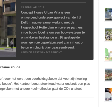
15 FEBRUARI 2013
Concept House Urban Villa is een
ontwerpend onderzoeksproject van de TU
Delft in nauwe samenwerking met de
Hogeschool Rotterdam en diverse partners
in de bouw. Doel is om een bouwsysteem te
ontwikkelen bestaande uit 16 gestapelde
woningen die geprefabriceerd zijn in hout of
beton en plug & play geassembleerd.
LEES DE REST VAN DIT BERICHT
urzame koude
 voor het eerst een overheidsgebouw dat voor zijn koeling
 koude’. Het kantoor benut steenkoud water onderuit een plas
ergeleken met andere koelmethoden gaat de CO
-uitstoot
2