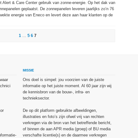
Alert & Care Center gebruik van zonne-energie. Op het dak van
onnepanelen geplaatst. De zonnepanelen leveren jaarlijks zo’n 76
wekte energie van Eneco en levert deze aan haar klanten op de
1
…
5
6
7
MISSIE
 waar
Ons doel is simpel: jou voorzien van de juiste
chnici
informatie op het juiste moment. Al 60 jaar zijn wij
de kennisbron van de bouw-, infra- en
technieksector.
or
De op dit platform gebruikte afbeeldingen,
illustraties en foto’s zijn ofwel vrij van rechten
verkregen via de bron van het betreffende bericht,
of binnen de aan APR media (groep) of BU media
nformatie-
verschafte licentie(s) en de daarmee verkregen