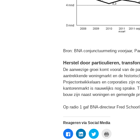
Bron: BNA conjunctuurmeting voorjaar, Pa
Herstel door particulieren, transf
De aanwezige groei komt vooral van de part
aantrekkende woningmarkt en de historisch 
Projectontwikkelaars en corporaties zijn n
kantorenmarkt is nauwelijks nog sprake. 
bouw zijn naast woningen en gemengde pro
Op radio 1 gaf BNA-directeur Fred Schoor
Reageren via Social Media
Klik
Klik
Klik
Klik
om
om
om
om