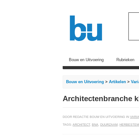
Bouw en Uitvoering
Rubrieken
Bouw en Uitvoering
>
Artikelen
>
Vari
Architectenbranche kl
DOOR REDACTIE BOUW EN UITVOERING IN
VARIA
TAGS:
ARCHITECT
,
BNA
,
DUURZAAM
,
HERBESTEM