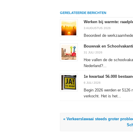
te
op
te
af
delen
LinkedIn
delen
te
op
te
met
drukken
Facebook
delen
Twitter
(Wordt
GERELATEERDE BERICHTEN
(Wordt
(Wordt
(Wordt
in
in
in
in
een
een
een
een
nieuw
Werken bij warmte: raadple
nieuw
nieuw
nieuw
venster
venster
venster
venster
geopend)
3 AUGUSTUS 2026
geopend)
geopend)
geopend)
Beoordeel de werkzaamheden 
Bouwvak en Schoolvakanti
31 JULI 2026
Hoe vallen de de schoolvaka
Nederland?...
1e kwartaal 56.000 besta
6 JULI 2026
Begin 2026 werden er 5126 
verkocht. Het is het...
« Verkeerslawaai steeds groter probl
Sch