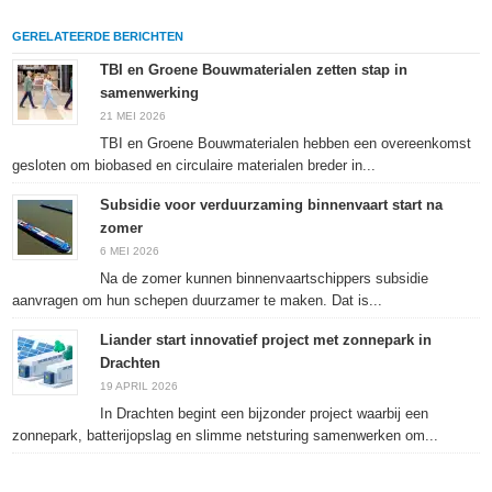
delen
LinkedIn
delen
te
op
te
met
drukken
Facebook
delen
Twitter
(Wordt
GERELATEERDE BERICHTEN
(Wordt
(Wordt
(Wordt
in
in
in
in
een
een
een
een
nieuw
TBI en Groene Bouwmaterialen zetten stap in
nieuw
nieuw
nieuw
venster
samenwerking
venster
venster
venster
geopend)
geopend)
geopend)
geopend)
21 MEI 2026
TBI en Groene Bouwmaterialen hebben een overeenkomst
gesloten om biobased en circulaire materialen breder in...
Subsidie voor verduurzaming binnenvaart start na
zomer
6 MEI 2026
Na de zomer kunnen binnenvaartschippers subsidie
aanvragen om hun schepen duurzamer te maken. Dat is...
Liander start innovatief project met zonnepark in
Drachten
19 APRIL 2026
In Drachten begint een bijzonder project waarbij een
zonnepark, batterijopslag en slimme netsturing samenwerken om...