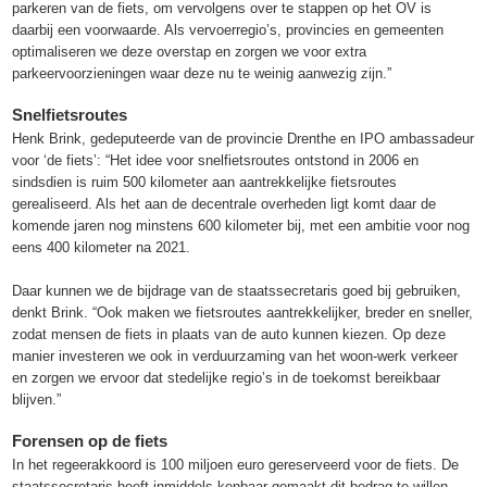
parkeren van de fiets, om vervolgens over te stappen op het OV is
daarbij een voorwaarde. Als vervoerregio’s, provincies en gemeenten
optimaliseren we deze overstap en zorgen we voor extra
parkeervoorzieningen waar deze nu te weinig aanwezig zijn.”
Snelfietsroutes
Henk Brink, gedeputeerde van de provincie Drenthe en IPO ambassadeur
voor ‘de fiets’: “Het idee voor snelfietsroutes ontstond in 2006 en
sindsdien is ruim 500 kilometer aan aantrekkelijke fietsroutes
gerealiseerd. Als het aan de decentrale overheden ligt komt daar de
komende jaren nog minstens 600 kilometer bij, met een ambitie voor nog
eens 400 kilometer na 2021.
Daar kunnen we de bijdrage van de staatssecretaris goed bij gebruiken,
denkt Brink. “Ook maken we fietsroutes aantrekkelijker, breder en sneller,
zodat mensen de fiets in plaats van de auto kunnen kiezen. Op deze
manier investeren we ook in verduurzaming van het woon-werk verkeer
en zorgen we ervoor dat stedelijke regio’s in de toekomst bereikbaar
blijven.”
Forensen op de fiets
In het regeerakkoord is 100 miljoen euro gereserveerd voor de fiets. De
staatssecretaris heeft inmiddels kenbaar gemaakt dit bedrag te willen