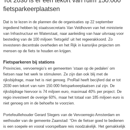
Tot 2030 is er een tekort van ruim 150.000
fietsparkeerplaatsen
Dat is te lezen in de plannen die de organisaties op 22 september
ingediend hebben bij staatssecretaris Van Veldhoven van het ministerie
van Infrastructuur en Waterstaat, naar aanleiding van haar uitvraag voor
besteding van de 100 miljoen ‘fietsgeld’ uit het regeerakkoord. Zo
investeren decentrale overheden en het Rijk in kansrijke projecten om
mensen op de fiets te houden en krijgen.
Fietsparkeren bij stations
Provincies, vervoerregio’s en gemeenten ‘staan op de pedalen’ om
fietsen naar het werk te stimuleren. Ze zijn dan ook blij met de
rijksbijdrage, maar het is niet genoeg. ProRail heeft becijferd dat er tot
2030 een tekort van ruim 150.000 fietsparkeerplaatsen zal zijn. De
rijksbijdrage hiervoor is 74 miljoen euro, maximaal 40% per project. De
regio investeert de overige 60%, maar het totaal van 185 miljoen euro is
niet genoeg om in de behoefte te voorzien.
Portefeuillehouder Gerard Slegers van de Vervoerregio Amsterdam en
wethouder van de gemeente Zaanstad: “Om de fietser goed te bedienen
is een soepele en vooral voorspelbare reis noodzakelijk. Het gemakkelijk