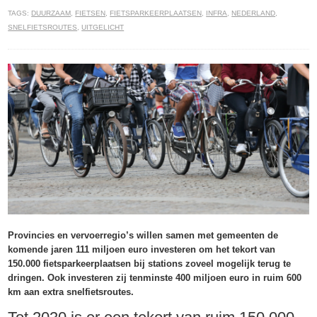
TAGS:
DUURZAAM
,
FIETSEN
,
FIETSPARKEERPLAATSEN
,
INFRA
,
NEDERLAND
,
SNELFIETSROUTES
,
UITGELICHT
Provincies en vervoerregio’s willen samen met gemeenten de
komende jaren 111 miljoen euro investeren om het tekort van
150.000 fietsparkeerplaatsen bij stations zoveel mogelijk terug te
dringen. Ook investeren zij tenminste 400 miljoen euro in ruim 600
km aan extra snelfietsroutes.