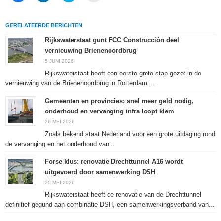
te
op
te
af
delen
LinkedIn
delen
te
op
te
met
drukken
Facebook
delen
Twitter
(Wordt
GERELATEERDE BERICHTEN
(Wordt
(Wordt
(Wordt
in
in
in
in
een
een
een
een
nieuw
Rijkswaterstaat gunt FCC Construcción deel
nieuw
nieuw
nieuw
venster
vernieuwing Brienenoordbrug
venster
venster
venster
geopend)
geopend)
geopend)
geopend)
5 JUNI 2026
Rijkswaterstaat heeft een eerste grote stap gezet in de
vernieuwing van de Brienenoordbrug in Rotterdam....
Gemeenten en provincies: snel meer geld nodig,
onderhoud en vervanging infra loopt klem
26 MEI 2026
Zoals bekend staat Nederland voor een grote uitdaging rond
de vervanging en het onderhoud van...
Forse klus: renovatie Drechttunnel A16 wordt
uitgevoerd door samenwerking DSH
20 MEI 2026
Rijkswaterstaat heeft de renovatie van de Drechttunnel
definitief gegund aan combinatie DSH, een samenwerkingsverband van...