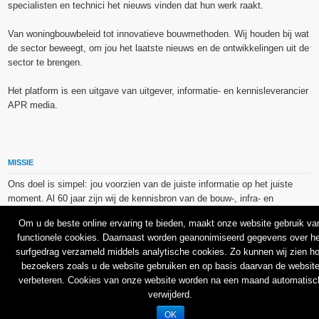
specialisten en technici het nieuws vinden dat hun werk raakt.
Van woningbouwbeleid tot innovatieve bouwmethoden. Wij houden bij wat
de sector beweegt, om jou het laatste nieuws en de ontwikkelingen uit de
sector te brengen.
Het platform is een uitgave van uitgever, informatie- en kennisleverancier
APR media.
MISSIE
Ons doel is simpel: jou voorzien van de juiste informatie op het juiste
moment. Al 60 jaar zijn wij de kennisbron van de bouw-, infra- en
technieksector.
Om u de beste online ervaring te bieden, maakt onze website gebruik va
functionele cookies. Daarnaast worden geanonimiseerd gegevens over he
De op dit platform gebruikte afbeeldingen, illustraties en foto’s zijn ofwel
surfgedrag verzameld middels analytische cookies. Zo kunnen wij zien h
vrij van rechten verkregen via de bron van het betreffende bericht, of
bezoekers zoals u de website gebruiken en op basis daarvan de websit
binnen de aan APR media (groep) of BU media verschafte licentie(s) en
verbeteren. Cookies van onze website worden na een maand automatisc
de daarmee verkregen rechten aangekocht bij Shutterstock en/of 123RF.
verwijderd.
OK