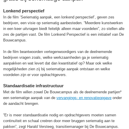
Lonkend perspectief
In de film ‘Seriematig aanpak, een lonkend perspectief’, geven zes
bedrijven, een visie op seriematig aanbesteden. “Meerdere kunstwerken
in een keer uitvragen biedt feitelijk alleen maar voordelen”, zo stellen alle
zes de partijen vast. De film Lonkend Perspectief is een initiatief van De
Bouwcampus.
In de film beantwoorden vertegenwoordigers van de deelnemende
bedrijven vragen zoals, welke werkzaamheden ga je seriematig
aanpakken en wat levert dat dan kwantitatief op? Maar ook welke
mogelijkheden zien zij bij seriematige aanpak ontstaan en welke
voordelen zijn er voor opdrachtgevers.
Standaardisatie infrastructuur
Met de film willen zowel De Bouwcampus als de deelnemende partijen*
een seriematige aanpak van de
vervangings- en renovatieopgave
onder
de aandacht brengen.
“Er is meer standaardisatie nodig en opdrachtgevers moeten samen
continuïteit en schaal creëren door meer bruggen seriematig aan te
pakken”, zegt Harald Versteeg, transitiemanager bij De Bouwcampus.