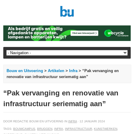
Bouw en Uitvoering
>
Artikelen
>
Infra
> “Pak vervanging en
renovatie van infrastructuur seriematig aan”
“Pak vervanging en renovatie van
infrastructuur seriematig aan”
DOOR REDACTIE BOUW EN UITVOERING IN
INFRA
· 12 JANUARI 2024
TAGS:
BOUWCAMPUS
,
BRUGGEN
,
INFRA
,
INFRASTRUCTUUR
,
KUNSTWERKEN
,