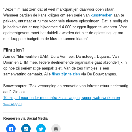
“Deze film laat zien dat al veel marktpartijen daarvoor open staan.
Wanneer partijen de kans krijgen om een serie van
kunstwerken
aan te
pakken, ontstaat er ruimte voor hele nieuwe oplossingen. Dat is nodig als
je bedenkt dat er nog bijvoorbeeld 4.000 bruggen liggen te wachten. Voor
opdrachtgevers moet het duidelijk worden dat hier de oplossing ligt om
met krappere budgetten de klus te kunnen klaren”.
Film zien?
Aan de *film werkten BAM, Dura Vermeer, Damsteegt, Equans, Van
Doorn en DHM mee. Iedere deelnemende organisatie gaat afzonderlijk in
op hoe zij seriematige aanpak ziet. Van de zes filmpjes is een
samenvatting gemaakt. Alle
films zijn te zien
via De Bouwcampus.
Bouwcampus: “Pak vervanging en renovatie van infrastructuur seriematig
aan”. Zie ook:
10 miljard naar onder meer infra zoals wegen, spoor, waterwerken en
vaarwegen
.
Reageren via Social Media
Klik
Klik
Klik
Klik
om
om
om
om