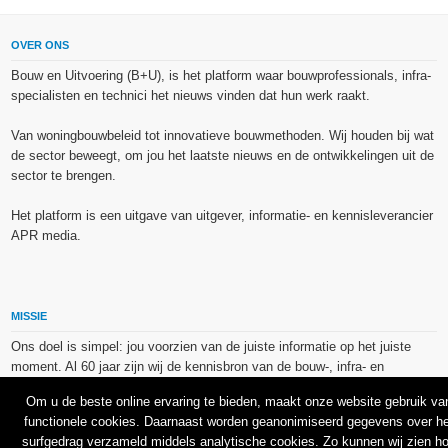
OVER ONS
Bouw en Uitvoering (B+U), is het platform waar bouwprofessionals, infra-
specialisten en technici het nieuws vinden dat hun werk raakt.
Van woningbouwbeleid tot innovatieve bouwmethoden. Wij houden bij wat
de sector beweegt, om jou het laatste nieuws en de ontwikkelingen uit de
sector te brengen.
Het platform is een uitgave van uitgever, informatie- en kennisleverancier
APR media.
MISSIE
Ons doel is simpel: jou voorzien van de juiste informatie op het juiste
moment. Al 60 jaar zijn wij de kennisbron van de bouw-, infra- en
technieksector.
Om u de beste online ervaring te bieden, maakt onze website gebruik va
functionele cookies. Daarnaast worden geanonimiseerd gegevens over he
De op dit platform gebruikte afbeeldingen, illustraties en foto’s zijn ofwel
surfgedrag verzameld middels analytische cookies. Zo kunnen wij zien h
vrij van rechten verkregen via de bron van het betreffende bericht, of