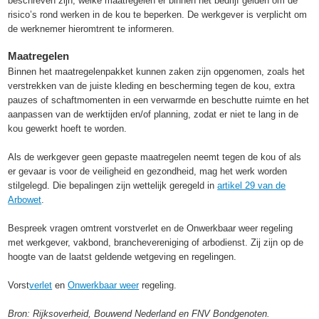
beschreven zijn, welke maatregelen er binnen het bedrijf gelden om de
risico’s rond werken in de kou te beperken. De werkgever is verplicht om
de werknemer hieromtrent te informeren.
Maatregelen
Binnen het maatregelenpakket kunnen zaken zijn opgenomen, zoals het
verstrekken van de juiste kleding en bescherming tegen de kou, extra
pauzes of schaftmomenten in een verwarmde en beschutte ruimte en het
aanpassen van de werktijden en/of planning, zodat er niet te lang in de
kou gewerkt hoeft te worden.
Als de werkgever geen gepaste maatregelen neemt tegen de kou of als
er gevaar is voor de veiligheid en gezondheid, mag het werk worden
stilgelegd. Die bepalingen zijn wettelijk geregeld in
artikel 29 van de
Arbowet
.
Bespreek vragen omtrent vorstverlet en de Onwerkbaar weer regeling
met werkgever, vakbond, branchevereniging of arbodienst. Zij zijn op de
hoogte van de laatst geldende wetgeving en regelingen.
Vorst
verlet
en
Onwerkbaar weer
regeling.
Bron: Rijksoverheid, Bouwend Nederland en FNV Bondgenoten.