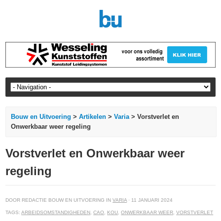
Bouw en Uitvoering
>
Artikelen
>
Varia
> Vorstverlet en
Onwerkbaar weer regeling
Vorstverlet en Onwerkbaar weer
regeling
DOOR REDACTIE BOUW EN UITVOERING IN
VARIA
· 11 JANUARI 2024
TAGS:
ARBEIDSOMSTANDIGHEDEN
,
CAO
,
KOU
,
ONWERKBAAR WEER
,
VORSTVERLET