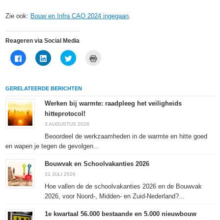
Zie ook:
Bouw en Infra CAO 2024 ingegaan
.
Reageren via Social Media
Klik
Klik
Klik
Klik
om
om
om
om
te
op
te
af
delen
LinkedIn
delen
te
op
te
met
drukken
Facebook
delen
Twitter
(Wordt
GERELATEERDE BERICHTEN
(Wordt
(Wordt
(Wordt
in
in
in
in
een
een
een
een
nieuw
Werken bij warmte: raadpleeg het veiligheids
nieuw
nieuw
nieuw
venster
hitteprotocol!
venster
venster
venster
geopend)
geopend)
geopend)
geopend)
3 AUGUSTUS 2026
Beoordeel de werkzaamheden in de warmte en hitte goed
en wapen je tegen de gevolgen...
Bouwvak en Schoolvakanties 2026
31 JULI 2026
Hoe vallen de de schoolvakanties 2026 en de Bouwvak
2026, voor Noord-, Midden- en Zuid-Nederland?...
1e kwartaal 56.000 bestaande en 5.000 nieuwbouw