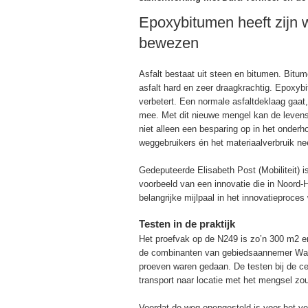
Epoxybitumen heeft zijn 
bewezen
Asfalt bestaat uit steen en bitumen. Bitum
asfalt hard en zeer draagkrachtig. Epoxybi
verbetert. Een normale asfaltdeklaag gaat, a
mee. Met dit nieuwe mengel kan de levensdu
niet alleen een besparing op in het onder
weggebruikers én het materiaalverbruik ne
Gedeputeerde Elisabeth Post (Mobiliteit) i
voorbeeld van een innovatie die in Noord-H
belangrijke mijlpaal in het innovatieproce
Testen in de praktijk
Het proefvak op de N249 is zo’n 300 m2 e
de combinanten van gebiedsaannemer Waak
proeven waren gedaan. De testen bij de ce
transport naar locatie met het mengsel zo
Voordat de weg opengesteld is voor het ve