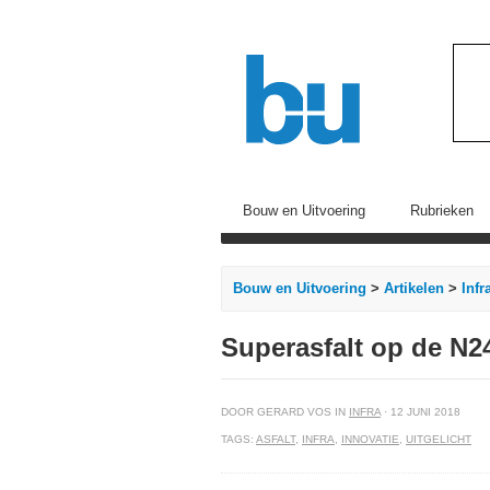
Bouw en Uitvoering
Rubrieken
Bouw en Uitvoering
>
Artikelen
>
Infr
Superasfalt op de N2
DOOR GERARD VOS IN
INFRA
· 12 JUNI 2018
TAGS:
ASFALT
,
INFRA
,
INNOVATIE
,
UITGELICHT