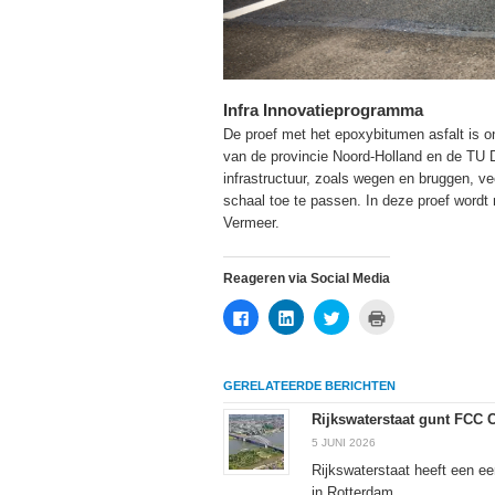
Infra Innovatieprogramma
De proef met het epoxybitumen asfalt is 
van de provincie Noord-Holland en de TU D
infrastructuur, zoals wegen en bruggen, ve
schaal toe te passen. In deze proef wor
Vermeer.
Reageren via Social Media
Klik
Klik
Klik
Klik
om
om
om
om
te
op
te
af
delen
LinkedIn
delen
te
op
te
met
drukken
Facebook
delen
Twitter
(Wordt
GERELATEERDE BERICHTEN
(Wordt
(Wordt
(Wordt
in
in
in
in
een
een
een
een
nieuw
Rijkswaterstaat gunt FCC 
nieuw
nieuw
nieuw
venster
venster
venster
venster
geopend)
5 JUNI 2026
geopend)
geopend)
geopend)
Rijkswaterstaat heeft een ee
in Rotterdam....