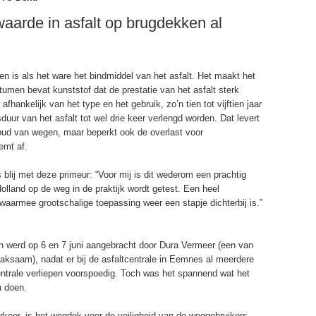
waarde in asfalt op brugdekken al
en is als het ware het bindmiddel van het asfalt. Het maakt het
tumen bevat kunststof dat de prestatie van het asfalt sterk
fhankelijk van het type en het gebruik, zo’n tien tot vijftien jaar
ur van het asfalt tot wel drie keer verlengd worden. Dat levert
houd van wegen, maar beperkt ook de overlast voor
emt af.
s blij met deze primeur: “Voor mij is dit wederom een prachtig
olland op de weg in de praktijk wordt getest. Een heel
s waarmee grootschalige toepassing weer een stapje dichterbij is.”
n werd op 6 en 7 juni aangebracht door Dura Vermeer (een van
saam), nadat er bij de asfaltcentrale in Eemnes al meerdere
ntrale verliepen voorspoedig. Toch was het spannend wat het
u doen.
rkeer, is het wegdek voor de veiligheid van de weggebruikers