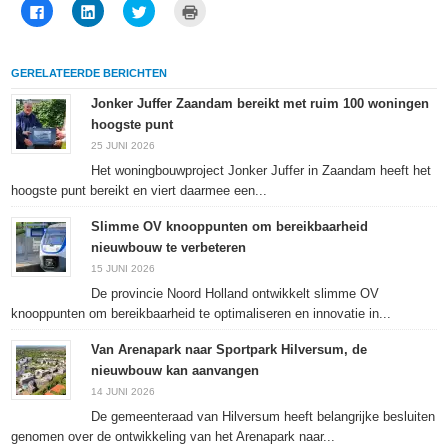
Klik
Klik
Klik
Klik
om
om
om
om
te
op
te
af
delen
LinkedIn
delen
te
op
te
met
drukken
Facebook
delen
Twitter
(Wordt
GERELATEERDE BERICHTEN
(Wordt
(Wordt
(Wordt
in
in
in
in
een
een
een
een
nieuw
Jonker Juffer Zaandam bereikt met ruim 100 woningen
nieuw
nieuw
nieuw
venster
hoogste punt
venster
venster
venster
geopend)
geopend)
geopend)
geopend)
25 JUNI 2026
Het woningbouwproject Jonker Juffer in Zaandam heeft het
hoogste punt bereikt en viert daarmee een...
Slimme OV knooppunten om bereikbaarheid
nieuwbouw te verbeteren
15 JUNI 2026
De provincie Noord Holland ontwikkelt slimme OV
knooppunten om bereikbaarheid te optimaliseren en innovatie in...
Van Arenapark naar Sportpark Hilversum, de
nieuwbouw kan aanvangen
14 JUNI 2026
De gemeenteraad van Hilversum heeft belangrijke besluiten
genomen over de ontwikkeling van het Arenapark naar...