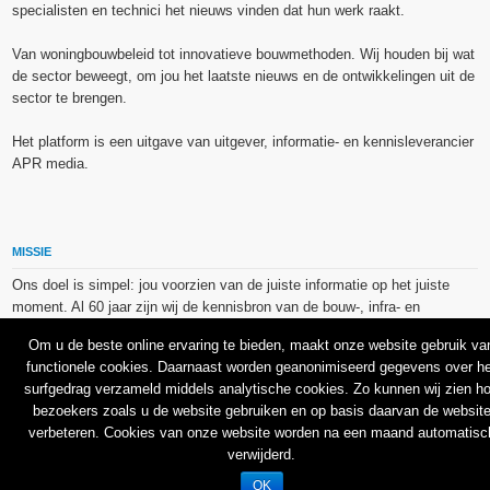
specialisten en technici het nieuws vinden dat hun werk raakt.
Van woningbouwbeleid tot innovatieve bouwmethoden. Wij houden bij wat
de sector beweegt, om jou het laatste nieuws en de ontwikkelingen uit de
sector te brengen.
Het platform is een uitgave van uitgever, informatie- en kennisleverancier
APR media.
MISSIE
Ons doel is simpel: jou voorzien van de juiste informatie op het juiste
moment. Al 60 jaar zijn wij de kennisbron van de bouw-, infra- en
technieksector.
Om u de beste online ervaring te bieden, maakt onze website gebruik va
functionele cookies. Daarnaast worden geanonimiseerd gegevens over he
De op dit platform gebruikte afbeeldingen, illustraties en foto’s zijn ofwel
surfgedrag verzameld middels analytische cookies. Zo kunnen wij zien h
vrij van rechten verkregen via de bron van het betreffende bericht, of
bezoekers zoals u de website gebruiken en op basis daarvan de websit
binnen de aan APR media (groep) of BU media verschafte licentie(s) en
verbeteren. Cookies van onze website worden na een maand automatisc
de daarmee verkregen rechten aangekocht bij Shutterstock en/of 123RF.
verwijderd.
OK