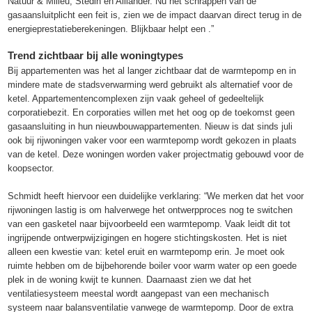
Natuur & Milieu, Stedin en Alliander. Nu het schrappen van de
gasaansluitplicht een feit is, zien we de impact daarvan direct terug in de
energieprestatieberekeningen. Blijkbaar helpt een .”
Trend zichtbaar bij alle woningtypes
Bij appartementen was het al langer zichtbaar dat de warmtepomp en in
mindere mate de stadsverwarming werd gebruikt als alternatief voor de
ketel. Appartementencomplexen zijn vaak geheel of gedeeltelijk
corporatiebezit. En corporaties willen met het oog op de toekomst geen
gasaansluiting in hun nieuwbouwappartementen. Nieuw is dat sinds juli
ook bij rijwoningen vaker voor een warmtepomp wordt gekozen in plaats
van de ketel. Deze woningen worden vaker projectmatig gebouwd voor de
koopsector.
Schmidt heeft hiervoor een duidelijke verklaring: “We merken dat het voor
rijwoningen lastig is om halverwege het ontwerpproces nog te switchen
van een gasketel naar bijvoorbeeld een warmtepomp. Vaak leidt dit tot
ingrijpende ontwerpwijzigingen en hogere stichtingskosten. Het is niet
alleen een kwestie van: ketel eruit en warmtepomp erin. Je moet ook
ruimte hebben om de bijbehorende boiler voor warm water op een goede
plek in de woning kwijt te kunnen. Daarnaast zien we dat het
ventilatiesysteem meestal wordt aangepast van een mechanisch
systeem naar balansventilatie vanwege de warmtepomp. Door de extra