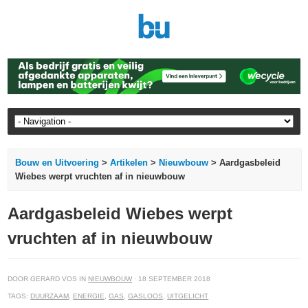
Bouw en Uitvoering
>
Artikelen
>
Nieuwbouw
> Aardgasbeleid
Wiebes werpt vruchten af in nieuwbouw
Aardgasbeleid Wiebes werpt
vruchten af in nieuwbouw
DOOR GERARD VOS IN
NIEUWBOUW
· 18 SEPTEMBER 2018
TAGS:
DUURZAAM
,
ENERGIE
,
GAS
,
GASLOOS
,
UITGELICHT