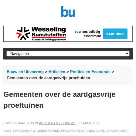
Bouw en Uitvoering
>
Artikelen
>
Politiek en Economie
>
Gemeenten over de aardgasvrije proeftuinen
Gemeenten over de aardgasvrije
proeftuinen
DOOR GERARD VOS IN
POLITIEK EN ECONOMIE
· 21 APRIL 2021
TAGS:
AARDGASVRIJ
,
DERDE RONDE
,
PROEFTUINEN AARDGASVRIJ
,
PROGRAMMA