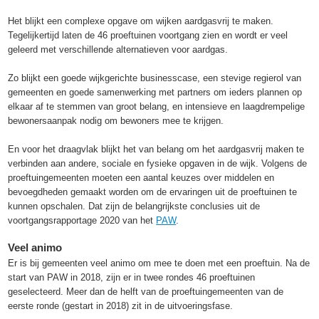
Het blijkt een complexe opgave om wijken aardgasvrij te maken.
Tegelijkertijd laten de 46 proeftuinen voortgang zien en wordt er veel
geleerd met verschillende alternatieven voor aardgas.
Zo blijkt een goede wijkgerichte businesscase, een stevige regierol van
gemeenten en goede samenwerking met partners om ieders plannen op
elkaar af te stemmen van groot belang, en intensieve en laagdrempelige
bewonersaanpak nodig om bewoners mee te krijgen.
En voor het draagvlak blijkt het van belang om het aardgasvrij maken te
verbinden aan andere, sociale en fysieke opgaven in de wijk. Volgens de
proeftuingemeenten moeten een aantal keuzes over middelen en
bevoegdheden gemaakt worden om de ervaringen uit de proeftuinen te
kunnen opschalen. Dat zijn de belangrijkste conclusies uit de
voortgangsrapportage 2020 van het
PAW
.
Veel animo
Er is bij gemeenten veel animo om mee te doen met een proeftuin. Na de
start van PAW in 2018, zijn er in twee rondes 46 proeftuinen
geselecteerd. Meer dan de helft van de proeftuingemeenten van de
eerste ronde (gestart in 2018) zit in de uitvoeringsfase.