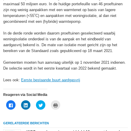
maximaal 50 miljoen euro. In de huidige portefeuille van 46 proeftuinen
zijn nog weinig aanpakken met een warmtenet op basis van lagere
temperaturen (<55˚C) en aanpakken met woningisolatie, al dan niet
gecombineerd met een (hybride) warmtepomp.
In de derde ronde worden daarom proeftuinen geselecteerd waarbij
woningisolatie onderdeel is van de aanpak en het eindbeeld van
aardgasvrij bekend is. De mate van isolatie moet gericht zijn op het
bereiken van de Standaard zoals gepubliceerd op 18 maart 2021.
Gemeenten moeten hun aanvraag uiterlijk op 1 november 2021 indienen.
De selectie wordt in het eerste kwartaal van 2022 bekend gemaakt.
Lees ook:
Eerste bestaande buurt aardgasvrij
Reageren via Social Media
Klik
Klik
Klik
Klik
om
om
om
om
te
op
te
af
delen
LinkedIn
delen
te
op
te
met
drukken
Facebook
delen
Twitter
(Wordt
GERELATEERDE BERICHTEN
(Wordt
(Wordt
(Wordt
in
in
in
in
een