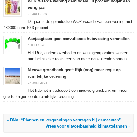
een
een
een
nieuw
WOZ waarde woning gemiddeld 10 procent hoger dan
nieuw
nieuw
nieuw
venster
vorig jaar
venster
venster
venster
geopend)
geopend)
geopend)
geopend)
23 JULI 2026
Dit jaar is de gemiddelde WOZ waarde van een woning met
439000 euro 10,3 procent...
Aanjaagteam gaat aanvullende huisvesting versnellen
4 JULI 2026
Het Rijk, andere overheden en woningcorporaties werken
aan het sneller realiseren van meer aanvullende vormen...
Nieuwe grondbank geeft Rijk (nog) meer regie op
ruimtelijke ordening
24 JUNI 2026
Het kabinet introduceert een nieuwe grondbank om meer
grip te krijgen op de ruimtelijke ordening...
« BNA: “Plannen en vergunningen vertragen bij gemeenten”
Vrees voor uitvoerbaarheid klimaatplannen »