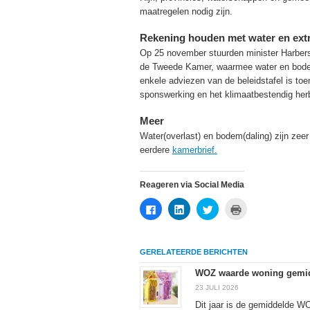
maatregelen nodig zijn.
Rekening houden met water en ext
Op 25 november stuurden minister Harbers
de Tweede Kamer, waarmee water en bodem e
enkele adviezen van de beleidstafel is toe
sponswerking en het klimaatbestendig he
Meer
Water(overlast) en bodem(daling) zijn zee
eerdere
kamerbrief.
Reageren via Social Media
Klik
Klik
Klik
Klik
om
om
om
om
te
op
te
af
delen
LinkedIn
delen
te
op
te
met
drukken
Facebook
delen
Twitter
(Wordt
GERELATEERDE BERICHTEN
(Wordt
(Wordt
(Wordt
in
in
in
in
een
een
een
een
nieuw
WOZ waarde woning gemidd
nieuw
nieuw
nieuw
venster
venster
venster
venster
geopend)
23 JULI 2026
geopend)
geopend)
geopend)
Dit jaar is de gemiddelde W