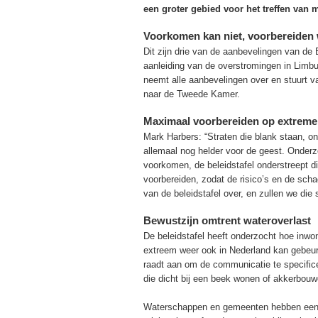
een groter gebied voor het treffen van 
Voorkomen kan niet, voorbereiden 
Dit zijn drie van de aanbevelingen van de 
aanleiding van de overstromingen in Limbur
neemt alle aanbevelingen over en stuurt v
naar de Tweede Kamer.
Maximaal voorbereiden op extreme
Mark Harbers: “Straten die blank staan, o
allemaal nog helder voor de geest. Onder
voorkomen, de beleidstafel onderstreept d
voorbereiden, zodat de risico’s en de sch
van de beleidstafel over, en zullen we di
Bewustzijn omtrent
wateroverlast
De beleidstafel heeft onderzocht hoe inwo
extreem weer ook in Nederland kan gebeure
raadt aan om de communicatie te specifice
die dicht bij een beek wonen of akkerbouw
Waterschappen en gemeenten hebben een be