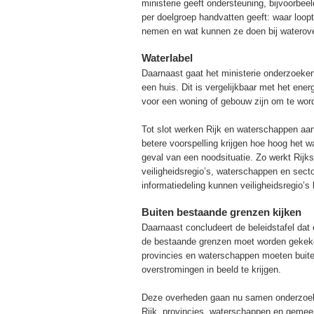
ministerie geeft ondersteuning, bijvoorbee
per doelgroep handvatten geeft: waar loo
nemen en wat kunnen ze doen bij waterove
Waterlabel
Daarnaast gaat het ministerie onderzoeke
een huis. Dit is vergelijkbaar met het ener
voor een woning of gebouw zijn om te word
Tot slot werken Rijk en waterschappen aan 
betere voorspelling krijgen hoe hoog het 
geval van een noodsituatie. Zo werkt Rijks
veiligheidsregio’s, waterschappen en sect
informatiedeling kunnen veiligheidsregio’s 
Buiten bestaande grenzen kijken
Daarnaast concludeert de beleidstafel dat 
de bestaande grenzen moet worden gekeke
provincies en waterschappen moeten buiten
overstromingen in beeld te krijgen.
Deze overheden gaan nu samen onderzoeke
Rijk, provincies, waterschappen en gemee