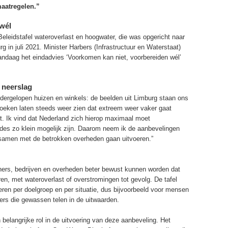
maatregelen.”
wél
Beleidstafel wateroverlast en hoogwater, die was opgericht naar
g in juli 2021. Minister Harbers (Infrastructuur en Waterstaat)
andaag het eindadvies ‘Voorkomen kan niet, voorbereiden wél’
 neerslag
ndergelopen huizen en winkels: de beelden uit Limburg staan ons
zoeken laten steeds weer zien dat extreem weer vaker gaat
it. Ik vind dat Nederland zich hierop maximaal moet
ades zo klein mogelijk zijn. Daarom neem ik de aanbevelingen
e samen met de betrokken overheden gaan uitvoeren.”
ners, bedrijven en overheden beter bewust kunnen worden dat
n, met wateroverlast of overstromingen tot gevolg. De tafel
ren per doelgroep en per situatie, dus bijvoorbeeld voor mensen
ers die gewassen telen in de uitwaarden.
langrijke rol in de uitvoering van deze aanbeveling. Het