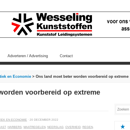
Adverteren / Advertising
Contact
itiek en Economie
> Ons land moet beter worden voorbereid op extreme 
 worden voorbereid op extreme
TIEK EN ECONOMIE
· 20 DECEMBER 2022
AST
,
HARBERS
,
MAATREGELEN
,
NEERSLAG
,
OVERHEID
,
REGEN
,