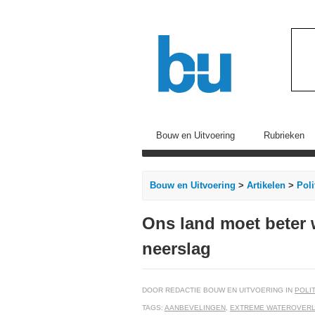
Bouw en Uitvoering
Rubrieken
Bouw en Uitvoering
>
Artikelen
>
Pol
Ons land moet beter
neerslag
DOOR REDACTIE BOUW EN UITVOERING IN
POLI
TAGS:
AANBEVELINGEN
,
EXTREME WATEROVERL