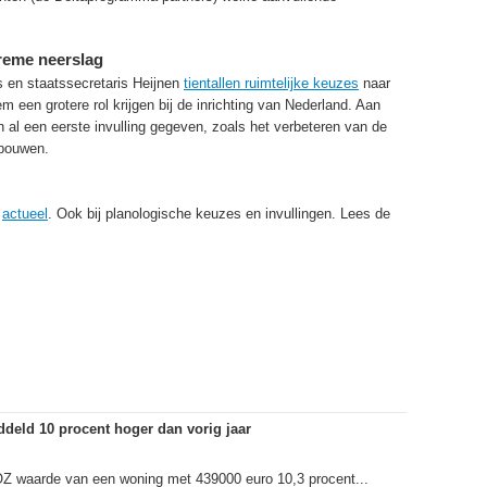
reme neerslag
 en staatssecretaris Heijnen
tientallen ruimtelijke keuzes
naar
en grotere rol krijgen bij de inrichting van Nederland. Aan
n al een eerste invulling gegeven, zoals het verbeteren van de
rbouwen.
r
actueel
. Ook bij planologische keuzes en invullingen. Lees de
eld 10 procent hoger dan vorig jaar
OZ waarde van een woning met 439000 euro 10,3 procent...