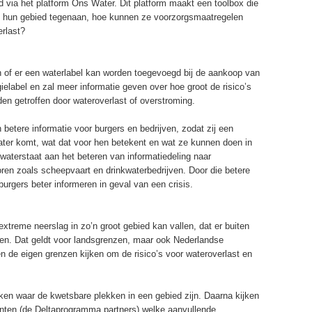
ld via het platform Ons Water. Dit platform maakt een toolbox die
pt hun gebied tegenaan, hoe kunnen ze voorzorgsmaatregelen
rlast?
n of er een waterlabel kan worden toegevoegd bij de aankoop van
gielabel en zal meer informatie geven over hoe groot de risico’s
en getroffen door wateroverlast of overstroming.
betere informatie voor burgers en bedrijven, zodat zij een
water komt, wat dat voor hen betekent en wat ze kunnen doen in
waterstaat aan het beteren van informatiedeling naar
oren zoals scheepvaart en drinkwaterbedrijven. Door die betere
burgers beter informeren in geval van een crisis.
extreme neerslag in zo’n groot gebied kan vallen, dat er buiten
n. Dat geldt voor landsgrenzen, maar ook Nederlandse
 de eigen grenzen kijken om de risico’s voor wateroverlast en
n waar de kwetsbare plekken in een gebied zijn. Daarna kijken
nten (de Deltaprogramma partners) welke aanvullende