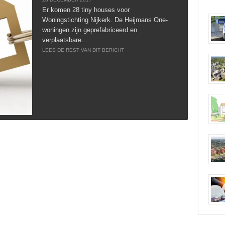
Er komen 28 tiny houses voor
Woningstichting Nijkerk. De Heijmans One-
woningen zijn geprefabriceerd en
verplaatsbare…
LEES DE REST VAN DIT BERICHT