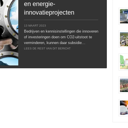
en energie-
innovatieprojecten
13 MAART 2023
Bedrijven en kennisinstellingen die innoveren
of investeringen doen om CO2-uitstoot te
verminderen, kunnen daar subsidie…
LEES DE REST VAN DIT BERICHT