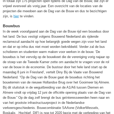
In totaal zijn 175 projecten open tijdens de Dag van de Bouw, dat zijn er
vrijwel evenveel als vorig jaar. Een overzicht van de locaties van de
projecten die meedoen aan de Dag van de Bouw en dus te bezichtigen
zijn, is
hier
te vinden.
Bouwbus
In de week voorafgaand aan de Dag van de Bouw rijd een bouwbus door
het land. De bus vestigt volgens Bouwend Nederland als rijdende
reclamezuil aandacht op hoe belangrijk goede wegen zijn voor het land
en dat er op infra dus niet moet worden beknibbeld. Verder zal de bus
scholieren en studenten warm maken voor werken in de bouw. ‘De
bouwbus is het vervolg op de bouwkeet die de vereniging vorig najaar op
de stoep van de Tweede Kamer zette om aandacht te vragen voor de rol
van de bouw in de economie. De bustour door het hele land start op de
maandag 8 juni in Friesland’, vertelt Diny Bij de Vaate van Bouwend
Nederland. “Op de Dag van de Bouw gaat de bouwbus richting het
bouwterrein van de nieuwe Hollandse Brug over het Gooimeer bij Almere.
Bij dit sluitstuk in de weguitbreiding van de A1/A6 tussen Diemen en
Almere vindt op vrijdag 12 juni de officiële opening plaats van de Dag van
de Bouw.” Op de dag zelf brengt de bus geïnteresseeerden heen naar en
van het grootste infrastructuurproject in de Nederlandse
verkeersgeschiedenis. Bouwcombinatie SAAone (VolkerWessels,
Boskalis , Hochtief, DIF) is nog tot 2020 bezig met de verbreding van het