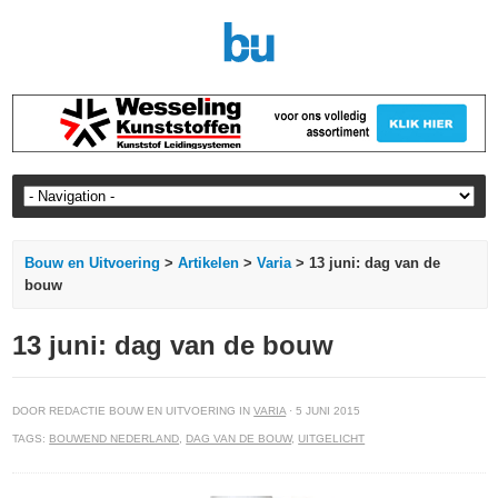
Bouw en Uitvoering
>
Artikelen
>
Varia
> 13 juni: dag van de
bouw
13 juni: dag van de bouw
DOOR REDACTIE BOUW EN UITVOERING IN
VARIA
· 5 JUNI 2015
TAGS:
BOUWEND NEDERLAND
,
DAG VAN DE BOUW
,
UITGELICHT