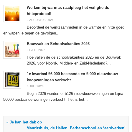
(Wordt
(Wordt
(Wordt
in
in
in
in
een
een
een
een
nieuw
Werken bij warmte: raadpleeg het veiligheids
nieuw
nieuw
nieuw
venster
hitteprotocol!
venster
venster
venster
geopend)
geopend)
geopend)
geopend)
3 AUGUSTUS 2026
Beoordeel de werkzaamheden in de warmte en hitte goed
en wapen je tegen de gevolgen...
Bouwvak en Schoolvakanties 2026
31 JULI 2026
Hoe vallen de de schoolvakanties 2026 en de Bouwvak
2026, voor Noord-, Midden- en Zuid-Nederland?...
1e kwartaal 56.000 bestaande en 5.000 nieuwbouw
koopwoningen verkocht
6 JULI 2026
Begin 2026 werden er 5126 nieuwbouwwoningen en bijna
56000 bestaande woningen verkocht. Het is het...
« Je kan het dak op
Mauritshuis, de Hallen, Barbaraschool en ‘aardvarken’