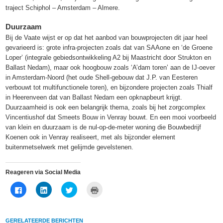
traject Schiphol – Amsterdam – Almere.
Duurzaam
Bij de Vaate wijst er op dat het aanbod van bouwprojecten dit jaar heel
gevarieerd is: grote infra-projecten zoals dat van SAAone en ‘de Groene
Loper’ (integrale gebiedsontwikkeling A2 bij Maastricht door Strukton en
Ballast Nedam), maar ook hoogbouw zoals ‘A’dam toren’ aan de IJ-oever
in Amsterdam-Noord (het oude Shell-gebouw dat J.P. van Eesteren
verbouwt tot multifunctionele toren), en bijzondere projecten zoals Thialf
in Heerenveen dat van Ballast Nedam een opknapbeurt krijgt.
Duurzaamheid is ook een belangrijk thema, zoals bij het zorgcomplex
Vincentiushof dat Smeets Bouw in Venray bouwt. En een mooi voorbeeld
van klein en duurzaam is de nul-op-de-meter woning die Bouwbedrijf
Koenen ook in Venray realiseert, met als bijzonder element
buitenmetselwerk met gelijmde gevelstenen.
Reageren via Social Media
Klik
Klik
Klik
Klik
om
om
om
om
te
op
te
af
delen
LinkedIn
delen
te
op
te
met
drukken
Facebook
delen
Twitter
(Wordt
GERELATEERDE BERICHTEN