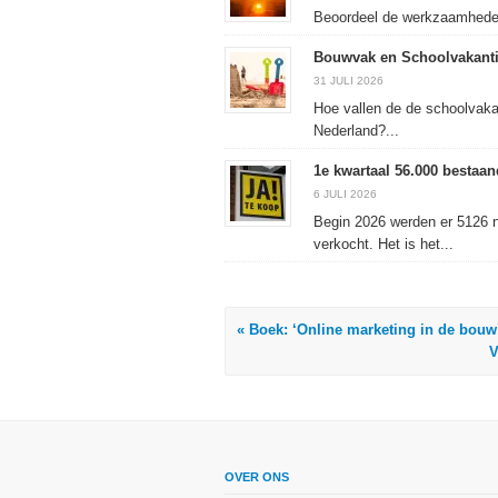
geopend)
geopend)
geopend)
Beoordeel de werkzaamheden 
Bouwvak en Schoolvakanti
31 JULI 2026
Hoe vallen de de schoolvaka
Nederland?...
1e kwartaal 56.000 besta
6 JULI 2026
Begin 2026 werden er 5126 
verkocht. Het is het...
« Boek: ‘Online marketing in de bouw
V
OVER ONS