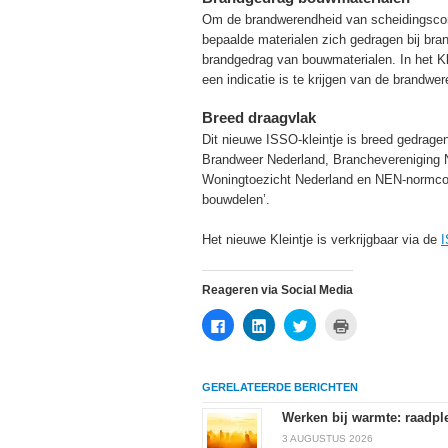
Om de brandwerendheid van scheidingscons
bepaalde materialen zich gedragen bij bra
brandgedrag van bouwmaterialen. In het Kl
een indicatie is te krijgen van de brandwe
Breed draagvlak
Dit nieuwe ISSO-kleintje is breed gedrag
Brandweer Nederland, Branchevereniging 
Woningtoezicht Nederland en NEN-normco
bouwdelen’.
Het nieuwe Kleintje is verkrijgbaar via de
I
Reageren via Social Media
Klik
Klik
Klik
Klik
om
om
om
om
te
op
te
af
delen
LinkedIn
delen
te
op
te
met
drukken
Facebook
delen
Twitter
(Wordt
GERELATEERDE BERICHTEN
(Wordt
(Wordt
(Wordt
in
in
in
in
een
een
een
een
nieuw
Werken bij warmte: raadple
nieuw
nieuw
nieuw
venster
venster
venster
venster
geopend)
3 AUGUSTUS 2026