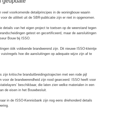
n geüpdate
an veel voorkomende detailprincipes in de woningbouw waarin
voor de utiliteit uit de SBR-publicatie zijn er niet in opgenomen.
de details van het eigen project te toetsen op de weerstand tegen
 brandscheidingen getest en gecertificeerd, maar de aansluitingen
viseur Bouw bij ISSO.
uitingen óók voldoende brandwerend zijn. Dit nieuwe ISSO-kleintje
 vuistregels hoe die aansluitingen op adequate wijze zijn af te
zijn kritische branduitbreidingstrajecten met een rode pijl
n voor de brandwerendheid zijn rood gearceerd. ISSO heeft voor
statielayers’ beschikbaar, die laten zien welke materialen in een
aan de eisen in het Bouwbesluit.
 maar in de ISSO-Kennisbank zijn nog eens driehonderd details
ering.