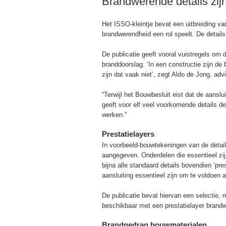
Brandwerende details zij
Het ISSO-kleintje bevat een uitbreiding v
brandwerendheid een rol speelt. De details 
De publicatie geeft vooral vuistregels om 
branddoorslag. ‘In een constructie zijn de
zijn dat vaak niet’, zegt Aldo de Jong, ad
“Terwijl het Bouwbesluit eist dat de aansl
geeft voor elf veel voorkomende details de
werken.”
Prestatielayers
In voorbeeld-bouwtekeningen van de details 
aangegeven. Onderdelen die essentieel zij
bijna alle standaard details bovendien ‘pre
aansluiting essentieel zijn om te voldoen 
De publicatie bevat hiervan een selectie,
beschikbaar met een prestatielayer brandw
Brandgedrag bouwmaterialen