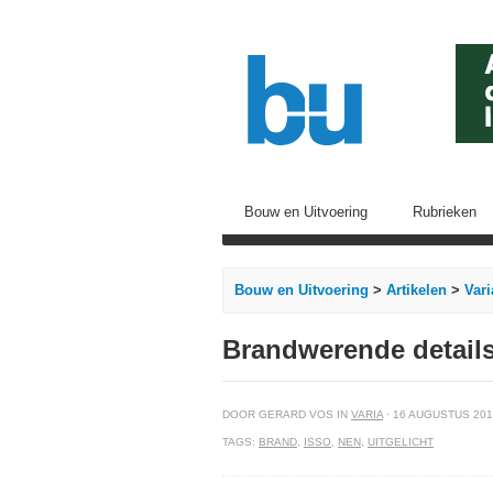
Bouw en Uitvoering
Rubrieken
Bouw en Uitvoering
>
Artikelen
>
Vari
Brandwerende detail
DOOR GERARD VOS IN
VARIA
· 16 AUGUSTUS 20
TAGS:
BRAND
,
ISSO
,
NEN
,
UITGELICHT