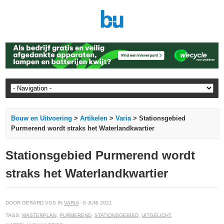
Bouw en Uitvoering
>
Artikelen
>
Varia
> Stationsgebied
Purmerend wordt straks het Waterlandkwartier
Stationsgebied Purmerend wordt
straks het Waterlandkwartier
DOOR GERARD VOS IN
VARIA
· 8 JUNI 2021
TAGS:
MASTERPLAN
,
PURMEREND
,
STATIONSGEBIED
,
UITGELICHT
,