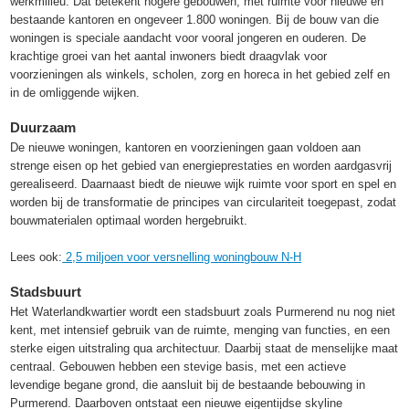
werkmilieu. Dat betekent hogere gebouwen, met ruimte voor nieuwe en
bestaande kantoren en ongeveer 1.800 woningen. Bij de bouw van die
woningen is speciale aandacht voor vooral jongeren en ouderen. De
krachtige groei van het aantal inwoners biedt draagvlak voor
voorzieningen als winkels, scholen, zorg en horeca in het gebied zelf en
in de omliggende wijken.
Duurzaam
De nieuwe woningen, kantoren en voorzieningen gaan voldoen aan
strenge eisen op het gebied van energieprestaties en worden aardgasvrij
gerealiseerd. Daarnaast biedt de nieuwe wijk ruimte voor sport en spel en
worden bij de transformatie de principes van circulariteit toegepast, zodat
bouwmaterialen optimaal worden hergebruikt.
Lees ook:
2,5 miljoen voor versnelling woningbouw N-H
Stadsbuurt
Het Waterlandkwartier wordt een stadsbuurt zoals Purmerend nu nog niet
kent, met intensief gebruik van de ruimte, menging van functies, en een
sterke eigen uitstraling qua architectuur. Daarbij staat de menselijke maat
centraal. Gebouwen hebben een stevige basis, met een actieve
levendige begane grond, die aansluit bij de bestaande bebouwing in
Purmerend. Daarboven ontstaat een nieuwe eigentijdse skyline