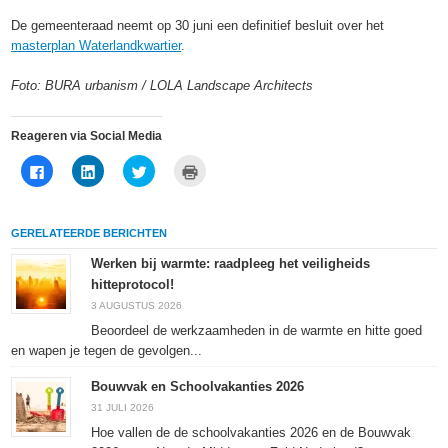
De gemeenteraad neemt op 30 juni een definitief besluit over het
masterplan Waterlandkwartier
.
Foto: BURA urbanism / LOLA Landscape Architects
Reageren via Social Media
Klik
Klik
Klik
Klik
om
om
om
om
te
op
te
af
delen
LinkedIn
delen
te
op
te
met
drukken
Facebook
delen
Twitter
(Wordt
GERELATEERDE BERICHTEN
(Wordt
(Wordt
(Wordt
in
in
in
in
een
een
een
een
nieuw
Werken bij warmte: raadpleeg het veiligheids
nieuw
nieuw
nieuw
venster
hitteprotocol!
venster
venster
venster
geopend)
geopend)
geopend)
geopend)
3 AUGUSTUS 2026
Beoordeel de werkzaamheden in de warmte en hitte goed
en wapen je tegen de gevolgen...
Bouwvak en Schoolvakanties 2026
31 JULI 2026
Hoe vallen de de schoolvakanties 2026 en de Bouwvak