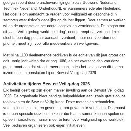
georganiseerd door brancheverenigingen zoals Bouwend Nederland,
Techniek Nederland, OnderhoudNL en Aannemersfederatie Nederland.
Het doel is om aandacht te vragen voor veiligheid en gezondheid in
sectoren waar risico’s dagelijks op de loer liggen. Door samen te werken,
willen de organisaties het aantal ongevallen verminderen. De slogan van
dit jaar, ‘Veilig gedrag werkt elke dag’, onderstreept dat veiligheid niet
slechts een dag per jaar aandacht verdient, maar een voortdurende
prioriteit moet zijn voor alle medewerkers en werkgevers.
Met bijna 1100 deelnemende bedrijven is de editie van dit jaar groter dan
ooit. Vorig jaar waren dat er nog 1086, en het overschrijden van deze
grens toont aan dat steeds meer organisaties het belang van dit thema
inzien en zich aansluiten bij de Bewust Veilig-dag 2026.
Activiteiten tijdens Bewust Veilig-dag 2026
Elk bedrijf geeft op zijn eigen manier invulling aan de Bewust Veilig-dag
2026. De organisatie biedt handige hulpmiddelen aan, zoals gratis online
toolboxen en de Bewust Veilig-krant. Deze materialen behandelen
verschillende risico’s en geven tips om gevaren te vermijden. Daarnaast
is er een speciale quiz beschikbaar die teams samen kunnen spelen om
op een interactieve manier meer te leren over veiligheid op de werkplek.
Veel bedrijven organiseren ook eigen initiatieven.