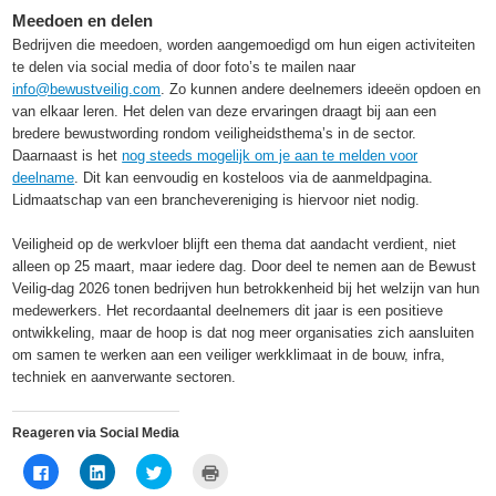
Meedoen en delen
Bedrijven die meedoen, worden aangemoedigd om hun eigen activiteiten
te delen via social media of door foto’s te mailen naar
info@bewustveilig.com
. Zo kunnen andere deelnemers ideeën opdoen en
van elkaar leren. Het delen van deze ervaringen draagt bij aan een
bredere bewustwording rondom veiligheidsthema’s in de sector.
Daarnaast is het
nog steeds mogelijk om je aan te melden voor
deelname
. Dit kan eenvoudig en kosteloos via de aanmeldpagina.
Lidmaatschap van een branchevereniging is hiervoor niet nodig.
Veiligheid op de werkvloer blijft een thema dat aandacht verdient, niet
alleen op 25 maart, maar iedere dag. Door deel te nemen aan de Bewust
Veilig-dag 2026 tonen bedrijven hun betrokkenheid bij het welzijn van hun
medewerkers. Het recordaantal deelnemers dit jaar is een positieve
ontwikkeling, maar de hoop is dat nog meer organisaties zich aansluiten
om samen te werken aan een veiliger werkklimaat in de bouw, infra,
techniek en aanverwante sectoren.
Reageren via Social Media
Klik
Klik
Klik
Klik
om
om
om
om
te
op
te
af