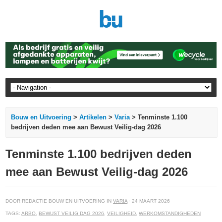
Bouw en Uitvoering
>
Artikelen
>
Varia
> Tenminste 1.100
bedrijven deden mee aan Bewust Veilig-dag 2026
Tenminste 1.100 bedrijven deden
mee aan Bewust Veilig-dag 2026
DOOR REDACTIE BOUW EN UITVOERING IN
VARIA
· 24 MAART 2026
TAGS:
ARBO
,
BEWUST VEILIG DAG 2026
,
VEILIGHEID
,
WERKOMSTANDIGHEDEN