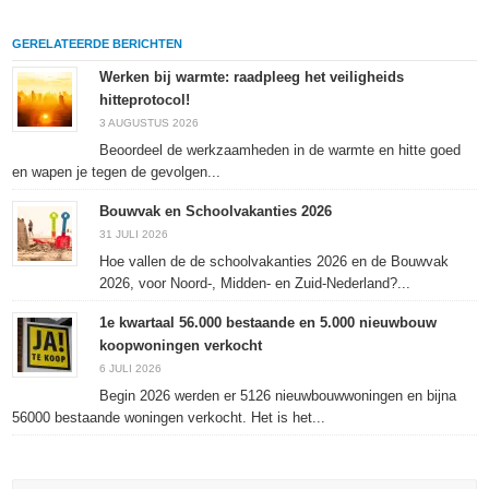
delen
LinkedIn
delen
te
op
te
met
drukken
Facebook
delen
Twitter
(Wordt
GERELATEERDE BERICHTEN
(Wordt
(Wordt
(Wordt
in
in
in
in
een
een
een
een
nieuw
Werken bij warmte: raadpleeg het veiligheids
nieuw
nieuw
nieuw
venster
hitteprotocol!
venster
venster
venster
geopend)
geopend)
geopend)
geopend)
3 AUGUSTUS 2026
Beoordeel de werkzaamheden in de warmte en hitte goed
en wapen je tegen de gevolgen...
Bouwvak en Schoolvakanties 2026
31 JULI 2026
Hoe vallen de de schoolvakanties 2026 en de Bouwvak
2026, voor Noord-, Midden- en Zuid-Nederland?...
1e kwartaal 56.000 bestaande en 5.000 nieuwbouw
koopwoningen verkocht
6 JULI 2026
Begin 2026 werden er 5126 nieuwbouwwoningen en bijna
56000 bestaande woningen verkocht. Het is het...