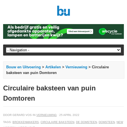
Bouw en Uitvoering
>
Artikelen
>
Vernieuwing
> Circulaire
baksteen van puin Domtoren
Circulaire baksteen van puin
Domtoren
DOOR GERARD VOS IN
VERNIEUWING
· 25 APRIL 2022
TAGS:
BROKKENMAKERS
,
CIRCULAIRE BAKSTEEN
,
DE DOMSTEEN
,
DOMSTEEN
,
NEW