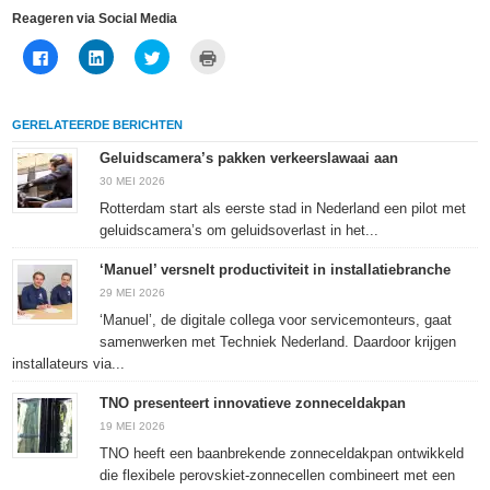
Reageren via Social Media
Klik
Klik
Klik
Klik
om
om
om
om
te
op
te
af
delen
LinkedIn
delen
te
op
te
met
drukken
Facebook
delen
Twitter
(Wordt
GERELATEERDE BERICHTEN
(Wordt
(Wordt
(Wordt
in
in
in
in
een
een
een
een
nieuw
Geluidscamera’s pakken verkeerslawaai aan
nieuw
nieuw
nieuw
venster
venster
venster
venster
geopend)
30 MEI 2026
geopend)
geopend)
geopend)
Rotterdam start als eerste stad in Nederland een pilot met
geluidscamera’s om geluidsoverlast in het...
‘Manuel’ versnelt productiviteit in installatiebranche
29 MEI 2026
‘Manuel’, de digitale collega voor servicemonteurs, gaat
samenwerken met Techniek Nederland. Daardoor krijgen
installateurs via...
TNO presenteert innovatieve zonneceldakpan
19 MEI 2026
TNO heeft een baanbrekende zonneceldakpan ontwikkeld
die flexibele perovskiet-zonnecellen combineert met een