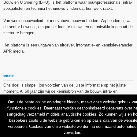
Bouw en Uitvoering (B+U), is het platform waar bouwprofessionals, infra-
specialisten en technici het nieuws vinden dat hun werk raakt.
Van woningbouwbeleid tot innovatieve bouwmethoden. Wij houden bij wat
de sector beweegt, om jou het laatste nieuws en de ontwikkelingen uit de
sector te brengen.
Het platform is een uitgave van uitgever, informatie- en kennisleverancier
APR media.
MISSIE
Ons doel is simpel: jou voorzien van de juiste informatie op het juiste
moment. Al 60 jaar zijn wij de kennisbron van de bouw-, infra- en
technieksector.
Om u de beste online ervaring te bieden, maakt onze website gebruik va
functionele cookies. Daarnaast worden geanonimiseerd gegevens over he
De op dit platform gebruikte afbeeldingen, illustraties en foto’s zijn ofwel
surfgedrag verzameld middels analytische cookies. Zo kunnen wij zien h
vrij van rechten verkregen via de bron van het betreffende bericht, of
bezoekers zoals u de website gebruiken en op basis daarvan de websit
binnen de aan APR media (groep) of BU media verschafte licentie(s) en
verbeteren. Cookies van onze website worden na een maand automatisc
de daarmee verkregen rechten aangekocht bij Shutterstock en/of 123RF.
verwijderd.