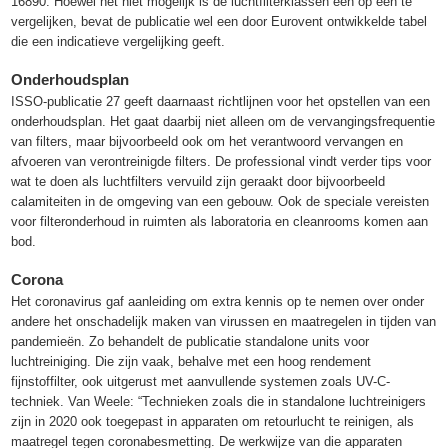
16890. Hoewel het niet mogelijk is de luchtfilterklassen één op één te
vergelijken, bevat de publicatie wel een door Eurovent ontwikkelde tabel
die een indicatieve vergelijking geeft.
Onderhoudsplan
ISSO-publicatie 27 geeft daarnaast richtlijnen voor het opstellen van een
onderhoudsplan. Het gaat daarbij niet alleen om de vervangingsfrequentie
van filters, maar bijvoorbeeld ook om het verantwoord vervangen en
afvoeren van verontreinigde filters. De professional vindt verder tips voor
wat te doen als luchtfilters vervuild zijn geraakt door bijvoorbeeld
calamiteiten in de omgeving van een gebouw. Ook de speciale vereisten
voor filteronderhoud in ruimten als laboratoria en cleanrooms komen aan
bod.
Corona
Het coronavirus gaf aanleiding om extra kennis op te nemen over onder
andere het onschadelijk maken van virussen en maatregelen in tijden van
pandemieën. Zo behandelt de publicatie standalone units voor
luchtreiniging. Die zijn vaak, behalve met een hoog rendement
fijnstoffilter, ook uitgerust met aanvullende systemen zoals UV-C-
techniek. Van Weele: “Technieken zoals die in standalone luchtreinigers
zijn in 2020 ook toegepast in apparaten om retourlucht te reinigen, als
maatregel tegen coronabesmetting. De werkwijze van die apparaten