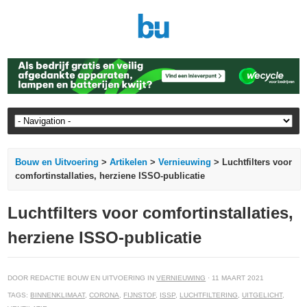
Bouw en Uitvoering
>
Artikelen
>
Vernieuwing
> Luchtfilters voor
comfortinstallaties, herziene ISSO-publicatie
Luchtfilters voor comfortinstallaties,
herziene ISSO-publicatie
DOOR REDACTIE BOUW EN UITVOERING IN
VERNIEUWING
· 11 MAART 2021
TAGS:
BINNENKLIMAAT
,
CORONA
,
FIJNSTOF
,
ISSP
,
LUCHTFILTERING
,
UITGELICHT
,