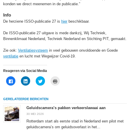
konden we direct meenemen in de publicatie.”
Info
De herziene ISSO-publicatie 27 is
hier
beschikbaar.
De ISSO-publicatie 27 uitgave is mede dankzij, Wij Techniek,
Binnenklimaat Nederland, Techniek Nederland en Stichting PIT, gemaakt.
Zie ook:
Ventilatiesysteem
in veel gebouwen onvoldoende en Goede
ventilatie
en lucht met Wegwijzer Covid-19.
Reageren via Social Media
Klik
Klik
Klik
Klik
om
om
om
om
te
op
te
af
delen
LinkedIn
delen
te
op
te
met
drukken
Facebook
delen
Twitter
(Wordt
GERELATEERDE BERICHTEN
(Wordt
(Wordt
(Wordt
in
in
in
in
een
een
een
een
nieuw
Geluidscamera’s pakken verkeerslawaai aan
nieuw
nieuw
nieuw
venster
venster
venster
venster
geopend)
30 MEI 2026
geopend)
geopend)
geopend)
Rotterdam start als eerste stad in Nederland een pilot met
geluidscamera’s om geluidsoverlast in het...