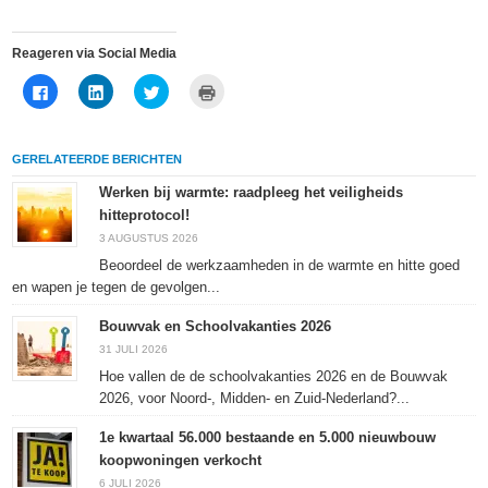
Reageren via Social Media
Klik
Klik
Klik
Klik
om
om
om
om
te
op
te
af
delen
LinkedIn
delen
te
op
te
met
drukken
Facebook
delen
Twitter
(Wordt
GERELATEERDE BERICHTEN
(Wordt
(Wordt
(Wordt
in
in
in
in
een
een
een
een
nieuw
Werken bij warmte: raadpleeg het veiligheids
nieuw
nieuw
nieuw
venster
hitteprotocol!
venster
venster
venster
geopend)
geopend)
geopend)
geopend)
3 AUGUSTUS 2026
Beoordeel de werkzaamheden in de warmte en hitte goed
en wapen je tegen de gevolgen...
Bouwvak en Schoolvakanties 2026
31 JULI 2026
Hoe vallen de de schoolvakanties 2026 en de Bouwvak
2026, voor Noord-, Midden- en Zuid-Nederland?...
1e kwartaal 56.000 bestaande en 5.000 nieuwbouw
koopwoningen verkocht
6 JULI 2026