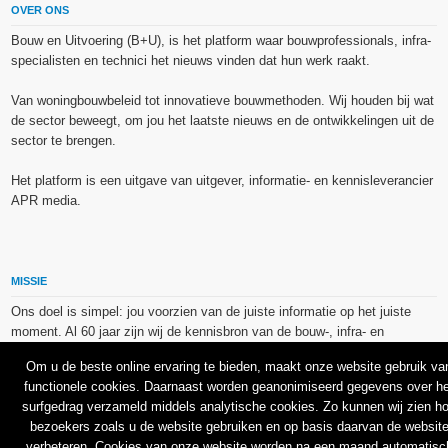
OVER ONS
Bouw en Uitvoering (B+U), is het platform waar bouwprofessionals, infra-
specialisten en technici het nieuws vinden dat hun werk raakt.
Van woningbouwbeleid tot innovatieve bouwmethoden. Wij houden bij wat
de sector beweegt, om jou het laatste nieuws en de ontwikkelingen uit de
sector te brengen.
Het platform is een uitgave van uitgever, informatie- en kennisleverancier
APR media.
MISSIE
Ons doel is simpel: jou voorzien van de juiste informatie op het juiste
moment. Al 60 jaar zijn wij de kennisbron van de bouw-, infra- en
technieksector.
Om u de beste online ervaring te bieden, maakt onze website gebruik va
functionele cookies. Daarnaast worden geanonimiseerd gegevens over he
De op dit platform gebruikte afbeeldingen, illustraties en foto’s zijn ofwel
surfgedrag verzameld middels analytische cookies. Zo kunnen wij zien h
vrij van rechten verkregen via de bron van het betreffende bericht, of
bezoekers zoals u de website gebruiken en op basis daarvan de websit
binnen de aan APR media (groep) of BU media verschafte licentie(s) en
verbeteren. Cookies van onze website worden na een maand automatisc