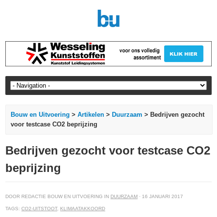
Bouw en Uitvoering
>
Artikelen
>
Duurzaam
> Bedrijven gezocht
voor testcase CO2 beprijzing
Bedrijven gezocht voor testcase CO2
beprijzing
DOOR REDACTIE BOUW EN UITVOERING IN
DUURZAAM
· 16 JANUARI 2017
TAGS:
CO2-UITSTOOT
,
KLIMAATAKKOORD