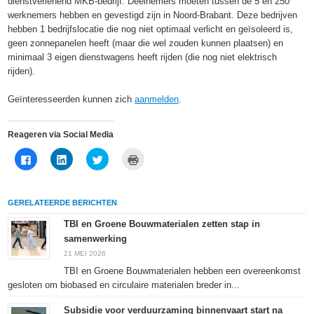
dienstverlenend MKB-bedrijf. Deelnemers moeten tussen de 5 en 250
werknemers hebben en gevestigd zijn in Noord-Brabant. Deze bedrijven
hebben 1 bedrijfslocatie die nog niet optimaal verlicht en geïsoleerd is,
geen zonnepanelen heeft (maar die wel zouden kunnen plaatsen) en
minimaal 3 eigen dienstwagens heeft rijden (die nog niet elektrisch
rijden).
Geïnteresseerden kunnen zich
aanmelden
.
Reageren via Social Media
Klik
Klik
Klik
Klik
om
om
om
om
te
op
te
af
delen
LinkedIn
delen
te
op
te
met
drukken
Facebook
delen
Twitter
(Wordt
GERELATEERDE BERICHTEN
(Wordt
(Wordt
(Wordt
in
in
in
in
een
een
een
een
nieuw
TBI en Groene Bouwmaterialen zetten stap in
nieuw
nieuw
nieuw
venster
samenwerking
venster
venster
venster
geopend)
geopend)
geopend)
geopend)
21 MEI 2026
TBI en Groene Bouwmaterialen hebben een overeenkomst
gesloten om biobased en circulaire materialen breder in...
Subsidie voor verduurzaming binnenvaart start na