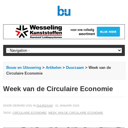
Bouw en Uitvoering
>
Artikelen
>
Duurzaam
> Week van de
Circulaire Economie
Week van de Circulaire Economie
DOOR GERARD VOS IN
DUURZAAM
· 31 JANUARI 2020
TAGS:
CIRCULAIRE ECONOMIE
,
WEEK VAN DE CIRCULAIRE ECONOMIE