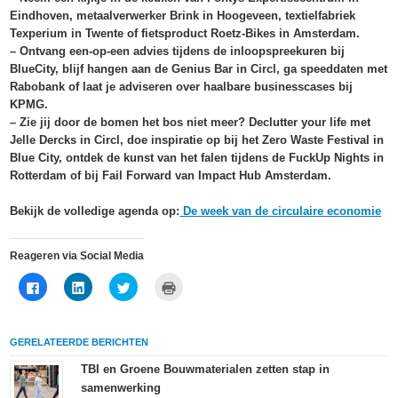
Eindhoven, metaalverwerker Brink in Hoogeveen, textielfabriek
Texperium in Twente of fietsproduct Roetz-Bikes in Amsterdam.
– Ontvang een-op-een advies tijdens de inloopspreekuren bij
BlueCity, blijf hangen aan de Genius Bar in Circl, ga speeddaten met
Rabobank of laat je adviseren over haalbare businesscases bij
KPMG.
– Zie jij door de bomen het bos niet meer? Declutter your life met
Jelle Dercks in Circl, doe inspiratie op bij het Zero Waste Festival in
Blue City, ontdek de kunst van het falen tijdens de FuckUp Nights in
Rotterdam of bij Fail Forward van Impact Hub Amsterdam.
Bekijk de volledige agenda op:
De week van de circulaire economie
Reageren via Social Media
Klik
Klik
Klik
Klik
om
om
om
om
te
op
te
af
delen
LinkedIn
delen
te
op
te
met
drukken
Facebook
delen
Twitter
(Wordt
GERELATEERDE BERICHTEN
(Wordt
(Wordt
(Wordt
in
in
in
in
een
een
een
een
nieuw
TBI en Groene Bouwmaterialen zetten stap in
nieuw
nieuw
nieuw
venster
samenwerking
venster
venster
venster
geopend)