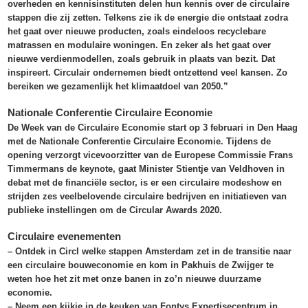
overheden en kennisinstituten delen hun kennis over de circulaire
stappen die zij zetten. Telkens zie ik de energie die ontstaat zodra
het gaat over nieuwe producten, zoals eindeloos recyclebare
matrassen en modulaire woningen. En zeker als het gaat over
nieuwe verdienmodellen, zoals gebruik in plaats van bezit. Dat
inspireert. Circulair ondernemen biedt ontzettend veel kansen. Zo
bereiken we gezamenlijk het klimaatdoel van 2050.”
Nationale Conferentie Circulaire Economie
De Week van de Circulaire Economie start op 3 februari in Den Haag
met de Nationale Conferentie Circulaire Economie. Tijdens de
opening verzorgt vicevoorzitter van de Europese Commissie Frans
Timmermans de keynote, gaat Minister Stientje van Veldhoven in
debat met de financiële sector, is er een circulaire modeshow en
strijden zes veelbelovende circulaire bedrijven en initiatieven van
publieke instellingen om de Circular Awards 2020.
Circulaire evenementen
– Ontdek in Circl welke stappen Amsterdam zet in de transitie naar
een circulaire bouweconomie en kom in Pakhuis de Zwijger te
weten hoe het zit met onze banen in zo’n nieuwe duurzame
economie.
– Neem een kijkje in de keuken van Fontys Expertisecentrum in