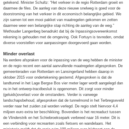
getekend. Minister Schultz: “Het verkeer in de regio Rotterdam groeit en
daarmee de files. De aanleg van deze nieuwe snelweg is goed voor de
doorstroming van het verkeer in dit economisch belangrijke gebied. We
zijn samen tot een mooi pakket van maatregelen gekomen en zetten
daarmee weer een belangrijke stap richting de aanleg van de weg.”
Wethouder Langenbeg benadrukt dat bij de Inpassingsovereenkomst
rekening is gehouden met de omgeving. Ook Fortuyn is tevreden, omdat
diverse voorstellen voor aanpassingen doorgevoerd gaan worden.
Minder overlast
Na eerdere afspraken voor de inpassing van de weg hebben de minister
en de regio recent een aantal aanvullende maatregelen afgesproken. De
gemeenteraden van Rotterdam en Lansingerland hebben daarop in
oktober 2015 voor ondertekening gestemd. Afgesproken is dat de
landtunnel in het Lage Bergse Bos vier meter lager wordt aangelegd dan
nu in het ontwerp-tracébesluit is opgenomen. Dit zorgt voor minder
(geluids)overlast voor de omstanders. Verder is vanwege
landschapsbehoud, afgesproken dat de tunnelmond in het Terbregseveld
verder naar het zuiden zal worden verlegd. De regio stelt hiervoor 4,4
miljoen euro extra ter beschikking. Bovendien is het recreaduct tussen
de Vlinderstrik en het Schiebroeksepark verbreed naar 16 meter. Dit is
een verbinding voor recreanten zoals fietsers en wandelaars. Het