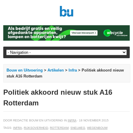
Bouw en Uitvoering
>
Artikelen
>
Infra
> Politiek akkoord nieuw
stuk A16 Rotterdam
Politiek akkoord nieuw stuk A16
Rotterdam
DOOR REDACTIE BOUW EN UITVOERING IN
INFRA
· 18 NOVEMBER 2015
TAGS:
INFRA
,
RIJKSOVERHEID
,
ROTTERDAM
,
SNELWEG
,
WEGENBOUW