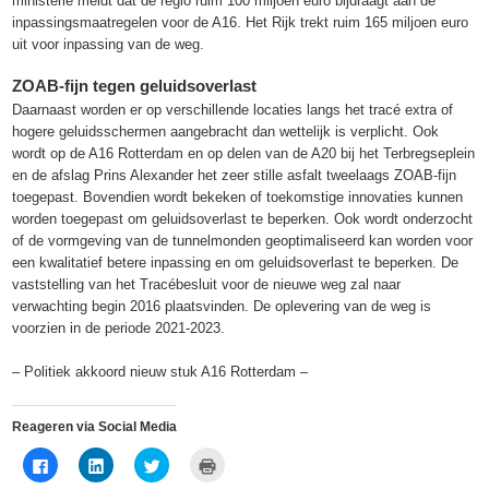
ministerie meldt dat de regio ruim 100 miljoen euro bijdraagt aan de
inpassingsmaatregelen voor de A16. Het Rijk trekt ruim 165 miljoen euro
uit voor inpassing van de weg.
ZOAB-fijn tegen geluidsoverlast
Daarnaast worden er op verschillende locaties langs het tracé extra of
hogere geluidsschermen aangebracht dan wettelijk is verplicht. Ook
wordt op de A16 Rotterdam en op delen van de A20 bij het Terbregseplein
en de afslag Prins Alexander het zeer stille asfalt tweelaags ZOAB-fijn
toegepast. Bovendien wordt bekeken of toekomstige innovaties kunnen
worden toegepast om geluidsoverlast te beperken. Ook wordt onderzocht
of de vormgeving van de tunnelmonden geoptimaliseerd kan worden voor
een kwalitatief betere inpassing en om geluidsoverlast te beperken. De
vaststelling van het Tracébesluit voor de nieuwe weg zal naar
verwachting begin 2016 plaatsvinden. De oplevering van de weg is
voorzien in de periode 2021-2023.
– Politiek akkoord nieuw stuk A16 Rotterdam –
Reageren via Social Media
Klik
Klik
Klik
Klik
om
om
om
om
te
op
te
af