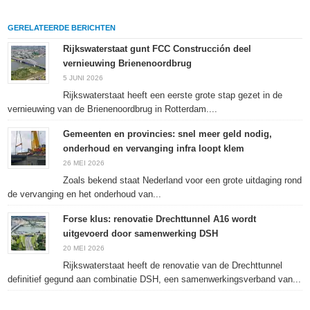
delen
LinkedIn
delen
te
op
te
met
drukken
Facebook
delen
Twitter
(Wordt
GERELATEERDE BERICHTEN
(Wordt
(Wordt
(Wordt
in
in
in
in
een
een
een
een
nieuw
Rijkswaterstaat gunt FCC Construcción deel
nieuw
nieuw
nieuw
venster
vernieuwing Brienenoordbrug
venster
venster
venster
geopend)
geopend)
geopend)
geopend)
5 JUNI 2026
Rijkswaterstaat heeft een eerste grote stap gezet in de
vernieuwing van de Brienenoordbrug in Rotterdam....
Gemeenten en provincies: snel meer geld nodig,
onderhoud en vervanging infra loopt klem
26 MEI 2026
Zoals bekend staat Nederland voor een grote uitdaging rond
de vervanging en het onderhoud van...
Forse klus: renovatie Drechttunnel A16 wordt
uitgevoerd door samenwerking DSH
20 MEI 2026
Rijkswaterstaat heeft de renovatie van de Drechttunnel
definitief gegund aan combinatie DSH, een samenwerkingsverband van...