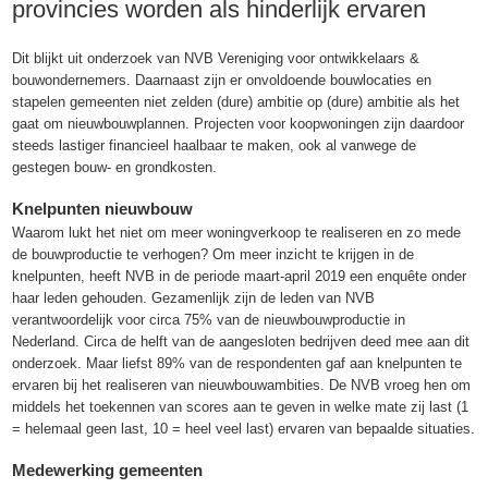
provincies worden als hinderlijk ervaren
Dit blijkt uit onderzoek van NVB Vereniging voor ontwikkelaars &
bouwondernemers. Daarnaast zijn er onvoldoende bouwlocaties en
stapelen gemeenten niet zelden (dure) ambitie op (dure) ambitie als het
gaat om nieuwbouwplannen. Projecten voor koopwoningen zijn daardoor
steeds lastiger financieel haalbaar te maken, ook al vanwege de
gestegen bouw- en grondkosten.
Knelpunten nieuwbouw
Waarom lukt het niet om meer woningverkoop te realiseren en zo mede
de bouwproductie te verhogen? Om meer inzicht te krijgen in de
knelpunten, heeft NVB in de periode maart-april 2019 een enquête onder
haar leden gehouden. Gezamenlijk zijn de leden van NVB
verantwoordelijk voor circa 75% van de nieuwbouwproductie in
Nederland. Circa de helft van de aangesloten bedrijven deed mee aan dit
onderzoek. Maar liefst 89% van de respondenten gaf aan knelpunten te
ervaren bij het realiseren van nieuwbouwambities. De NVB vroeg hen om
middels het toekennen van scores aan te geven in welke mate zij last (1
= helemaal geen last, 10 = heel veel last) ervaren van bepaalde situaties.
Medewerking gemeenten