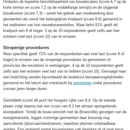
Ondanks de beperkte beschikbaarheid van bouwlocaties (score 6,7 op de
korte termijn en score 7,2 op de middellange termijn) en de stijgende
bouwkosten (score 7,3) – wordt het gebrek aan medewerking door
gemeenten als veruit het belangrijkste knelpunt (score 8,6) genoemd in
het realiseren van hun nieuwbouwambities. Maar liefst 81% geeft dit
knelpunt een 8 of hoger. 3 op de 10 respondenten geeft zelfs aan hier
extreem veel last (score 10) van te ervaren.
Stroperige procedures
Meer specifiek geeft 72% van de respondenten aan veel last (score 8 of
hoger) te ervaren van de stroperige procedures bij gemeenten of
provincies die resulteren in vertragingen. 4 op de 10 respondenten geeft
zelfs aan hier extreem veel last van te hebben (score 10). Gevraagd naar
een toelichting worden bijvoorbeeld de eindeloze bezwaarmogelijkheden
genoemd en het tekort aan mankracht bij
gemeenten
zodat procedures
zomaar jaren langer duren.
Gemiddeld scoort dit punt het hoogste cijfer van 8,4. Op de tweede
plaats volgt daarna met een score van 8,2 het almaar opstapelende
eisenpakket. Terwijl de bouw worstelt met de (financiële) gevolgen van de
energietransitie, leggen sommige gemeenten daar bovenop nog
aanvullende (duurzaamheids)eisen, waardoor plannen onbetaalbaar
worden. Een groeiend aantal bouwplannen valt daardoor af of gaat terug