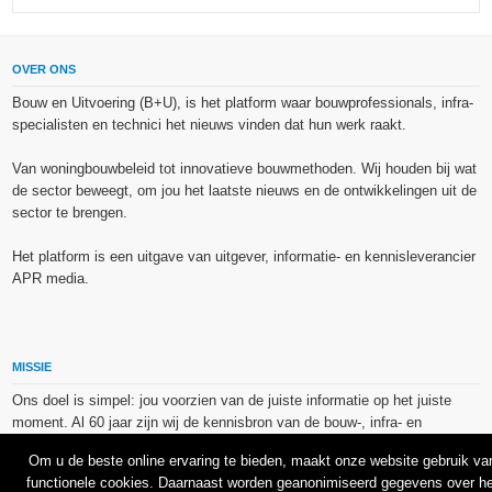
OVER ONS
Bouw en Uitvoering (B+U), is het platform waar bouwprofessionals, infra-
specialisten en technici het nieuws vinden dat hun werk raakt.
Van woningbouwbeleid tot innovatieve bouwmethoden. Wij houden bij wat
de sector beweegt, om jou het laatste nieuws en de ontwikkelingen uit de
sector te brengen.
Het platform is een uitgave van uitgever, informatie- en kennisleverancier
APR media.
MISSIE
Ons doel is simpel: jou voorzien van de juiste informatie op het juiste
moment. Al 60 jaar zijn wij de kennisbron van de bouw-, infra- en
technieksector.
Om u de beste online ervaring te bieden, maakt onze website gebruik va
functionele cookies. Daarnaast worden geanonimiseerd gegevens over he
De op dit platform gebruikte afbeeldingen, illustraties en foto’s zijn ofwel