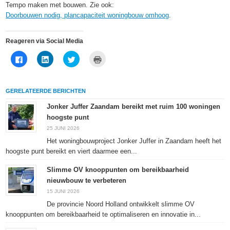
Tempo maken met bouwen. Zie ook:
Doorbouwen nodig, plancapaciteit woningbouw omhoog
.
Reageren via Social Media
Klik
Klik
Klik
Klik
om
om
om
om
te
op
te
af
delen
LinkedIn
delen
te
op
te
met
drukken
Facebook
delen
Twitter
(Wordt
GERELATEERDE BERICHTEN
(Wordt
(Wordt
(Wordt
in
in
in
in
een
een
een
een
nieuw
Jonker Juffer Zaandam bereikt met ruim 100 woningen
nieuw
nieuw
nieuw
venster
hoogste punt
venster
venster
venster
geopend)
geopend)
geopend)
geopend)
25 JUNI 2026
Het woningbouwproject Jonker Juffer in Zaandam heeft het
hoogste punt bereikt en viert daarmee een...
Slimme OV knooppunten om bereikbaarheid
nieuwbouw te verbeteren
15 JUNI 2026
De provincie Noord Holland ontwikkelt slimme OV
knooppunten om bereikbaarheid te optimaliseren en innovatie in...