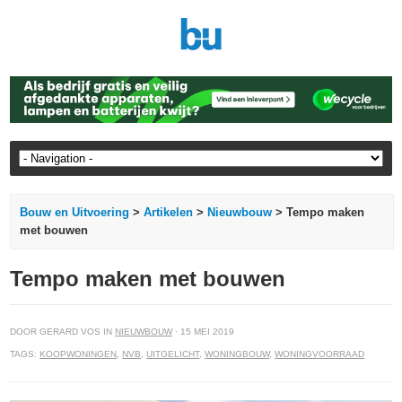
Bouw en Uitvoering
>
Artikelen
>
Nieuwbouw
> Tempo maken
met bouwen
Tempo maken met bouwen
DOOR GERARD VOS IN
NIEUWBOUW
· 15 MEI 2019
TAGS:
KOOPWONINGEN
,
NVB
,
UITGELICHT
,
WONINGBOUW
,
WONINGVOORRAAD