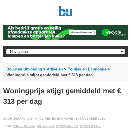
Bouw en Uitvoering
>
Artikelen
>
Politiek en Economie
>
Woningprijs stijgt gemiddeld met € 313 per dag
Woningprijs stijgt gemiddeld met €
313 per dag
DOOR GERARD VOS IN
POLITIEK EN ECONOMIE
· 16 NOVEMBER 2021
TAGS:
PRIJSSTIJGING
,
UITGELICHT
,
WONINGMARKT
,
WONINGPRIJS