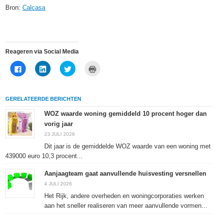
Bron:
Calcasa
Reageren via Social Media
Klik
Klik
Klik
Klik
om
om
om
om
te
op
te
af
delen
LinkedIn
delen
te
op
te
met
drukken
Facebook
delen
Twitter
(Wordt
GERELATEERDE BERICHTEN
(Wordt
(Wordt
(Wordt
in
in
in
in
een
een
een
een
nieuw
WOZ waarde woning gemiddeld 10 procent hoger dan
nieuw
nieuw
nieuw
venster
vorig jaar
venster
venster
venster
geopend)
geopend)
geopend)
geopend)
23 JULI 2026
Dit jaar is de gemiddelde WOZ waarde van een woning met
439000 euro 10,3 procent...
Aanjaagteam gaat aanvullende huisvesting versnellen
4 JULI 2026
Het Rijk, andere overheden en woningcorporaties werken
aan het sneller realiseren van meer aanvullende vormen...