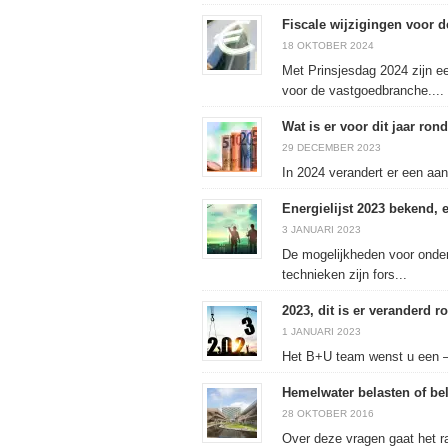
Fiscale wijzigingen voor 
18 OKTOBER 2024
Met Prinsjesdag 2024 zijn ee
voor de vastgoedbranche....
Wat is er voor dit jaar ro
29 DECEMBER 2023
In 2024 verandert er een aa
Energielijst 2023 bekend, 
3 JANUARI 2023
De mogelijkheden voor onder
technieken zijn fors...
2023, dit is er veranderd 
1 JANUARI 2023
Het B+U team wenst u een – 
Hemelwater belasten of be
28 OKTOBER 2016
Over deze vragen gaat het ra