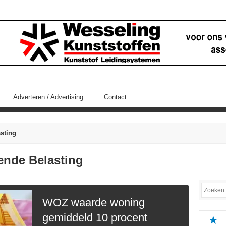
Adverteren / Advertising
Contact
sting
fende Belasting
WOZ waarde woning
gemiddeld 10 procent