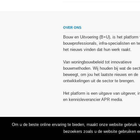
OVER ONS
Bouw en Uitvoering (B+U), is het platform
bouwprofessionals, infra-specialisten en te
het nieuws vinden dat hun werk raakt.
Van woningbouwbeleid tot innovatieve
bouwmethoden. Wij houden bij wat de sect
beweegt, om jou het laatste nieuws en de
ontwikkelingen uit de sector te brengen.
Het platform is een uitgave van uitgever, i
en kennisleverancier APR media.
Om u de beste online ervaring te bieden, maakt onze website gebruik
bezoekers zoals u de website gebruiken e
© 2026
Bouw en Uitvoering
.