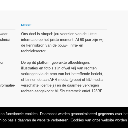
MISSIE
 waar
Ons doel is simpel: jou voorzien van de juiste
chnici
informatie op het juiste moment. Al 60 jaar zijn wij
de kennisbron van de bouw-, infra- en
technieksector.
or
De op dit platform gebruikte afbeeldingen,
illustraties en foto’s zijn ofwel vrij van rechten
verkregen via de bron van het betreffende bericht,
of binnen de aan APR media (groep) of BU media
nformatie-
verschafte licentie(s) en de daarmee verkregen
rechten aangekocht bij Shutterstock en/of 123RF.
 van functionele cookies. Daarnaast worden geanonimiseerd gegevens over het
n op basis daarvan de website verbeteren. Cookies van onze website worden