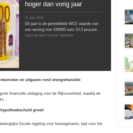
hoger dan vorig jaar
23 JULI 2026
Dit jaar is de gemiddelde WOZ waarde van
een woning met 439000 euro 10,3 procent…
LEES DE REST VAN DIT BERICHT
Inkomsten en uitgaven rond energietransitie
n grote financiële uitdaging voor de Rijksoverheid, waarbij de
ks...
, hypotheekschuld groeit
elangrijke fiscale regeling voor huiseigenaren, laat voor het