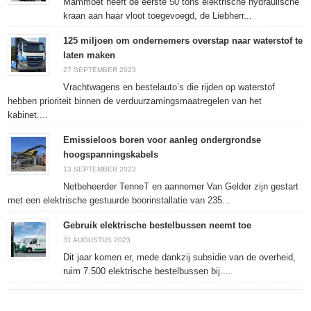
Mammoet heeft de eerste 50 tons elektrische hydraulische
kraan aan haar vloot toegevoegd, de Liebherr...
125 miljoen om ondernemers overstap naar waterstof te
laten maken
27 SEPTEMBER 2023
Vrachtwagens en bestelauto’s die rijden op waterstof
hebben prioriteit binnen de verduurzamingsmaatregelen van het
kabinet....
Emissieloos boren voor aanleg ondergrondse
hoogspanningskabels
13 SEPTEMBER 2023
Netbeheerder TenneT en aannemer Van Gelder zijn gestart
met een elektrische gestuurde boorinstallatie van 235...
Gebruik elektrische bestelbussen neemt toe
31 AUGUSTUS 2023
Dit jaar komen er, mede dankzij subsidie van de overheid,
ruim 7.500 elektrische bestelbussen bij....