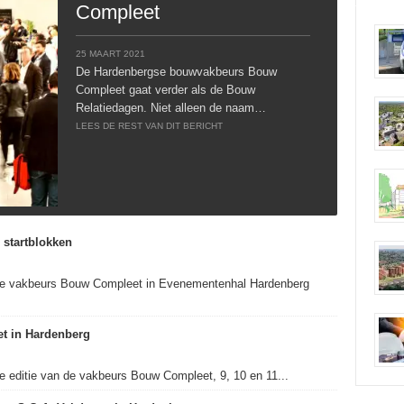
Compleet
25 MAART 2021
De Hardenbergse bouwvakbeurs Bouw
Compleet gaat verder als de Bouw
Relatiedagen. Niet alleen de naam…
LEES DE REST VAN DIT BERICHT
 startblokken
de vakbeurs Bouw Compleet in Evenementenhal Hardenberg
t in Hardenberg
 editie van de vakbeurs Bouw Compleet, 9, 10 en 11...