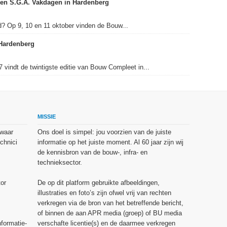
en S.G.A. Vakdagen in Hardenberg
ld? Op 9, 10 en 11 oktober vinden de Bouw...
Hardenberg
 vindt de twintigste editie van Bouw Compleet in...
MISSIE
 waar
Ons doel is simpel: jou voorzien van de juiste
chnici
informatie op het juiste moment. Al 60 jaar zijn wij
de kennisbron van de bouw-, infra- en
technieksector.
or
De op dit platform gebruikte afbeeldingen,
illustraties en foto’s zijn ofwel vrij van rechten
verkregen via de bron van het betreffende bericht,
of binnen de aan APR media (groep) of BU media
nformatie-
verschafte licentie(s) en de daarmee verkregen