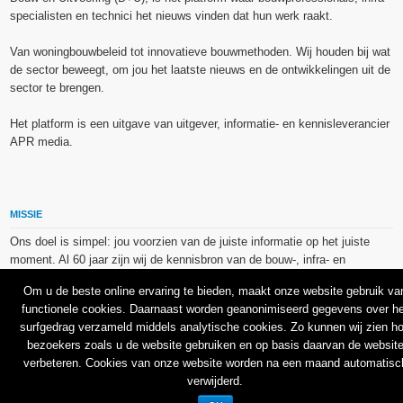
specialisten en technici het nieuws vinden dat hun werk raakt.
Van woningbouwbeleid tot innovatieve bouwmethoden. Wij houden bij wat
de sector beweegt, om jou het laatste nieuws en de ontwikkelingen uit de
sector te brengen.
Het platform is een uitgave van uitgever, informatie- en kennisleverancier
APR media.
MISSIE
Ons doel is simpel: jou voorzien van de juiste informatie op het juiste
moment. Al 60 jaar zijn wij de kennisbron van de bouw-, infra- en
technieksector.
Om u de beste online ervaring te bieden, maakt onze website gebruik va
functionele cookies. Daarnaast worden geanonimiseerd gegevens over he
De op dit platform gebruikte afbeeldingen, illustraties en foto’s zijn ofwel
surfgedrag verzameld middels analytische cookies. Zo kunnen wij zien h
vrij van rechten verkregen via de bron van het betreffende bericht, of
bezoekers zoals u de website gebruiken en op basis daarvan de websit
binnen de aan APR media (groep) of BU media verschafte licentie(s) en
verbeteren. Cookies van onze website worden na een maand automatisc
de daarmee verkregen rechten aangekocht bij Shutterstock en/of 123RF.
verwijderd.