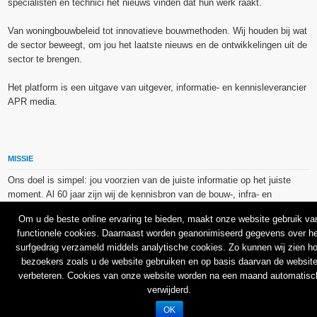
specialisten en technici het nieuws vinden dat hun werk raakt.
Van woningbouwbeleid tot innovatieve bouwmethoden. Wij houden bij wat
de sector beweegt, om jou het laatste nieuws en de ontwikkelingen uit de
sector te brengen.
Het platform is een uitgave van uitgever, informatie- en kennisleverancier
APR media.
MISSIE
Ons doel is simpel: jou voorzien van de juiste informatie op het juiste
moment. Al 60 jaar zijn wij de kennisbron van de bouw-, infra- en
technieksector.
Om u de beste online ervaring te bieden, maakt onze website gebruik va
functionele cookies. Daarnaast worden geanonimiseerd gegevens over he
De op dit platform gebruikte afbeeldingen, illustraties en foto’s zijn ofwel
surfgedrag verzameld middels analytische cookies. Zo kunnen wij zien h
vrij van rechten verkregen via de bron van het betreffende bericht, of
bezoekers zoals u de website gebruiken en op basis daarvan de websit
binnen de aan APR media (groep) of BU media verschafte licentie(s) en
verbeteren. Cookies van onze website worden na een maand automatisc
de daarmee verkregen rechten aangekocht bij Shutterstock en/of 123RF.
verwijderd.
OK
© 2026
Bouw en Uitvoering
.