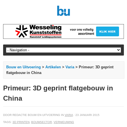
Bouw en Uitvoering
>
Artikelen
>
Varia
> Primeur: 3D geprint
flatgebouw in China
Primeur: 3D geprint flatgebouw in
China
DOOR REDACTIE BOUW EN UITVOERING IN
VARIA
· 23 JANUARI 2015
TAGS:
3D PRINTEN
,
BOUWSECTOR
,
VERNIEUWING