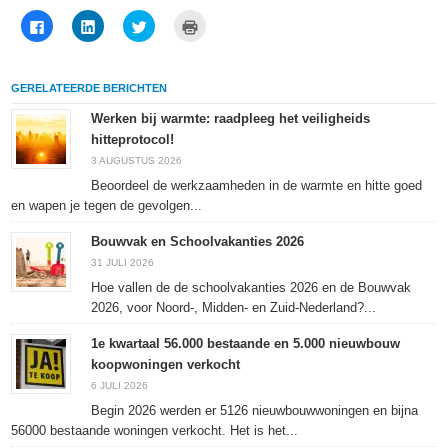
Klik
Klik
Klik
Klik
om
om
om
om
te
op
te
af
delen
LinkedIn
delen
te
op
te
met
drukken
Facebook
delen
Twitter
(Wordt
GERELATEERDE BERICHTEN
(Wordt
(Wordt
(Wordt
in
in
in
in
een
een
een
een
nieuw
Werken bij warmte: raadpleeg het veiligheids
nieuw
nieuw
nieuw
venster
hitteprotocol!
venster
venster
venster
geopend)
geopend)
geopend)
geopend)
3 AUGUSTUS 2026
Beoordeel de werkzaamheden in de warmte en hitte goed
en wapen je tegen de gevolgen...
Bouwvak en Schoolvakanties 2026
31 JULI 2026
Hoe vallen de de schoolvakanties 2026 en de Bouwvak
2026, voor Noord-, Midden- en Zuid-Nederland?...
1e kwartaal 56.000 bestaande en 5.000 nieuwbouw
koopwoningen verkocht
6 JULI 2026
Begin 2026 werden er 5126 nieuwbouwwoningen en bijna
56000 bestaande woningen verkocht. Het is het...