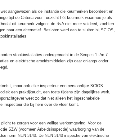
ij wet aangewezen als de instantie die keurmerken beoordeelt en
ange tijd de Criteria voor Toezicht hét keurmerk waarmee je als
n. Omdat dit keurmerk volgens de RvA niet meer voldeed, zochten
en naar een alternatief. Besloten werd aan te sluiten bij SCIOS,
tookinstallaties.
oorten stookinstallaties ondergebracht in de Scopes 1 t/m 7.
aties en elektrische arbeidsmiddelen zijn daar onlangs onder
oegd.
 getoetst, maar ook elke inspecteur een persoonlijke SCIOS
iodiek een praktijkaudit, een toets tijdens zijn dagelijkse werk,
pdrachtgever weet zo dat niet alleen het ingeschakelde
ke inspecteur die bij hem over de vloer komt.
 plicht te zorgen voor een veilige werkomgeving. Voor de
spectie SZW (voorheen Arbeidsinspectie) waarborging van de
andse norm NEN 3140. De NEN 3140 inspectie van elektrische