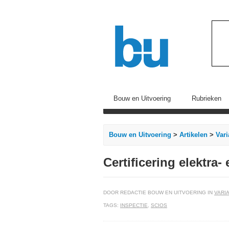
Bouw en Uitvoering
Rubrieken
Bouw en Uitvoering
>
Artikelen
>
Vari
Certificering elektra
DOOR REDACTIE BOUW EN UITVOERING IN
VARIA
TAGS:
INSPECTIE
,
SCIOS