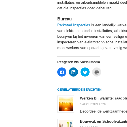
installaties en arbeidsmiddelen maakt de
dat die inspecties goed gebeuren.
Bureau
Parkstad Inspecties
is een landelijk werke
van elektrotechnische installaties, arbeid
bedrijven bij het invoeren van een veilige
inspecteren van elektrotechnische installat
medewerkers van opdrachtgevers veilig werk
Reageren via Social Media
Klik
Klik
Klik
Klik
om
om
om
om
te
op
te
af
delen
LinkedIn
delen
te
op
te
met
drukken
Facebook
delen
Twitter
(Wordt
GERELATEERDE BERICHTEN
(Wordt
(Wordt
(Wordt
in
in
in
in
een
een
een
een
nieuw
Werken bij warmte: raadple
nieuw
nieuw
nieuw
venster
venster
venster
venster
geopend)
3 AUGUSTUS 2026
geopend)
geopend)
geopend)
Beoordeel de werkzaamheden 
Bouwvak en Schoolvakanti