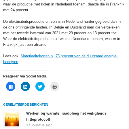
waar de productie met kolen in Nederland toenam, daalde die in Frankrijk
met 24 procent.
De elektriciteitsproductie uit zon is in Nederland harder gegroeid dan in
de ons omringende landen. In België en Duitsland nam die vergeleken
met het tweede kwartaal van 2021 met 29 procent en 13 procent toe.
Waar de elektriciteitsproductie uit wind in Nederland toenam, was er in
Frankrijk juist een afname.
Lees ook:
Materiaaltekorten bij 75 procent van de duurzame energie-
bedrijven
Reageren via Social Media
Klik
Klik
Klik
Klik
om
om
om
om
te
op
te
af
delen
LinkedIn
delen
te
op
te
met
drukken
Facebook
delen
Twitter
(Wordt
GERELATEERDE BERICHTEN
(Wordt
(Wordt
(Wordt
in
in
in
in
een
een
een
een
nieuw
Werken bij warmte: raadpleeg het veiligheids
nieuw
nieuw
nieuw
venster
hitteprotocol!
venster
venster
venster
geopend)
geopend)
geopend)
geopend)
3 AUGUSTUS 2026