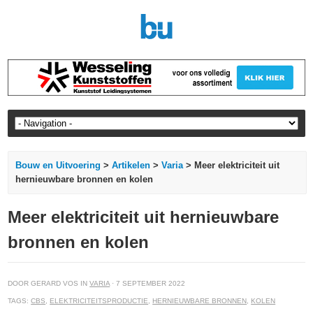
Bouw en Uitvoering
>
Artikelen
>
Varia
> Meer elektriciteit uit
hernieuwbare bronnen en kolen
Meer elektriciteit uit hernieuwbare
bronnen en kolen
DOOR GERARD VOS IN
VARIA
· 7 SEPTEMBER 2022
TAGS:
CBS
,
ELEKTRICITEITSPRODUCTIE
,
HERNIEUWBARE BRONNEN
,
KOLEN