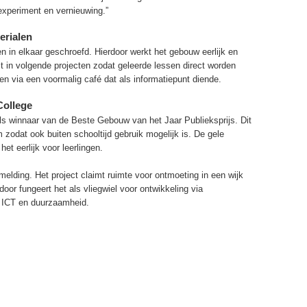
experiment en vernieuwing.”
erialen
in elkaar geschroefd. Hierdoor werkt het gebouw eerlijk en
t in volgende projecten zodat geleerde lessen direct worden
n via een voormalig café dat als informatiepunt diende.
College
s winnaar van de Beste Gebouw van het Jaar Publieksprijs. Dit
zodat ook buiten schooltijd gebruik mogelijk is. De gele
et eerlijk voor leerlingen.
elding. Het project claimt ruimte voor ontmoeting in een wijk
or fungeert het als vliegwiel voor ontwikkeling via
n ICT en duurzaamheid.