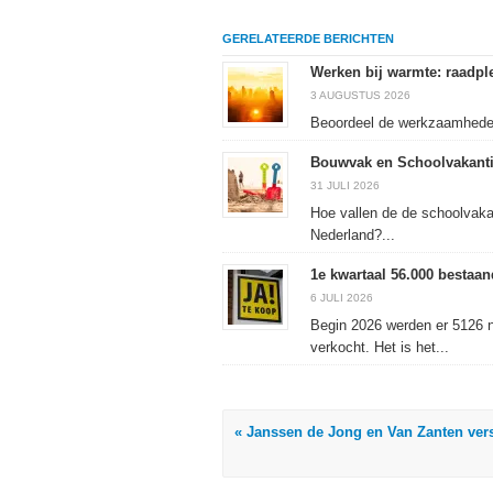
delen
LinkedIn
delen
te
op
te
met
drukken
Facebook
delen
Twitter
(Wordt
GERELATEERDE BERICHTEN
(Wordt
(Wordt
(Wordt
in
in
in
in
een
een
een
een
nieuw
Werken bij warmte: raadple
nieuw
nieuw
nieuw
venster
venster
venster
venster
geopend)
3 AUGUSTUS 2026
geopend)
geopend)
geopend)
Beoordeel de werkzaamheden 
Bouwvak en Schoolvakanti
31 JULI 2026
Hoe vallen de de schoolvaka
Nederland?...
1e kwartaal 56.000 besta
6 JULI 2026
Begin 2026 werden er 5126 
verkocht. Het is het...
« Janssen de Jong en Van Zanten ve