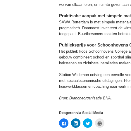
we van elkaar leren, en ruimte geven aan 
Praktische aanpak met simpele mat
SAWA Rotterdam is met simpele materialen 
pragmatisch. Daarnaast investeert de wins
toegepast. Buurtbewoners raakten betrokke
Publieksprijs voor Schoonhovens 
Het publiek koos Schoonhovens College al
gebouw combineert school en sporthal slim 
bakstenen en zichtbare installaties maken h
Station Wildeman ontving een eervolle verm
met sociaaleconomische uitdagingen. Hierdo
huiswerkklassen en coaching naar werk i
Bron: Brancheorganisatie BNA.
Reageren via Social Media
Klik
Klik
Klik
Klik
om
om
om
om
te
op
te
af