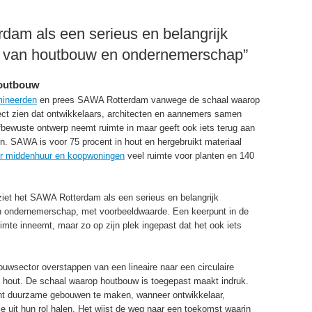
rdam als een serieus en belangrijk
d van houtbouw en ondernemerschap”
houtbouw
ineerden
en prees SAWA Rotterdam vanwege de schaal waarop
ject zien dat ontwikkelaars, architecten en aannemers samen
bewuste ontwerp neemt ruimte in maar geeft ook iets terug aan
en. SAWA is voor 75 procent in hout en hergebruikt materiaal
r middenhuur en koopwoningen
veel ruimte voor planten en 140
 ziet het SAWA Rotterdam als een serieus en belangrijk
n ondernemerschap, met voorbeeldwaarde. Een keerpunt in de
imte inneemt, maar zo op zijn plek ingepast dat het ook iets
uwsector overstappen van een lineaire naar een circulaire
s hout. De schaal waarop houtbouw is toegepast maakt indruk.
écht duurzame gebouwen te maken, wanneer ontwikkelaar,
uit hun rol halen. Het wijst de weg naar een toekomst waarin