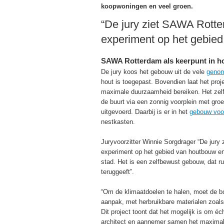
koopwoningen en veel groen.
“De jury ziet SAWA Rotte
experiment op het gebie
SAWA Rotterdam als keerpunt in 
De jury koos het gebouw uit de vele
genom
hout is toegepast. Bovendien laat het pro
maximale duurzaamheid bereiken. Het zelf
de buurt via een zonnig voorplein met gro
uitgevoerd. Daarbij is er in het
gebouw voo
nestkasten.
Juryvoorzitter Winnie Sorgdrager “De jury
experiment op het gebied van houtbouw e
stad. Het is een zelfbewust gebouw, dat ru
teruggeeft”.
“Om de klimaatdoelen te halen, moet de bo
aanpak, met herbruikbare materialen zoal
Dit project toont dat het mogelijk is om 
architect en aannemer samen het maximale 