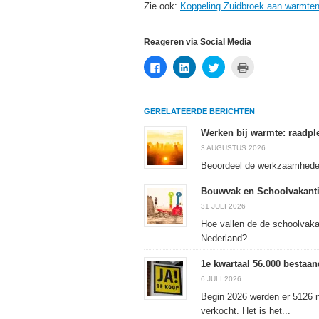
Zie ook:
Koppeling Zuidbroek aan warmten
Reageren via Social Media
Klik
Klik
Klik
Klik
om
om
om
om
te
op
te
af
delen
LinkedIn
delen
te
op
te
met
drukken
Facebook
delen
Twitter
(Wordt
GERELATEERDE BERICHTEN
(Wordt
(Wordt
(Wordt
in
in
in
in
een
een
een
een
nieuw
Werken bij warmte: raadple
nieuw
nieuw
nieuw
venster
venster
venster
venster
geopend)
3 AUGUSTUS 2026
geopend)
geopend)
geopend)
Beoordeel de werkzaamheden 
Bouwvak en Schoolvakanti
31 JULI 2026
Hoe vallen de de schoolvaka
Nederland?...
1e kwartaal 56.000 besta
6 JULI 2026
Begin 2026 werden er 5126 
verkocht. Het is het...