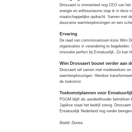
Drossaert is momenteel nog CEO van het Zu
energie en enthousiasme stap ik in deze ro
maatschappelijke opdracht. Samen met de 
duurzame warmteoplossingen en een scherp
Ervaring
De raad van commissarissen koos Wim Dro
organisaties in verandering te begeleiden.
innovatie perfect bij Ennatuurlijk. Zo kan h
Wim Drossaert bouwt verder aan 
Drossaert wil samen met medewerkers en p
warmteoplossingen. Hierdoor transformeert E
de toekomst.
Toekomstplannen voor Ennatuurlij
PGGM blijft als aandeelhouder betrokken bi
Japikse staat het bedrijf stevig. Drossaer
Ennatuurlijk Nederland nog verder brengen 
Beeld: Dunea.