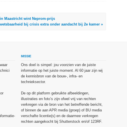
n Maastricht wint Neprom-prijs
etsbaarheid bij crisis extra onder aandacht bij 2e kamer »
MISSIE
 waar
Ons doel is simpel: jou voorzien van de juiste
chnici
informatie op het juiste moment. Al 60 jaar zijn wij
de kennisbron van de bouw-, infra- en
technieksector.
or
De op dit platform gebruikte afbeeldingen,
illustraties en foto’s zijn ofwel vrij van rechten
verkregen via de bron van het betreffende bericht,
of binnen de aan APR media (groep) of BU media
nformatie-
verschafte licentie(s) en de daarmee verkregen
rechten aangekocht bij Shutterstock en/of 123RF.