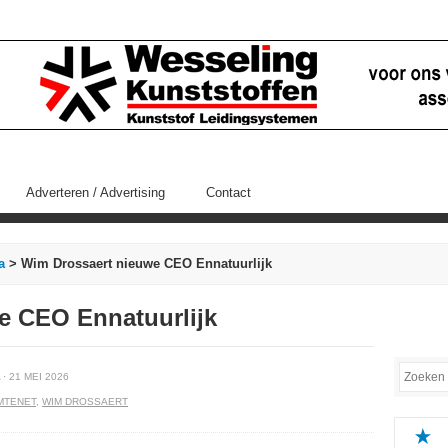
Adverteren / Advertising
Contact
a
> Wim Drossaert nieuwe CEO Ennatuurlijk
e CEO Ennatuurlijk
· 21 MEI 2026
MTENET
,
WIM DROSSAERT