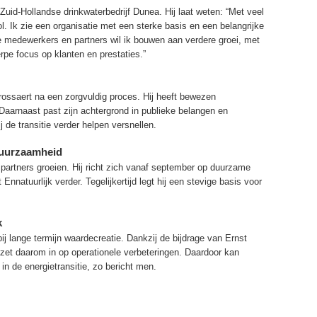
id-Hollandse drinkwaterbedrijf Dunea. Hij laat weten: “Met veel
l. Ik zie een organisatie met een sterke basis en een belangrijke
medewerkers en partners wil ik bouwen aan verdere groei, met
e focus op klanten en prestaties.”
ssaert na een zorgvuldig proces. Hij heeft bewezen
 Daarnaast past zijn achtergrond in publieke belangen en
ij de transitie verder helpen versnellen.
duurzaamheid
artners groeien. Hij richt zich vanaf september op duurzame
nnatuurlijk verder. Tegelijkertijd legt hij een stevige basis voor
k
j lange termijn waardecreatie. Dankzij de bijdrage van Ernst
t zet daarom in op operationele verbeteringen. Daardoor kan
in de energietransitie, zo bericht men.