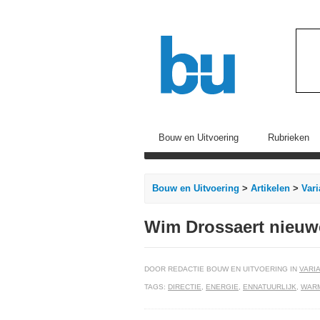
Bouw en Uitvoering
Rubrieken
Bouw en Uitvoering
>
Artikelen
>
Vari
Wim Drossaert nieuw
DOOR REDACTIE BOUW EN UITVOERING IN
VARIA
TAGS:
DIRECTIE
,
ENERGIE
,
ENNATUURLIJK
,
WAR