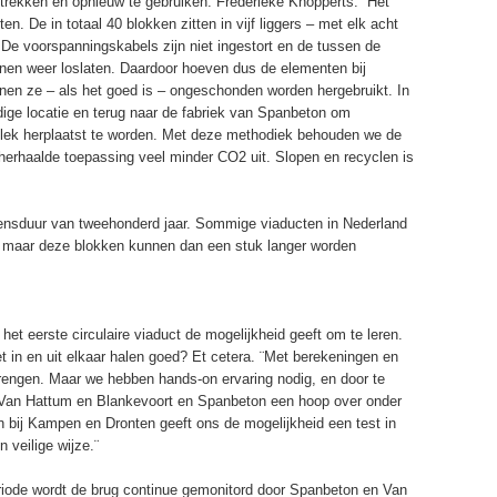
 trekken en opnieuw te gebruiken. Frederieke Knopperts: ¨Het
. De in totaal 40 blokken zitten in vijf liggers – met elk acht
 De voorspanningskabels zijn niet ingestort en de tussen de
en weer loslaten. Daardoor hoeven dus de elementen bij
nen ze – als het goed is – ongeschonden worden hergebruikt. In
ige locatie en terug naar de fabriek van Spanbeton om
lek herplaatst te worden. Met deze methodiek behouden we de
 herhaalde toepassing veel minder CO2 uit. Slopen en recyclen is
ensduur van tweehonderd jaar. Sommige viaducten in Nederland
pt, maar deze blokken kunnen dan een stuk langer worden
et eerste circulaire viaduct de mogelijkheid geeft om te leren.
t in en uit elkaar halen goed? Et cetera. ¨Met berekeningen en
engen. Maar we hebben hands-on ervaring nodig, en door te
t Van Hattum en Blankevoort en Spanbeton een hoop over onder
 bij Kampen en Dronten geeft ons de mogelijkheid een test in
 veilige wijze.¨
eriode wordt de brug continue gemonitord door Spanbeton en Van