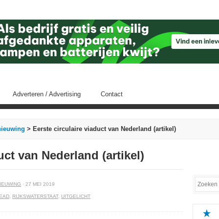
Adverteren / Advertising
Contact
nieuwing
> Eerste circulaire viaduct van Nederland (artikel)
uct van Nederland (artikel)
IEUWING
· 27 MEI 2019
EAD
,
RIJKSWATERSTAAT
,
UITGELICHT