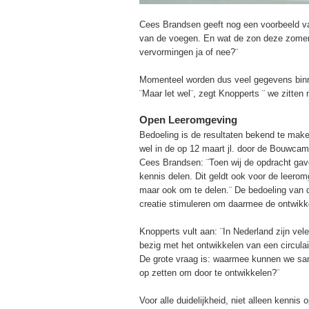
Cees Brandsen geeft nog een voorbeeld va
van de voegen. En wat de zon deze zomer 
vervormingen ja of nee?¨
Momenteel worden dus veel gegevens binnen 
¨Maar let wel¨, zegt Knopperts ¨ we zitten
Open Leeromgeving
Bedoeling is de resultaten bekend te make
wel in de op 12 maart jl. door de Bouwca
Cees Brandsen: ¨Toen wij de opdracht gav
kennis delen. Dit geldt ook voor de leerom
maar ook om te delen.¨ De bedoeling van 
creatie stimuleren om daarmee de ontwikke
Knopperts vult aan: ¨In Nederland zijn vel
bezig met het ontwikkelen van een circulai
De grote vraag is: waarmee kunnen we sam
op zetten om door te ontwikkelen?¨
Voor alle duidelijkheid, niet alleen kenni