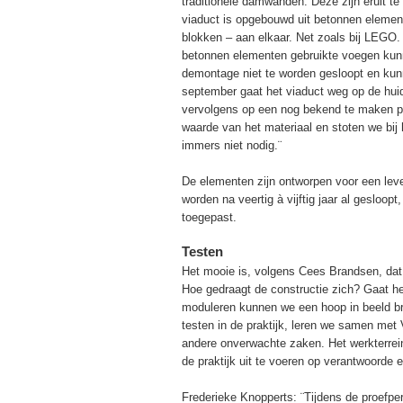
traditionele damwanden. Deze zijn eruit te
viaduct is opgebouwd uit betonnen elementen
blokken – aan elkaar. Net zoals bij LEGO.
betonnen elementen gebruikte voegen kunn
demontage niet te worden gesloopt en kun
september gaat het viaduct weg op de huid
vervolgens op een nog bekend te maken p
waarde van het materiaal en stoten we bij
immers niet nodig.¨
De elementen zijn ontworpen voor een lev
worden na veertig à vijftig jaar al gesloo
toegepast.
Testen
Het mooie is, volgens Cees Brandsen, dat h
Hoe gedraagt de constructie zich? Gaat he
moduleren kunnen we een hoop in beeld br
testen in de praktijk, leren we samen me
andere onverwachte zaken. Het werkterrein
de praktijk uit te voeren op verantwoorde en
Frederieke Knopperts: ¨Tijdens de proefp