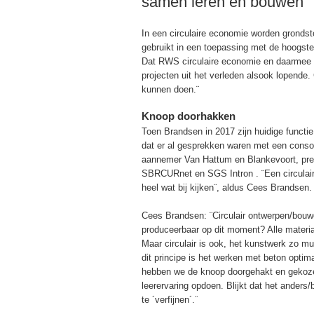
samen leren en bouwen”
In een circulaire economie worden grondst
gebruikt in een toepassing met de hoogst
Dat RWS circulaire economie en daarmee du
projecten uit het verleden alsook lopende
kunnen doen.¨
Knoop doorhakken
Toen Brandsen in 2017 zijn huidige funct
dat er al gesprekken waren met een consor
aannemer Van Hattum en Blankevoort, pref
SBRCURnet en SGS Intron . ¨Een circulair
heel wat bij kijken¨, aldus Cees Brandsen.
Cees Brandsen: ¨Circulair ontwerpen/bouw
produceerbaar op dit moment? Alle materia
Maar circulair is ook, het kunstwerk zo mu
dit principe is het werken met beton opt
hebben we de knoop doorgehakt en gekoze
leerervaring opdoen. Blijkt dat het ander
te ´verfijnen´.¨