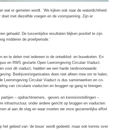
n wat er gemeten wordt. ¨We kijken ook naar de waterdichtheid
doet met diezelfde voegen en de voorspanning. Zijn er
gehaald. De tussentijdse resultaten blijken positief te zijn.
 nog middenin de proefperiode.¨
n en te delen met iedereen in de ontwikkel- en bouwketen. En
mpus en RWS gestarte Open Leeromgeving Circulair Viaduct.
en voor dit viaduct, hadden we een harde randvoorwaarde:
geving. Bedrijven/organisaties doen niet alleen mee om te halen,
de Leeromgeving Circulair Viaduct is dus samenwerken en co-
ling van circulaire viaducten en bruggen op gang te brengen.
e partijen – opdrachtnemers, -gevers en kennisinstellingen –
re infrastructuur, onder andere gericht op bruggen en viaducten.
en al aan de slag en waar moeten we onze gezamenlijke effort
s op het gebied van ´de bouw´ wordt gedeeld, maar ook kennis over