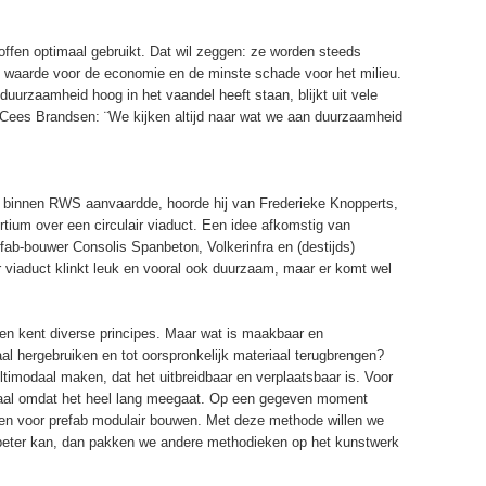
offen optimaal gebruikt. Dat wil zeggen: ze worden steeds
e waarde voor de economie en de minste schade voor het milieu.
urzaamheid hoog in het vaandel heeft staan, blijkt uit vele
. Cees Brandsen: ¨We kijken altijd naar wat we aan duurzaamheid
ie binnen RWS aanvaardde, hoorde hij van Frederieke Knopperts,
tium over een circulair viaduct. Een idee afkomstig van
ab-bouwer Consolis Spanbeton, Volkerinfra en (destijds)
 viaduct klinkt leuk en vooral ook duurzaam, maar er komt wel
en kent diverse principes. Maar wat is maakbaar en
al hergebruiken en tot oorspronkelijk materiaal terugbrengen?
ltimodaal maken, dat het uitbreidbaar en verplaatsbaar is. Voor
imaal omdat het heel lang meegaat. Op een gegeven moment
n voor prefab modulair bouwen. Met deze methode willen we
s/beter kan, dan pakken we andere methodieken op het kunstwerk