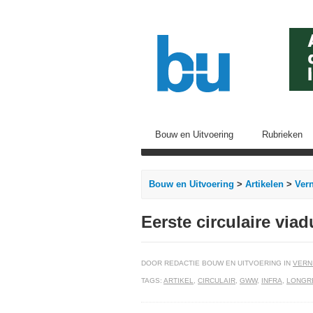
Bouw en Uitvoering
Rubrieken
Bouw en Uitvoering
>
Artikelen
>
Ver
Eerste circulaire viad
DOOR REDACTIE BOUW EN UITVOERING IN
VERN
TAGS:
ARTIKEL
,
CIRCULAIR
,
GWW
,
INFRA
,
LONGR