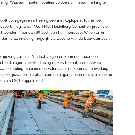
atsing. Waaraan moeten locaties voldoen om in aanmerking te
ordt vormgegeven uit een groep met koplopers, tot nu toe
evoort, Heijmans, ING, TNO, Heidelberg Cement en provincie
t toonden meer dan 80 bedrijven hun interesse. Willen zij en
 dan is aanmelding mogelijk via website van de Bouwcampus¨,
omgeving Circulair Viaduct volgen de komende maanden
chte dialogen voor verdieping op zes themalijnen: ontwerp,
en aanbesteding, business-en valuecase, en ketensamenwerking.
oepen gezamenlijke afspraken en uitgangspunten over inkoop en
 en eind 2019 opgeleverd.