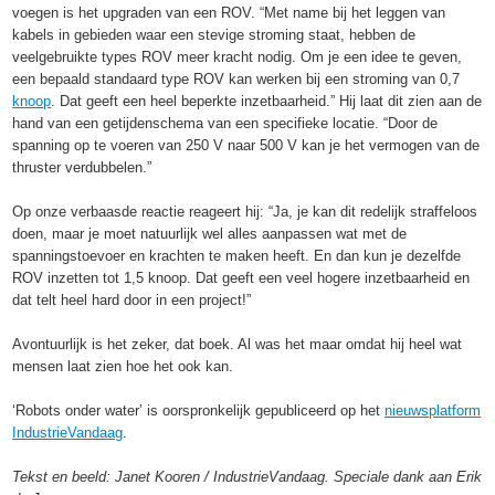
voegen is het upgraden van een ROV. “Met name bij het leggen van
kabels in gebieden waar een stevige stroming staat, hebben de
veelgebruikte types ROV meer kracht nodig. Om je een idee te geven,
een bepaald standaard type ROV kan werken bij een stroming van 0,7
knoop
. Dat geeft een heel beperkte inzetbaarheid.” Hij laat dit zien aan de
hand van een getijdenschema van een specifieke locatie. “Door de
spanning op te voeren van 250 V naar 500 V kan je het vermogen van de
thruster verdubbelen.”
Op onze verbaasde reactie reageert hij: “Ja, je kan dit redelijk straffeloos
doen, maar je moet natuurlijk wel alles aanpassen wat met de
spanningstoevoer en krachten te maken heeft. En dan kun je dezelfde
ROV inzetten tot 1,5 knoop. Dat geeft een veel hogere inzetbaarheid en
dat telt heel hard door in een project!”
Avontuurlijk is het zeker, dat boek. Al was het maar omdat hij heel wat
mensen laat zien hoe het ook kan.
‘Robots onder water’ is oorspronkelijk gepubliceerd op het
nieuwsplatform
IndustrieVandaag
.
Tekst en beeld: Janet Kooren / IndustrieVandaag. Speciale dank aan Erik