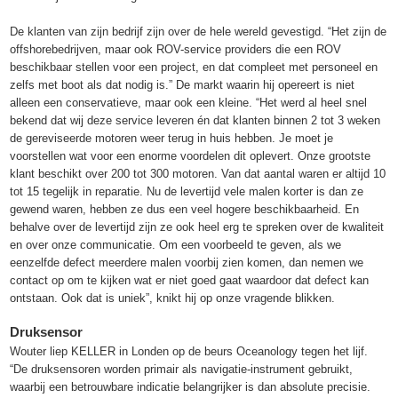
De klanten van zijn bedrijf zijn over de hele wereld gevestigd. “Het zijn de
offshorebedrijven, maar ook ROV-service providers die een ROV
beschikbaar stellen voor een project, en dat compleet met personeel en
zelfs met boot als dat nodig is.” De markt waarin hij opereert is niet
alleen een conservatieve, maar ook een kleine. “Het werd al heel snel
bekend dat wij deze service leveren én dat klanten binnen 2 tot 3 weken
de gereviseerde motoren weer terug in huis hebben. Je moet je
voorstellen wat voor een enorme voordelen dit oplevert. Onze grootste
klant beschikt over 200 tot 300 motoren. Van dat aantal waren er altijd 10
tot 15 tegelijk in reparatie. Nu de levertijd vele malen korter is dan ze
gewend waren, hebben ze dus een veel hogere beschikbaarheid. En
behalve over de levertijd zijn ze ook heel erg te spreken over de kwaliteit
en over onze communicatie. Om een voorbeeld te geven, als we
eenzelfde defect meerdere malen voorbij zien komen, dan nemen we
contact op om te kijken wat er niet goed gaat waardoor dat defect kan
ontstaan. Ook dat is uniek”, knikt hij op onze vragende blikken.
Druksensor
Wouter liep KELLER in Londen op de beurs Oceanology tegen het lijf.
“De druksensoren worden primair als navigatie-instrument gebruikt,
waarbij een betrouwbare indicatie belangrijker is dan absolute precisie.