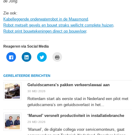
de Jong.
Zie ook:
Kabelleggende onderwaterrobot in de Maasmond
.
Robot metselt gevels en bouwt straks wellicht complete huizen
.
Robot print bouwtekeningen direct op bouwvloer
.
Reageren via Social Media
Klik
Klik
Klik
Klik
om
om
om
om
te
op
te
af
delen
LinkedIn
delen
te
op
te
met
drukken
Facebook
delen
Twitter
(Wordt
GERELATEERDE BERICHTEN
(Wordt
(Wordt
(Wordt
in
in
in
in
een
een
een
een
nieuw
Geluidscamera’s pakken verkeerslawaai aan
nieuw
nieuw
nieuw
venster
venster
venster
venster
geopend)
30 MEI 2026
geopend)
geopend)
geopend)
Rotterdam start als eerste stad in Nederland een pilot met
geluidscamera’s om geluidsoverlast in het...
‘Manuel’ versnelt productiviteit in installatiebranche
29 MEI 2026
‘Manuel’, de digitale collega voor servicemonteurs, gaat