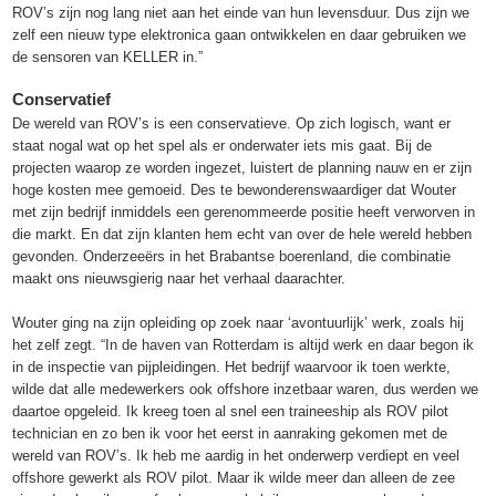
ROV’s zijn nog lang niet aan het einde van hun levensduur. Dus zijn we
zelf een nieuw type elektronica gaan ontwikkelen en daar gebruiken we
de sensoren van KELLER in.”
Conservatief
De wereld van ROV’s is een conservatieve. Op zich logisch, want er
staat nogal wat op het spel als er onderwater iets mis gaat. Bij de
projecten waarop ze worden ingezet, luistert de planning nauw en er zijn
hoge kosten mee gemoeid. Des te bewonderenswaardiger dat Wouter
met zijn bedrijf inmiddels een gerenommeerde positie heeft verworven in
die markt. En dat zijn klanten hem echt van over de hele wereld hebben
gevonden. Onderzeeërs in het Brabantse boerenland, die combinatie
maakt ons nieuwsgierig naar het verhaal daarachter.
Wouter ging na zijn opleiding op zoek naar ‘avontuurlijk’ werk, zoals hij
het zelf zegt. “In de haven van Rotterdam is altijd werk en daar begon ik
in de inspectie van pijpleidingen. Het bedrijf waarvoor ik toen werkte,
wilde dat alle medewerkers ook offshore inzetbaar waren, dus werden we
daartoe opgeleid. Ik kreeg toen al snel een traineeship als ROV pilot
technician en zo ben ik voor het eerst in aanraking gekomen met de
wereld van ROV’s. Ik heb me aardig in het onderwerp verdiept en veel
offshore gewerkt als ROV pilot. Maar ik wilde meer dan alleen de zee