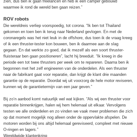
zien, dus ben ik gaan freelancen en heb ik een camper gebouwd
waarmee ik rond de wereld ben gaan reizen.”
ROV robots
Die wereldreis verliep voorspoedig, tot corona. “Ik ben tot Thailand
gekomen en toen ben ik terug naar Nederland gevlogen. En met de
coronaregels was het niet leuk in de offshore, dus toen ik de vraag kreeg
of ik een thruster-tester kon bouwen, ben ik daarmee aan de slag
gegaan. En dat werkte zo goed, dat ik mezelf als een soort thruster-
fluisteraar ben gaan positioneren”, lacht hij breeduit. “Ik kreeg in die
periode een tot twee thrusters per week om te repareren. Daarna ben ik
begonnen met het zelf engineeren van de onderdelen. Als een thruster
naar de fabrikant gaat voor reparatie, dan krijgt de klant drie maanden
garantie op de reparatie. Doordat wij uit voorzorg de hele motor reviseren,
kunnen wij de garantietermijn van een jaar geven.”
Bij zo’n aanbod komt natuurlijk wel wat kijken. “Als wij een thruster voor
reparatie binnenkrijgen, halen wij hem helemaal uit elkaar. Vervolgens
testen we alle onderdelen en zo vinden we vaak meer problemen die zich
op dat moment mogelijk nog alleen onder de oppervlakte afspelen. De
motoren worden bij ons altijd helemaal gereviseerd, compleet met nieuwe
O-ringen en lagers.”
Wereldwijde klantenkring