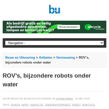
Bouw en Uitvoering
>
Artikelen
>
Vernieuwing
> ROV’s,
bijzondere robots onder water
ROV’s, bijzondere robots onder
water
DOOR REDACTIE BOUW EN UITVOERING IN
VERNIEUWING
· 25 MEI 2025
TAGS:
DUIKEN
,
INFRA
,
INSPECTIE
,
ONDERWATERROBOT
,
ROBOT
,
ROBOTICS
,