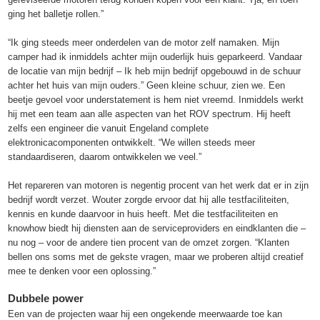
ging het balletje rollen.”
“Ik ging steeds meer onderdelen van de motor zelf namaken. Mijn
camper had ik inmiddels achter mijn ouderlijk huis geparkeerd. Vandaar
de locatie van mijn bedrijf – Ik heb mijn bedrijf opgebouwd in de schuur
achter het huis van mijn ouders.” Geen kleine schuur, zien we. Een
beetje gevoel voor understatement is hem niet vreemd. Inmiddels werkt
hij met een team aan alle aspecten van het ROV spectrum. Hij heeft
zelfs een engineer die vanuit Engeland complete
elektronicacomponenten ontwikkelt. “We willen steeds meer
standaardiseren, daarom ontwikkelen we veel.”
Het repareren van motoren is negentig procent van het werk dat er in zijn
bedrijf wordt verzet. Wouter zorgde ervoor dat hij alle testfaciliteiten,
kennis en kunde daarvoor in huis heeft. Met die testfaciliteiten en
knowhow biedt hij diensten aan de serviceproviders en eindklanten die –
nu nog – voor de andere tien procent van de omzet zorgen. “Klanten
bellen ons soms met de gekste vragen, maar we proberen altijd creatief
mee te denken voor een oplossing.”
Dubbele power
Een van de projecten waar hij een ongekende meerwaarde toe kan