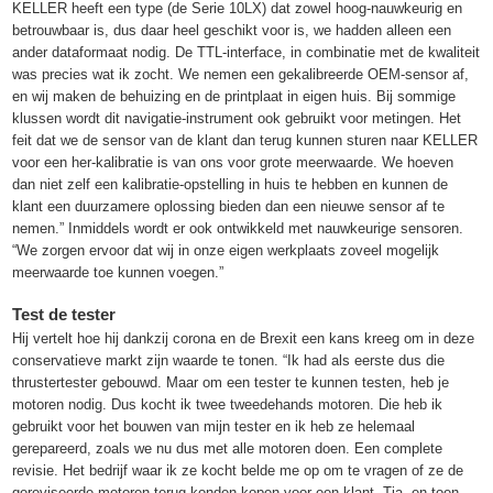
KELLER heeft een type (de Serie 10LX) dat zowel hoog-nauwkeurig en
betrouwbaar is, dus daar heel geschikt voor is, we hadden alleen een
ander dataformaat nodig. De TTL-interface, in combinatie met de kwaliteit
was precies wat ik zocht. We nemen een gekalibreerde OEM-sensor af,
en wij maken de behuizing en de printplaat in eigen huis. Bij sommige
klussen wordt dit navigatie-instrument ook gebruikt voor metingen. Het
feit dat we de sensor van de klant dan terug kunnen sturen naar KELLER
voor een her-kalibratie is van ons voor grote meerwaarde. We hoeven
dan niet zelf een kalibratie-opstelling in huis te hebben en kunnen de
klant een duurzamere oplossing bieden dan een nieuwe sensor af te
nemen.” Inmiddels wordt er ook ontwikkeld met nauwkeurige sensoren.
“We zorgen ervoor dat wij in onze eigen werkplaats zoveel mogelijk
meerwaarde toe kunnen voegen.”
Test de tester
Hij vertelt hoe hij dankzij corona en de Brexit een kans kreeg om in deze
conservatieve markt zijn waarde te tonen. “Ik had als eerste dus die
thrustertester gebouwd. Maar om een tester te kunnen testen, heb je
motoren nodig. Dus kocht ik twee tweedehands motoren. Die heb ik
gebruikt voor het bouwen van mijn tester en ik heb ze helemaal
gerepareerd, zoals we nu dus met alle motoren doen. Een complete
revisie. Het bedrijf waar ik ze kocht belde me op om te vragen of ze de
gereviseerde motoren terug konden kopen voor een klant. Tja, en toen