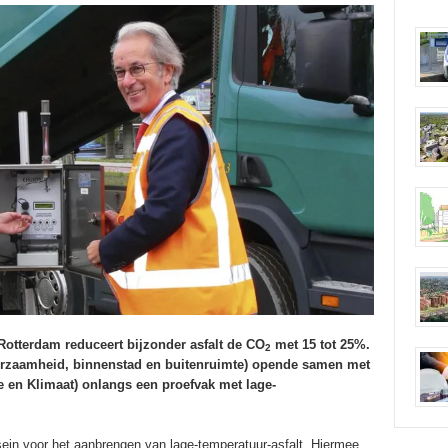
Rotterdam reduceert bijzonder asfalt de CO
met 15 tot 25%.
2
urzaamheid, binnenstad en buitenruimte) opende samen met
e en Klimaat) onlangs een proefvak met lage-
sein voor het aanbrengen van lage-temperatuur-asfalt. Hiermee