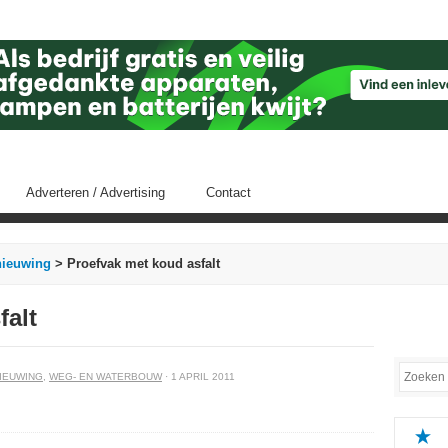
Adverteren / Advertising
Contact
nieuwing
> Proefvak met koud asfalt
falt
IEUWING
,
WEG- EN WATERBOUW
· 1 APRIL 2011