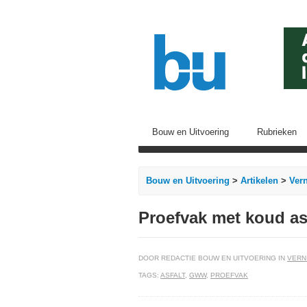
Bouw en Uitvoering
Rubrieken
Bouw en Uitvoering
>
Artikelen
>
Ver
Proefvak met koud as
DOOR REDACTIE BOUW EN UITVOERING IN
VERN
TAGS:
ASFALT
,
GWW
,
PROEFVAK