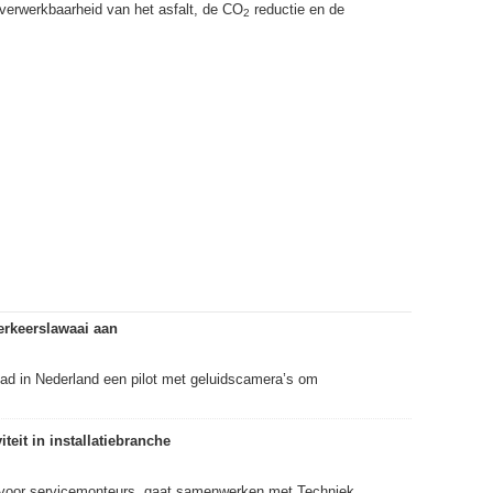
verwerkbaarheid van het asfalt, de CO
reductie en de
2
erkeerslawaai aan
tad in Nederland een pilot met geluidscamera’s om
iteit in installatiebranche
ga voor servicemonteurs, gaat samenwerken met Techniek