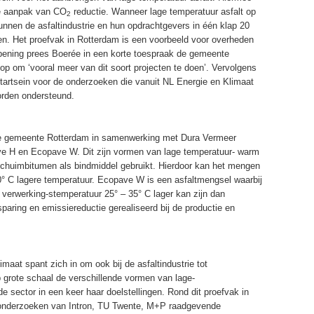
de aanpak van CO
reductie. Wanneer lage temperatuur asfalt op
2
unnen de asfaltindustrie en hun opdrachtgevers in één klap 20
n. Het proefvak in Rotterdam is een voorbeeld voor overheden
opening prees Boerée in een korte toespraak de gemeente
j op om ‘vooral meer van dit soort projecten te doen’. Vervolgens
artsein voor de onderzoeken die vanuit NL Energie en Klimaat
orden ondersteund.
de gemeente Rotterdam in samenwerking met Dura Vermeer
ve H en Ecopave W. Dit zijn vormen van lage temperatuur- warm
 schuimbitumen als bindmiddel gebruikt. Hierdoor kan het mengen
0° C lagere temperatuur. Ecopave W is een asfaltmengsel waarbij
verwerking-stemperatuur 25° – 35° C lager kan zijn dan
sparing en emissiereductie gerealiseerd bij de productie en
at spant zich in om ook bij de asfaltindustrie tot
grote schaal de verschillende vormen van lage-
de sector in een keer haar doelstellingen. Rond dit proefvak in
 onderzoeken van Intron, TU Twente, M+P raadgevende