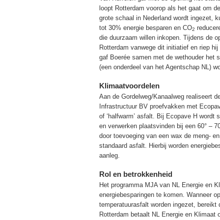
loopt Rotterdam voorop als het gaat om 
grote schaal in Nederland wordt ingezet, k
tot 30% energie besparen en CO
reducere
2
die duurzaam willen inkopen. Tijdens de 
Rotterdam vanwege dit initiatief en riep hi
gaf Boerée samen met de wethouder het st
(een onderdeel van het Agentschap NL) w
Klimaatvoordelen
Aan de Gordelweg/Kanaalweg realiseert 
Infrastructuur BV proefvakken met Ecopa
of ‘halfwarm’ asfalt. Bij Ecopave H wordt
en verwerken plaatsvinden bij een 60° – 7
door toevoeging van een wax de meng- en 
standaard asfalt. Hierbij worden energiebe
aanleg.
Rol en betrokkenheid
Het programma MJA van NL Energie en Klima
energiebesparingen te komen. Wanneer op 
temperatuurasfalt worden ingezet, bereikt 
Rotterdam betaalt NL Energie en Klimaat