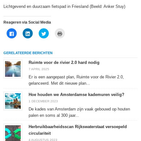
Lichtgevend en duurzaam fietspad in Friesland (Beeld: Anker Stuy)
Reageren via Social Media
Klik
Klik
Klik
Klik
om
om
om
om
te
op
te
af
delen
LinkedIn
delen
te
op
te
met
drukken
Facebook
delen
Twitter
(Wordt
GERELATEERDE BERICHTEN
(Wordt
(Wordt
(Wordt
in
in
in
in
een
een
een
een
nieuw
Ruimte voor de rivier 2.0 hard nodig
nieuw
nieuw
nieuw
venster
venster
venster
venster
geopend)
7 APRIL 2025
geopend)
geopend)
geopend)
Er is een aangepast plan, Ruimte voor de Rivier 2.0,
gelanceerd. Met dit nieuwe plan...
Hoe houden we Amsterdamse kademuren veilig?
1 DECEMBER 2023
De kades van Amsterdam zijn vaak gebouwd op houten
palen en soms al 300 jaar...
Herbruikbaarheidsscan Rijkswaterstaat versoepeld
circulariteit
4 AUGUSTUS 2023