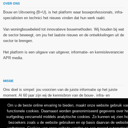
OVER ONS
Bouw en Uitvoering (B+U), is het platform waar bouwprofessionals, infra-
specialisten en technici het nieuws vinden dat hun werk raakt.
Van woningbouwbeleid tot innovatieve bouwmethoden. Wij houden bij wat
de sector beweegt, om jou het laatste nieuws en de ontwikkelingen uit de
sector te brengen.
Het platform is een uitgave van uitgever, informatie- en kennisleverancier
APR media.
MISSIE
Ons doel is simpel: jou voorzien van de juiste informatie op het juiste
moment. Al 60 jaar zijn wij de kennisbron van de bouw-, infra- en
technieksector.
Om u de beste online ervaring te bieden, maakt onze website gebruik va
functionele cookies. Daarnaast worden geanonimiseerd gegevens over he
De op dit platform gebruikte afbeeldingen, illustraties en foto’s zijn ofwel
surfgedrag verzameld middels analytische cookies. Zo kunnen wij zien h
vrij van rechten verkregen via de bron van het betreffende bericht, of
bezoekers zoals u de website gebruiken en op basis daarvan de websit
binnen de aan APR media (groep) of BU media verschafte licentie(s) en