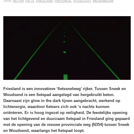
TAGS:
BETON
,
FIETS
,
FRIESLAND
,
PROVINCIE
,
UITGELICHT
,
WEGENBOUW
Friesland is een innovatieve ‘fietssnelweg’ rijker. Tussen Sneek en
Woudsend is een fietspad aangelegd van hergebruikt beton.
Daarnaast zijn glow in the dark lijnen aangebracht, werkend op
lichtenergie, waardoor fietsers zich ook ‘s nachts kunnen
oriënteren. Er is hoog ingezet op veiligheid. De feestelijke opening
van het lichtgevend en duurzaam fietspad in Friesland ging gepaard
met de opening van de nieuwe provinciale weg (N354) tussen Sneek
en Woudsend, waarlangs het fietspad loopt.