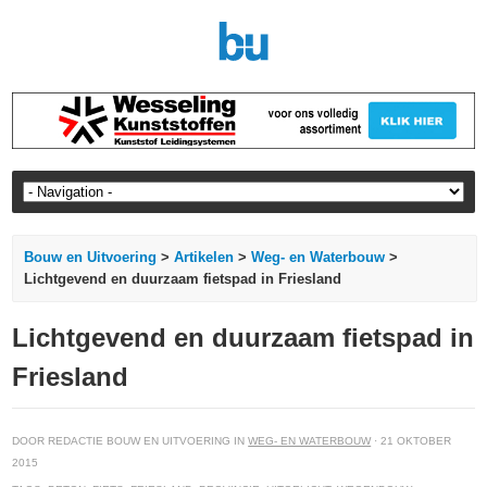
Bouw en Uitvoering
>
Artikelen
>
Weg- en Waterbouw
>
Lichtgevend en duurzaam fietspad in Friesland
Lichtgevend en duurzaam fietspad in
Friesland
DOOR REDACTIE BOUW EN UITVOERING IN
WEG- EN WATERBOUW
· 21 OKTOBER
2015