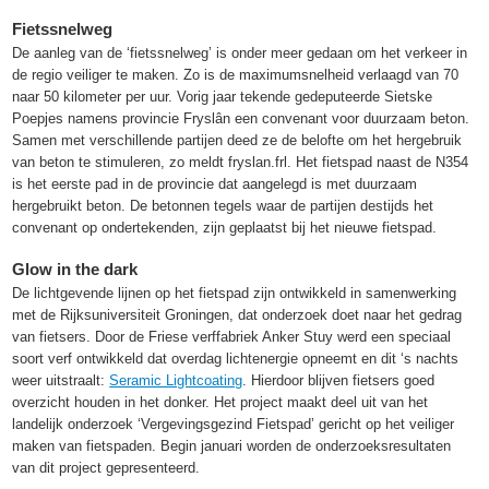
Fietssnelweg
De aanleg van de ‘fietssnelweg’ is onder meer gedaan om het verkeer in
de regio veiliger te maken. Zo is de maximumsnelheid verlaagd van 70
naar 50 kilometer per uur. Vorig jaar tekende gedeputeerde Sietske
Poepjes namens provincie Fryslân een convenant voor duurzaam beton.
Samen met verschillende partijen deed ze de belofte om het hergebruik
van beton te stimuleren, zo meldt fryslan.frl. Het fietspad naast de N354
is het eerste pad in de provincie dat aangelegd is met duurzaam
hergebruikt beton. De betonnen tegels waar de partijen destijds het
convenant op ondertekenden, zijn geplaatst bij het nieuwe fietspad.
Glow in the dark
De lichtgevende lijnen op het fietspad zijn ontwikkeld in samenwerking
met de Rijksuniversiteit Groningen, dat onderzoek doet naar het gedrag
van fietsers. Door de Friese verffabriek Anker Stuy werd een speciaal
soort verf ontwikkeld dat overdag lichtenergie opneemt en dit ‘s nachts
weer uitstraalt:
Seramic Lightcoating
. Hierdoor blijven fietsers goed
overzicht houden in het donker. Het project maakt deel uit van het
landelijk onderzoek ‘Vergevingsgezind Fietspad’ gericht op het veiliger
maken van fietspaden. Begin januari worden de onderzoeksresultaten
van dit project gepresenteerd.