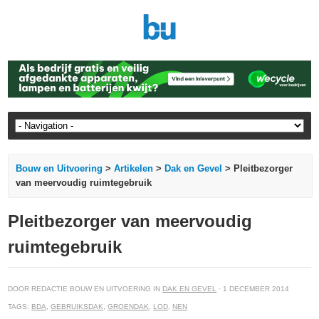
Bouw en Uitvoering
>
Artikelen
>
Dak en Gevel
> Pleitbezorger
van meervoudig ruimtegebruik
Pleitbezorger van meervoudig
ruimtegebruik
DOOR REDACTIE BOUW EN UITVOERING IN
DAK EN GEVEL
· 1 DECEMBER 2014
TAGS:
BDA
,
GEBRUIKSDAK
,
GROENDAK
,
LOD
,
NEN