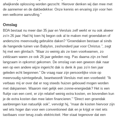
afwijkende oplossing worden gezocht. Hierover denken wij dan mee met
de aannemer en de dakbedekker. Onze kennis en ervaring zijn voor hen
een welkome aanvulling.”
Omslag
BDA bestaat nu meer dan 35 jaar en Versluis zelf werkt er nu ook alweer
zo’n 26 jaar. Had hij toen hij begon ook al te maken met groendaken of
anderszins meervoudig gebruikte daken? “Groendaken bestaan al sinds
de hangende tuinen van Babylon, zeshonderd jaar voor Christus.”, zegt
hij met een glimlach. “Maar zo weinig als ze toen voorkwamen, zo
zeldzaam waren ze ook 26 jaar geleden nog. Pas daarna zijn ze heel
langzaam in opkomst gekomen. De omslag van een gewoon dak naar
een op een andere wijze ingericht dak is denk ik pas zo’n tien jaar
geleden echt begonnen.” De vraag naar zijn persoonlijke visie op
meervoudig ruimtegebruik, beantwoordt Versluis met een voorbeeld: “Ik
verbaas mij er over dat er nog steeds huizen gebouwd mogen worden
met dakpannen. Waarom niet gelijk een zonne-energiedak? Het is een
fluitje van een cent, er zijn relatief weinig extra kosten, en bovendien kun
je de extra kosten dan mee laten financieren.” “Direct een groendak
aanbrengen kan natuurlijk ook”, vervolgt hij, “maar de kosten hiervoor zijn
wel iets hoger dan voor een conventioneel dak en je krijgt er niet iets
tastbaars voor terug zoals elektriciteit. Hier staat tegenover dat een