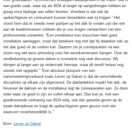
een goede zaak, waar wij als BDA al langer op aangedrongen hebben en
graag onze bijdrage aan willen leveren. Voordeel is dat ook de
opdrachtgever en consument kunnen beoordelen wat zij krijgen.” Het
stoort hem dat er steeds meer partijen op het dak te vinden zijn die niet
aan de kwaliteitseisen voldoen die je zou mogen verwachten van een
professionele verwerker. “Een installateur kan misschien heel goed
installaties aanleggen, maar dat betekent nog niet dat hij daardoor ook op
het dak goed uit de voeten kan. Daarom zie je zonnepanelen na een
storm nog wel eens plotseling voor het woonkamerraam hangen. Over de
windbelasting op groene daken is eveneens nog veel discussie. Wij
dringen al langer aan op onderzoek hiernaar, maar dit wordt helaas nog
steeds niet opgepikt.” “Een absoluut pluspunt van een
samenwerkingsverband zoals Leven op Daken is dat de verschillende
disciplines op elkaar zijn afgestemd. De dakbedekker maakt het dak, de
hovenier de daktuin en de installateur legt de zonnepanelen aan. Ze doen
ieder waar ze goed in zijn en vullen elkaar aan. Dan kan je, met een
goedkeurende verklaring van BDA erbij, ook één garantie geven op de
totale dakopbouw en krijgt de opdrachtgever geen gezeur over wie
waarvoor verantwoordelijk is.”
Bron:
Leven op Daken