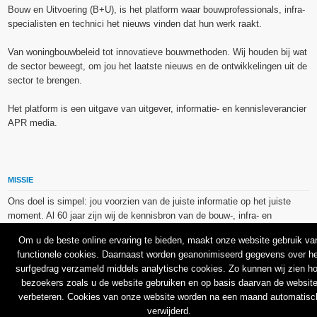
Bouw en Uitvoering (B+U), is het platform waar bouwprofessionals, infra-
specialisten en technici het nieuws vinden dat hun werk raakt.
Van woningbouwbeleid tot innovatieve bouwmethoden. Wij houden bij wat
de sector beweegt, om jou het laatste nieuws en de ontwikkelingen uit de
sector te brengen.
Het platform is een uitgave van uitgever, informatie- en kennisleverancier
APR media.
MISSIE
Ons doel is simpel: jou voorzien van de juiste informatie op het juiste
moment. Al 60 jaar zijn wij de kennisbron van de bouw-, infra- en
technieksector.
Om u de beste online ervaring te bieden, maakt onze website gebruik va
functionele cookies. Daarnaast worden geanonimiseerd gegevens over he
De op dit platform gebruikte afbeeldingen, illustraties en foto’s zijn ofwel
surfgedrag verzameld middels analytische cookies. Zo kunnen wij zien h
vrij van rechten verkregen via de bron van het betreffende bericht, of
bezoekers zoals u de website gebruiken en op basis daarvan de websit
binnen de aan APR media (groep) of BU media verschafte licentie(s) en
verbeteren. Cookies van onze website worden na een maand automatisc
de daarmee verkregen rechten aangekocht bij Shutterstock en/of 123RF.
verwijderd.