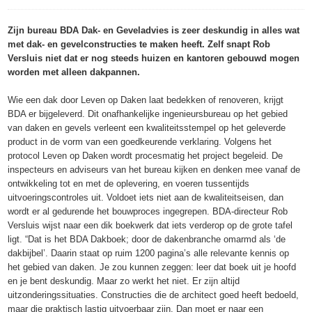
Zijn bureau BDA Dak- en Geveladvies is zeer deskundig in alles wat
met dak- en gevelconstructies te maken heeft. Zelf snapt Rob
Versluis niet dat er nog steeds huizen en kantoren gebouwd mogen
worden met alleen dakpannen.
Wie een dak door Leven op Daken laat bedekken of renoveren, krijgt
BDA er bijgeleverd. Dit onafhankelijke ingenieursbureau op het gebied
van daken en gevels verleent een kwaliteitsstempel op het geleverde
product in de vorm van een goedkeurende verklaring. Volgens het
protocol Leven op Daken wordt procesmatig het project begeleid. De
inspecteurs en adviseurs van het bureau kijken en denken mee vanaf de
ontwikkeling tot en met de oplevering, en voeren tussentijds
uitvoeringscontroles uit. Voldoet iets niet aan de kwaliteitseisen, dan
wordt er al gedurende het bouwproces ingegrepen. BDA-directeur Rob
Versluis wijst naar een dik boekwerk dat iets verderop op de grote tafel
ligt. “Dat is het BDA Dakboek; door de dakenbranche omarmd als ‘de
dakbijbel’. Daarin staat op ruim 1200 pagina’s alle relevante kennis op
het gebied van daken. Je zou kunnen zeggen: leer dat boek uit je hoofd
en je bent deskundig. Maar zo werkt het niet. Er zijn altijd
uitzonderingssituaties. Constructies die de architect goed heeft bedoeld,
maar die praktisch lastig uitvoerbaar zijn. Dan moet er naar een