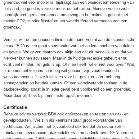
groendak wel veel mooier is, bijdraagt aan een waardevermeerdering van
het pand, en goed is voor de mens en het milieu. Mensen voelen zich
namelijk prettiger in een groene omgeving en het milieu is gebaat met
minder CO2, minder fijnstof en het waterbufferend vermogen van een
groendak.”
Versluis wijt de terughoudendheid in de markt vooral aan de economische
crisis. “BDA is een groot voorstander van het anders inrichten van daken
en gevels. We geven daarom ook altijd aan dat dit mogelijk is en dat we
hierover kunnen adviseren. Maar in de huidige recessie gebeurt er nu
echt veel minder. Het geld is op. Of men heeft het er niet voor over.” Wat
er momenteel volgens hem nog wél gebeurt, zijn voorbereidende
werkzaamheden. “Loze leidinkjes voor het geval er later toch nog
zonnepanelen op het dak komen. Of een wortelwerende toplaag in de
dakbedekking, zodat je in ieder geval bent voorbereid op een groendak.
Maar daar blijft het bij. Tenminste, op dit moment.”
Certificatie
Behalve advies verzorgt BDA ook onderzoeken en testen van dak- en
gevelproducten. “We zijn als kennisinstituut groot voorstander van
certificatie. We juichen het bijvoorbeeld ook toe dat de sector zelf –
fabrikanten, leveranciers, dakbedekkers – nu nadenkt over NEN-normen
voor groendaken. NEN-normen scheppen duidelijkheid in de markt. Dat is