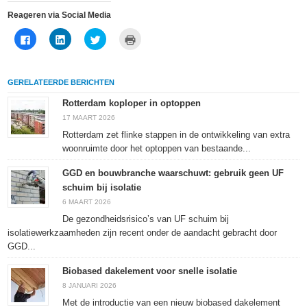
Reageren via Social Media
Klik
Klik
Klik
Klik
om
om
om
om
te
op
te
af
delen
LinkedIn
delen
te
op
te
met
drukken
Facebook
delen
Twitter
(Wordt
GERELATEERDE BERICHTEN
(Wordt
(Wordt
(Wordt
in
in
in
in
een
een
een
een
nieuw
Rotterdam koploper in optoppen
nieuw
nieuw
nieuw
venster
venster
venster
venster
geopend)
17 MAART 2026
geopend)
geopend)
geopend)
Rotterdam zet flinke stappen in de ontwikkeling van extra
woonruimte door het optoppen van bestaande...
GGD en bouwbranche waarschuwt: gebruik geen UF
schuim bij isolatie
6 MAART 2026
De gezondheidsrisico’s van UF schuim bij
isolatiewerkzaamheden zijn recent onder de aandacht gebracht door
GGD...
Biobased dakelement voor snelle isolatie
8 JANUARI 2026
Met de introductie van een nieuw biobased dakelement