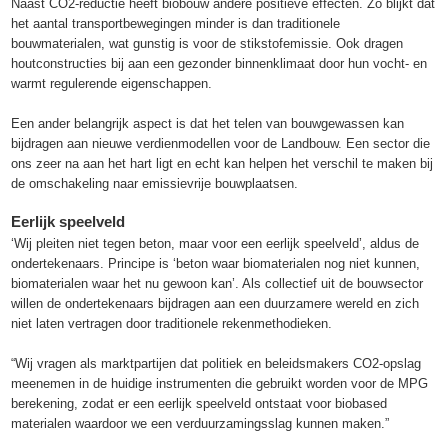
Naast CO2-reductie heeft biobouw andere positieve effecten. Zo blijkt dat
het aantal transportbewegingen minder is dan traditionele
bouwmaterialen, wat gunstig is voor de stikstofemissie. Ook dragen
houtconstructies bij aan een gezonder binnenklimaat door hun vocht- en
warmt regulerende eigenschappen.
Een ander belangrijk aspect is dat het telen van bouwgewassen kan
bijdragen aan nieuwe verdienmodellen voor de Landbouw. Een sector die
ons zeer na aan het hart ligt en echt kan helpen het verschil te maken bij
de omschakeling naar emissievrije bouwplaatsen.
Eerlijk speelveld
‘Wij pleiten niet tegen beton, maar voor een eerlijk speelveld’, aldus de
ondertekenaars. Principe is ‘beton waar biomaterialen nog niet kunnen,
biomaterialen waar het nu gewoon kan’. Als collectief uit de bouwsector
willen de ondertekenaars bijdragen aan een duurzamere wereld en zich
niet laten vertragen door traditionele rekenmethodieken.
“Wij vragen als marktpartijen dat politiek en beleidsmakers CO2-opslag
meenemen in de huidige instrumenten die gebruikt worden voor de MPG
berekening, zodat er een eerlijk speelveld ontstaat voor biobased
materialen waardoor we een verduurzamingsslag kunnen maken.”