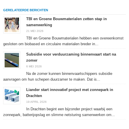
delen
LinkedIn
delen
te
op
te
met
drukken
Facebook
delen
Twitter
(Wordt
GERELATEERDE BERICHTEN
(Wordt
(Wordt
(Wordt
in
in
in
in
een
een
een
een
nieuw
TBI en Groene Bouwmaterialen zetten stap in
nieuw
nieuw
nieuw
venster
samenwerking
venster
venster
venster
geopend)
geopend)
geopend)
geopend)
21 MEI 2026
TBI en Groene Bouwmaterialen hebben een overeenkomst
gesloten om biobased en circulaire materialen breder in...
Subsidie voor verduurzaming binnenvaart start na
zomer
6 MEI 2026
Na de zomer kunnen binnenvaartschippers subsidie
aanvragen om hun schepen duurzamer te maken. Dat is...
Liander start innovatief project met zonnepark in
Drachten
19 APRIL 2026
In Drachten begint een bijzonder project waarbij een
zonnepark, batterijopslag en slimme netsturing samenwerken om...