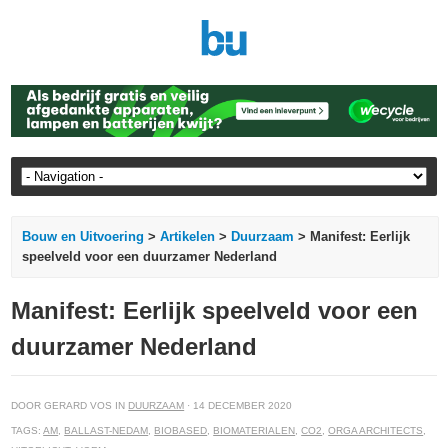
Bouw en Uitvoering
>
Artikelen
>
Duurzaam
> Manifest: Eerlijk
speelveld voor een duurzamer Nederland
Manifest: Eerlijk speelveld voor een
duurzamer Nederland
DOOR GERARD VOS IN
DUURZAAM
· 14 DECEMBER 2020
TAGS:
AM
,
BALLAST-NEDAM
,
BIOBASED
,
BIOMATERIALEN
,
CO2
,
ORGA ARCHITECTS
,