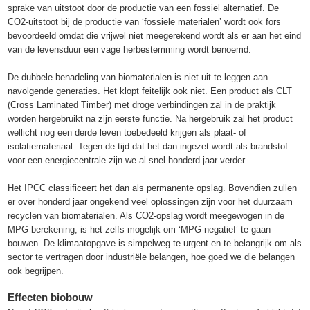
sprake van uitstoot door de productie van een fossiel alternatief. De
CO2-uitstoot bij de productie van ‘fossiele materialen’ wordt ook fors
bevoordeeld omdat die vrijwel niet meegerekend wordt als er aan het eind
van de levensduur een vage herbestemming wordt benoemd.
De dubbele benadeling van biomaterialen is niet uit te leggen aan
navolgende generaties. Het klopt feitelijk ook niet. Een product als CLT
(Cross Laminated Timber) met droge verbindingen zal in de praktijk
worden hergebruikt na zijn eerste functie. Na hergebruik zal het product
wellicht nog een derde leven toebedeeld krijgen als plaat- of
isolatiemateriaal. Tegen de tijd dat het dan ingezet wordt als brandstof
voor een energiecentrale zijn we al snel honderd jaar verder.
Het IPCC classificeert het dan als permanente opslag. Bovendien zullen
er over honderd jaar ongekend veel oplossingen zijn voor het duurzaam
recyclen van biomaterialen. Als CO2-opslag wordt meegewogen in de
MPG berekening, is het zelfs mogelijk om ‘MPG-negatief’ te gaan
bouwen. De klimaatopgave is simpelweg te urgent en te belangrijk om als
sector te vertragen door industriële belangen, hoe goed we die belangen
ook begrijpen.
Effecten biobouw