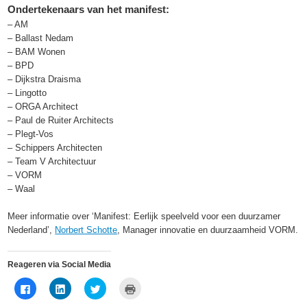
Ondertekenaars van het manifest:
– AM
– Ballast Nedam
– BAM Wonen
– BPD
– Dijkstra Draisma
– Lingotto
– ORGA Architect
– Paul de Ruiter Architects
– Plegt-Vos
– Schippers Architecten
– Team V Architectuur
– VORM
– Waal
Meer informatie over ‘Manifest: Eerlijk speelveld voor een duurzamer
Nederland’,
Norbert Schotte
, Manager innovatie en duurzaamheid VORM.
Reageren via Social Media
Klik
Klik
Klik
Klik
om
om
om
om
te
op
te
af