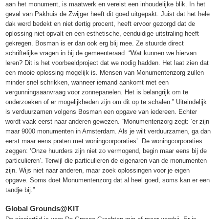
aan het monument, is maatwerk en vereist een inhoudelijke blik. In het
geval van Pakhuis de Zwijger heeft dit goed uitgepakt. Juist dat het hele
dak werd bedekt en niet dertig procent, heeft ervoor gezorgd dat de
oplossing niet opvalt en een esthetische, eenduidige uitstraling heeft
gekregen. Bosman is er dan ook erg blij mee. Ze stuurde direct
schriftelijke vragen in bij de gemeenteraad. “Wat kunnen we hiervan
leren? Dit is het voorbeeldproject dat we nodig hadden. Het laat zien dat
een mooie oplossing mogelijk is. Mensen van Monumentenzorg zullen
minder snel schrikken, wanneer iemand aankomt met een
vergunningsaanvraag voor zonnepanelen. Het is belangrijk om te
onderzoeken of er mogelijkheden zijn om dit op te schalen.” Uiteindelijk
is verduurzamen volgens Bosman een opgave van iedereen. Echter
wordt vaak eerst naar anderen gewezen. “Monumentenzorg zegt: ‘er zijn
maar 9000 monumenten in Amsterdam. Als je wilt verduurzamen, ga dan
eerst maar eens praten met woningcorporaties’. De woningcorporaties
zeggen: ‘Onze huurders zijn niet zo vermogend, begin maar eens bij de
particulieren’. Terwijl die particulieren de eigenaren van de monumenten
zijn. Wijs niet naar anderen, maar zoek oplossingen voor je eigen
opgave. Soms doet Monumentenzorg dat al heel goed, soms kan er een
tandje bij.”
Global Grounds@KIT