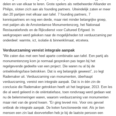
delen en van elkaar te leren. Grote spelers als netbeheerder Alliander en
Philips, sloten zich aan als founding partners. Uiteindelijk zaten er meer
dan 20 partijen met elkaar aan tafel. 7 founding partners, 7
kennispartners en nog een derde, maar niet minder belangrijke groep,
met patijen als de Amsterdamse Monumentenzorg, het Nationaal
Restauratiefonds en de Rijksdienst voor Cultureel Erfgoed. In
werkgroepen werd gekeken naar de mogelijkheden tot verduurzaming per
onderdeel: warmte, ict, isolatie & binnenklimaat, etcetera.
Verduurzaming vereist integrale aanpak
“We zaten dus met een heel aparte combinatie aan tafel. Een partij als
monumentenzorg kom je normaal gesproken pas tegen bij het
regelgevende gedeelte van een project. Die waren nu al bij de
ontwikkelingsfase betrokken. Dat is erg belangrijk geweest”, zo legt
Rademaker uit. Verduurzaming van monumenten, überhaupt
verduurzaming, vereist een integrale aanpak. Dat is in één zin de
conclusie die Rademaker getrokken heeft uit het beginjaar, 2013. Een les
die al werd geleerd in de oriëntatiefase, toen rondvraag werd gedaan wat
nu de belemmeringen waren, waarom verduurzaming van monumenten
maar niet van de grond kwam. “Er ging teveel mis. Voor ons gevoel
ontbrak de integrale aanpak. De keten functioneerde niet. Als je tien
mensen een zin laat doorvertellen heb je bij de laatste persoon een