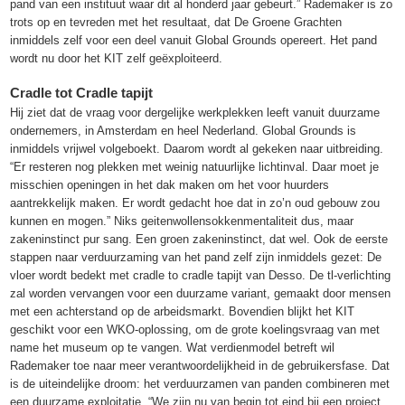
pand van een instituut waar dit al honderd jaar gebeurt.” Rademaker is zo
trots op en tevreden met het resultaat, dat De Groene Grachten
inmiddels zelf voor een deel vanuit Global Grounds opereert. Het pand
wordt nu door het KIT zelf geëxploiteerd.
Cradle tot Cradle tapijt
Hij ziet dat de vraag voor dergelijke werkplekken leeft vanuit duurzame
ondernemers, in Amsterdam en heel Nederland. Global Grounds is
inmiddels vrijwel volgeboekt. Daarom wordt al gekeken naar uitbreiding.
“Er resteren nog plekken met weinig natuurlijke lichtinval. Daar moet je
misschien openingen in het dak maken om het voor huurders
aantrekkelijk maken. Er wordt gedacht hoe dat in zo’n oud gebouw zou
kunnen en mogen.” Niks geitenwollensokkenmentaliteit dus, maar
zakeninstinct pur sang. Een groen zakeninstinct, dat wel. Ook de eerste
stappen naar verduurzaming van het pand zelf zijn inmiddels gezet: De
vloer wordt bedekt met cradle to cradle tapijt van Desso. De tl-verlichting
zal worden vervangen voor een duurzame variant, gemaakt door mensen
met een achterstand op de arbeidsmarkt. Bovendien blijkt het KIT
geschikt voor een WKO-oplossing, om de grote koelingsvraag van met
name het museum op te vangen. Wat verdienmodel betreft wil
Rademaker toe naar meer verantwoordelijkheid in de gebruikersfase. Dat
is de uiteindelijke droom: het verduurzamen van panden combineren met
een duurzame exploitatie. “We zijn nu van begin tot eind bij een project