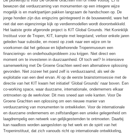
De pioniertijd is voor De Groene Grachten min of meer voorbij. Er is
bewezen dat verduurzaming van monumenten op een integere wijze
mogelijk is en marktpartijen pakken langzaam de handschoen op. De
jonge honden zijn dus enigszins geïntegreerd in de bouwwereld, ware het
niet dat een eigenzinnige kijk op verdienmodellen wordt doorontwikkeld.
Het laatste grote afgeronde project is KIT Global Grounds. Het Koninklijk
Instituut voor de Tropen, KIT, kampte met leegstand, verloor enkele jaren
geleden haar subsidie, en moest op zoek naar een wijze om te
voorkomen dat het gebouw en bijbehorende Tropenmuseum een
financierings- en onderhoudsprobleem zou krijgen. Niet direct een
moment om te investeren in duurzaamheid. Of toch wel? In intensieve
samenwerking met De Groene Grachten werd een alternatieve oplossing
gevonden. Niet zozeer het pand zelf is verduurzaamd, als wel de
exploitatie van een deel ervan. Al op de eerste brainstormsessie met de
directie van het KIT kwam het initiatief ‘Global Grounds’ naar boven. Een
co-working space, waar duurzame, internationale, ondernemers elkaar
ontmoeten op de werkvloer. Dit mes sneed aan vele kanten. Voor De
Groene Grachten een oplossing om een nieuwe manier van
verduurzaming van monumenten te ontwikkelen. Voor de internationale
en duurzame ondernemers en zelfstandigen een unieke gelegenheid om
laagdrempelig een netwerk van gelijkgestemden te ontmoeten. Daarbij
kan naadloos worden aangesloten op het werk en de spirit van het
Tropeninstituut, dat zich vanouds richt op internationale ontwikkeling,