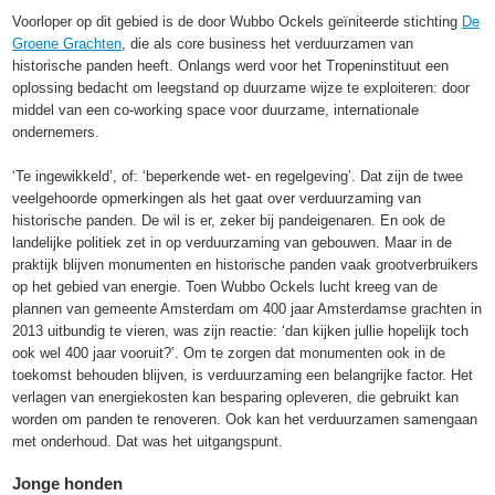
Voorloper op dit gebied is de door Wubbo Ockels geïniteerde stichting
De
Groene Grachten
, die als core business het verduurzamen van
historische panden heeft. Onlangs werd voor het Tropeninstituut een
oplossing bedacht om leegstand op duurzame wijze te exploiteren: door
middel van een co-working space voor duurzame, internationale
ondernemers.
‘Te ingewikkeld’, of: ‘beperkende wet- en regelgeving’. Dat zijn de twee
veelgehoorde opmerkingen als het gaat over verduurzaming van
historische panden. De wil is er, zeker bij pandeigenaren. En ook de
landelijke politiek zet in op verduurzaming van gebouwen. Maar in de
praktijk blijven monumenten en historische panden vaak grootverbruikers
op het gebied van energie. Toen Wubbo Ockels lucht kreeg van de
plannen van gemeente Amsterdam om 400 jaar Amsterdamse grachten in
2013 uitbundig te vieren, was zijn reactie: ‘dan kijken jullie hopelijk toch
ook wel 400 jaar vooruit?’. Om te zorgen dat monumenten ook in de
toekomst behouden blijven, is verduurzaming een belangrijke factor. Het
verlagen van energiekosten kan besparing opleveren, die gebruikt kan
worden om panden te renoveren. Ook kan het verduurzamen samengaan
met onderhoud. Dat was het uitgangspunt.
Jonge honden