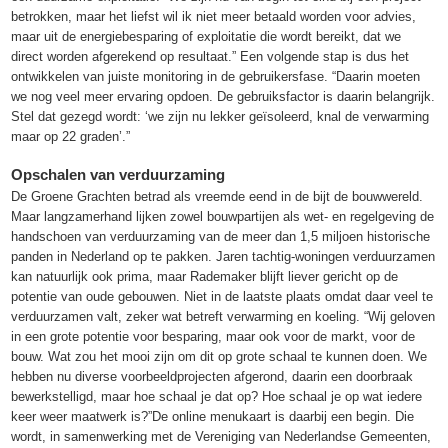
betrokken, maar het liefst wil ik niet meer betaald worden voor advies,
maar uit de energiebesparing of exploitatie die wordt bereikt, dat we
direct worden afgerekend op resultaat.” Een volgende stap is dus het
ontwikkelen van juiste monitoring in de gebruikersfase. “Daarin moeten
we nog veel meer ervaring opdoen. De gebruiksfactor is daarin belangrijk.
Stel dat gezegd wordt: ‘we zijn nu lekker geïsoleerd, knal de verwarming
maar op 22 graden’.”
Opschalen van verduurzaming
De Groene Grachten betrad als vreemde eend in de bijt de bouwwereld.
Maar langzamerhand lijken zowel bouwpartijen als wet- en regelgeving de
handschoen van verduurzaming van de meer dan 1,5 miljoen historische
panden in Nederland op te pakken. Jaren tachtig-woningen verduurzamen
kan natuurlijk ook prima, maar Rademaker blijft liever gericht op de
potentie van oude gebouwen. Niet in de laatste plaats omdat daar veel te
verduurzamen valt, zeker wat betreft verwarming en koeling. “Wij geloven
in een grote potentie voor besparing, maar ook voor de markt, voor de
bouw. Wat zou het mooi zijn om dit op grote schaal te kunnen doen. We
hebben nu diverse voorbeeldprojecten afgerond, daarin een doorbraak
bewerkstelligd, maar hoe schaal je dat op? Hoe schaal je op wat iedere
keer weer maatwerk is?”De online menukaart is daarbij een begin. Die
wordt, in samenwerking met de Vereniging van Nederlandse Gemeenten,