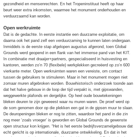
gezondheid en mensenrechten. En het Tropeninstituut heeft op haar
beurt weer extra inkomsten, waarmee het monument onderhouden en
verduurzaamd kan worden.
Open werkruimte
Dat is de gedachte. In eerste instantie een duurzame exploitatie, om
daarna ook het pand zelf een verduurzaming te kunnen laten ondergaan.
Inmiddels is de eerste stap afgelopen augustus afgerond, toen Global
Grounds werd geopend in een flank van het immense pand van het KIT.
In combinatie met draaijer+partners, gespecialiseerd in huisvesting en
kantoren, werden zo’n 70 (flexibele) werkplekken gecreëerd op zo’n 600
vierkante meter. Open werkruimten waren een vereiste, om contact
tussen de gebruikers te stimuleren. Maar in het monument mogen niet
zomaar muren afgebroken worden. Bouwhistorisch onderzoek toonde aan
dat het halve gebouw in de loop der tijd verpakt is, met gipswanden,
weggewerkte plafonds en dergelijke. Op heel oude bouwtekeningen
bleken deuren te zijn geweeest waar nu muren waren. De proef werd op
de som genomen door op die plekken een gat in de gipsen muur te slaan.
De deuropeningen bleken er nog te zitten, waardoor het pand in die zin
nog meer ‘zoals vroeger’ is geworden en Global Grounds de gewenste
open structuur kon krijgen. “Het is het eerste bedrijfsverzamelgebouw dat
echt gericht is op internationale, duurzame ontwikkeling. En dat in het