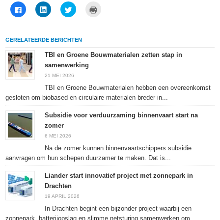
Klik
Klik
Klik
Klik
om
om
om
om
te
op
te
af
delen
LinkedIn
delen
te
op
te
met
drukken
Facebook
delen
Twitter
(Wordt
GERELATEERDE BERICHTEN
(Wordt
(Wordt
(Wordt
in
in
in
in
een
een
een
een
nieuw
TBI en Groene Bouwmaterialen zetten stap in
nieuw
nieuw
nieuw
venster
samenwerking
venster
venster
venster
geopend)
geopend)
geopend)
geopend)
21 MEI 2026
TBI en Groene Bouwmaterialen hebben een overeenkomst
gesloten om biobased en circulaire materialen breder in...
Subsidie voor verduurzaming binnenvaart start na
zomer
6 MEI 2026
Na de zomer kunnen binnenvaartschippers subsidie
aanvragen om hun schepen duurzamer te maken. Dat is...
Liander start innovatief project met zonnepark in
Drachten
19 APRIL 2026
In Drachten begint een bijzonder project waarbij een
zonnepark, batterijopslag en slimme netsturing samenwerken om...