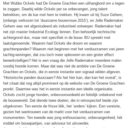
Met Wubbo Ockels had De Groene Grachten een uithangbord om u tegen
te zeggen. Daarbij wilde Ockels per se onbevangen, jong talent
betrekken, om de kar met hem te trekken. Hij kwam uit bij Suze Gehem,
(onlangs verkozen tot ‘duurzame bouwvrouw 2015’), en Jelle Rademaker.
Gehem was net afgestudeerd als industrieel ontwerper. Rademaker had
net zijn master Industrial Ecology binnen. Een behoorlijk technische
achtergrond dus, maar niet specifiek in de bouw. BU spreekt met
laatstgenoemde. Waarom had Ockels die droom en waarom
grachtenpanden? Waarom niet beginnen met het verduurzamen van jaren
tachtig-woningen, dat zou toch meer opleveren en een groter effect
bewerkstelligen? Het is een vraag die Jelle Rademaker meerdere malen
voorbij hoorde komen. Maar dat was niet de ambitie van De Groene
Grachten en Ockels, die in eerste instantie een signaal wilden afgeven.
“Historische panden duurzaam? Als het hier kan, dan kan het overal”, is
het citaat dat nog altijd prominent op de website van De Groene Grachten
pronkt. Daarmee was het in eerste instantie een ideële organisatie.
Ockels zocht jonge honden, onbevooroordeeld en feitelijk onbekend met
de bouwwereld. Dat diende twee doelen, die in retrospectief beide zijn
uitgekomen. Ten eerste de frisse blik, het ‘anders’ kijken. Een vereiste,
gezien het wantrouwen van de markt voor het verduurzamen van
monumenten. Ten tweede was jong enthousiasme, onbevangenheid, hét
middel om bouwpartijen, van adviseur tot uitvoerder,