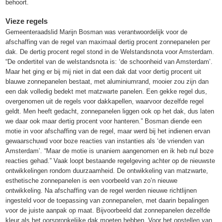
behoort.
Vieze regels
Gemeenteraadslid Marijn Bosman was verantwoordelijk voor de
afschaffing van de regel van maximaal dertig procent zonnepanelen per
dak. De dertig procent regel stond in de Welstandsnota voor Amsterdam.
“De ondertitel van de welstandsnota is: ‘de schoonheid van Amsterdam’.
Maar het ging er bij mij niet in dat een dak dat voor dertig procent uit
blauwe zonnepanelen bestaat, met aluminiumrand, mooier zou zijn dan
een dak volledig bedekt met matzwarte panelen. Een gekke regel dus,
overgenomen uit de regels voor dakkapellen, waarvoor dezelfde regel
geldt. Men heeft gedacht, zonnepanelen liggen ook op het dak, dus laten
we daar ook maar dertig procent voor hanteren.” Bosman diende een
motie in voor afschaffing van de regel, maar werd bij het indienen ervan
gewaarschuwd voor boze reacties van instanties als ‘de vrienden van
Amsterdam’. “Maar de motie is unaniem aangenomen en ik heb nul boze
reacties gehad.” Vaak loopt bestaande regelgeving achter op de nieuwste
ontwikkelingen rondom duurzaamheid. De ontwikkeling van matzwarte,
esthetische zonnepanelen is een voorbeeld van zo’n nieuwe
ontwikkeling. Na afschaffing van de regel werden nieuwe richtlijnen
ingesteld voor de toepassing van zonnepanelen, met daarin bepalingen
voor de juiste aanpak op maat. Bijvoorbeeld dat zonnepanelen dezelfde
kleur als het oorspronkelijke dak moeten hebben. Voor het opstellen van