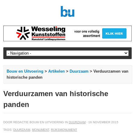
Bouw en Uitvoering
>
Artikelen
>
Duurzaam
> Verduurzamen van
historische panden
Verduurzamen van historische
panden
DOOR REDACTIE BOUW EN UITVOERING IN
DUURZAAM
· 16 NOVEMBER 2015
TAGS:
DUURZAAM
,
MONUMENT
,
RIJKSMONUMENT