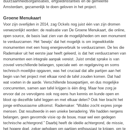
duurzaamheidsorganisaties, erfgoedinstanties en de gemeente
Amsterdam, gezamenlijk te doen geloven in het project.
Groene Menukaart
Voor zijn overlijden in 2014, zag Ockels nog juist één van zijn dromen
verwezenlijkt worden: de realisatie van De Groene Menukaart, die online,
open source, de basis laat zien van de mogelijkheden om een monument
te verduurzamen. Het ‘bewijs’ dat het mogelijk is om ingewikkelde
monumenten met een hoog energieverbruik te verduurzamen. De les die
Rademaker uit het eerste jaar heeft geleerd, is dat het verduurzamen van
monumenten een integrale aanpak vereist. Juist omdat sprake is van
zoveel verschillende belangen, speciale wet- en regelgeving en soms
technisch moeilijke opgaven, was het cruciaal dat alle partijen aan het
begin van het project met elkaar rond de tafel zouden komen. Dat had
wat voeten in de aarde. Verschillende bouwpartijen, en dus mogelijke
concurrenten, samen aan tafel krijgen is één ding. Maar hoe zorg je
ervoor dat ze vervolgens ook nog eens hun kennis en kunde open en
bloot op diezelfde tafel leggen en met elkaar delen? Ook hier bracht het
jonge enthousiasme uitkomst. Rademaker: “Wubbo zocht expres jonge
mensen. Dat resulteerde in een unieke benadering. We hadden nergens
belangen, geen gevormde visie op de bouw, maar wel een gedegen
technische achtergrond.” Daarbij heeft de ideële achtergrond, de missie,
het hogere doel, zeker geholpen om partijen enthousiast te krijgen, om te