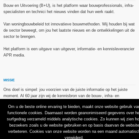
Bouw en Uitvoering (B+U), is het platform waar bouwprofessionals, infra-
specialisten en technici het nieuws vinden dat hun werk raakt.
Van woningbouwbeleid tot innovatieve bouwmethoden. Wij houden bij wat
de sector beweegt, om jou het laatste nieuws en de ontwikkelingen uit de
sector te brengen.
Het platform is een uitgave van uitgever, informatie- en kennisleverancier
APR media.
MISSIE
Ons doel is simpel: jou voorzien van de juiste informatie op het juiste
moment. Al 60 jaar zijn wij de kennisbron van de bouw-, infra- en
technieksector.
Om u de beste online ervaring te bieden, maakt onze website gebruik va
functionele cookies. Daarnaast worden geanonimiseerd gegevens over he
De op dit platform gebruikte afbeeldingen, illustraties en foto’s zijn ofwel
surfgedrag verzameld middels analytische cookies. Zo kunnen wij zien h
vrij van rechten verkregen via de bron van het betreffende bericht, of
bezoekers zoals u de website gebruiken en op basis daarvan de websit
binnen de aan APR media (groep) of BU media verschafte licentie(s) en
verbeteren. Cookies van onze website worden na een maand automatisc
de daarmee verkregen rechten aangekocht bij Shutterstock en/of 123RF.
verwijderd.