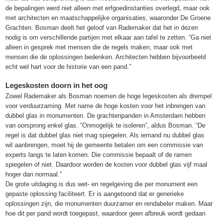
de bepalingen werd niet alleen met erfgoedinstanties overlegd, maar ook
met architecten en maatschappelijke organisaties, waaronder De Groene
Grachten. Bosman deelt het geloof van Rademaker dat het in dezen
nodig is om verschillende partijen met elkaar aan tafel te zetten. “Ga niet
alleen in gesprek met mensen die de regels maken, maar ook met
mensen die de oplossingen bedenken. Architecten hebben bijvoorbeeld
echt wel hart voor de historie van een pand.”
Legeskosten doorn in het oog
Zowel Rademaker als Bosman noemen de hoge legeskosten als drempel
voor verduurzaming. Met name de hoge kosten voor het inbrengen van
dubbel glas in monumenten. De grachtenpanden in Amsterdam hebben
van oorsprong enkel glas. “Onmogelijk te isoleren”, aldus Bosman. “De
regel is dat dubbel glas niet mag spiegelen. Als iemand nu dubbel glas
wil aanbrengen, moet hij de gemeente betalen om een commissie van
experts langs te laten komen. Die commissie bepaalt of de ramen
spiegelen of niet. Daardoor worden de kosten voor dubbel glas vijf maal
hoger dan normaal.”
De grote uitdaging is dus wet- en regelgeving die per monument een
gepaste oplossing faciliteert. Er is aangetoond dat er generieke
oplossingen zijn, die monumenten duurzamer en rendabeler maken. Maar
hoe dit per pand wordt toegepast, waardoor geen afbreuk wordt gedaan