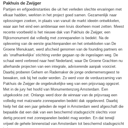
Pakhuis de Zwijger
Partijen en erfgoedinstanties die uit het verleden slechte ervaringen met
elkaar hadden, werkten in het project goed samen. Gezamenlijk naar
oplossingen zoeken, in plaats van vanuit de markt ideeën ontwikkelen,
waar aan het eind een ambtenaar een kruis doorheen moet zetten. Meest
recente voorbeeld is het nieuwe dak van Pakhuis de Zwijger, een
Rijksmonument dat volledig met zonnepanelen is bedekt. Na de
oplevering van de eerste grachtenpanden en het ontwikkelen van De
Groene Menukaart, werd afscheid genomen van de founding partners en
als ‘onafhankelijke’ stichting verder gegaan op de ingeslagen weg. De
schaal werd verbreed naar heel Nederland, waar De Groene Grachten nu
allerhande projecten van een integrale, adviserende aanpak voorziet.
Daarbij proberen Gehem en Rademaker de jonge ondernemersgeest te
bewaken, ook bij het ouder worden. Zo werd voor de verduurzaming van
Pakhuis de Zwijger de ongebruikelijke weg van een prijsvraag opgezet.
Met in de jury het hoofd van Monumentenzorg Amsterdam. Een
uitgekookte zet. Onlangs werd door de winnaar van de prijsvraag een
volledig met matzwarte zonnepanelen bedekt dak opgeleverd. Daarbij
hielp het dat een jaar geleden de regel in Amsterdam werd afgeschaft die
bepaalde dat een dak van een beschermd stadsgezicht slechts voor
dertig procent met zonnepanelen bedekt mag worden. En dat terwijl
vrijwel de gehele binnenstad van Amsterdam tot beschermd stadsgezicht